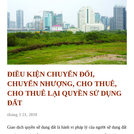
ở. - Chủ thể để thừa kế là cá nhân sử dụng đất; thành viên hộ gia đình
được nhà nước giao đất; người Việt Nam định cư ở nước ngoài sở hữu
nhà ở gắn liền với đất ở Việt Nam. Theo đó, đối với tổ chức, hộ gia
đình, cá nhân, cộng đồng dân cư tron...
ĐIỀU KIỆN CHUYỂN ĐỔI,
CHUYỂN NHƯỢNG, CHO THUÊ,
CHO THUÊ LẠI QUYỀN SỬ DỤNG
ĐẤT
tháng 3 21, 2018
Giao dịch quyền sử dụng đất là hành vi pháp lý của người sử dụng đất