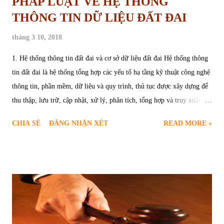
PHÁP LUẬT VỀ HỆ THỐNG
THÔNG TIN DỮ LIỆU ĐẤT ĐAI
tháng 3 10, 2018
1. Hệ thống thông tin đất đai và cơ sở dữ liệu đất đai Hệ thống thông
tin đất đai là hệ thống tổng hợp các yếu tố hạ tầng kỹ thuật công nghệ
thông tin, phần mềm, dữ liệu và quy trình, thủ tục được xây dựng để
thu thập, lưu trữ, cập nhật, xử lý, phân tích, tổng hợp và truy xuất
thông tin đất đai . Theo quy định tại khoản 2 Điều 120 Luật Đất đai
CHIA SẺ
ĐĂNG NHẬN XÉT
READ MORE »
2013 hệ thống thông tin đất đai bao gồm các thành phần cơ bản sau: -
Hạ tầng kỹ thuật công nghệ thông tin đất đai; - Hệ thống phần mềm
hệ điều hành, phần mềm hệ thống và phần mềm ứng dụng; - Cơ sở dữ
liệu đất đai quốc gia: Cơ sở dữ liệu đất đai là tập hợp các dữ liệu đất
đai được sắp xếp, tổ chức để truy cập, khai thác, quản lý và cập nhật
thông qua phương tiện điện tử. Theo quy định tại khoản 2 Điều 121
Luật Đất đai 2013 cơ sở dữ liệu đất đai quốc gia bao gồm các thành