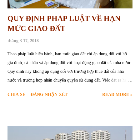
QUY ĐỊNH PHÁP LUẬT VỀ HẠN
MỨC GIAO ĐẤT
tháng 3 17, 2018
Theo pháp luật hiện hành, hạn mức giao đất chỉ áp dụng đối với hộ
gia đình, cá nhân và áp dụng đối với hoạt động giao đất của nhà nước.
Quy định này không áp dụng đối với trường hợp thuê đất của nhà
nước và trường hợp nhận chuyển quyền sử dụng đất. Việc đặt ra hạn
mức giao đất không nhằm mục đích hạn chế việc tích tụ, tập trung đất
CHIA SẺ
ĐĂNG NHẬN XÉT
READ MORE »
đai của người sử dụng đất mà chỉ nhằm tạo ra sự công bằng cho người
sử dụng đất khi được nhà nước giao đất. Tùy thuộc vào loại đất mà
thời hạn và hạn mức sử dụng đất được pháp luật quy định khác nhau.
1. Hạn mức giao đất nông nghiệp Hạn mức giao đất là diện tích đất
tối đa đối với mỗi loại đất mà cơ quan nhà nước có thẩm quyền được