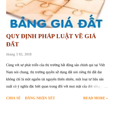
quy định của pháp luật về đất đai và pháp luật...
QUY ĐỊNH PHÁP LUẬT VỀ GIÁ
ĐẤT
tháng 3 02, 2018
Cùng với sự phát triển của thị trường bất động sản chính qui tại Việt
Nam nói chung, thị trường quyền sử dụng đất nói riêng thì đất đai
không chỉ là một nguồn tài nguyên thiên nhiên, một loại tư liệu sản
xuất có ý nghĩa đặc biệt quan trọng đối với mọi mặt của đời sống kinh
tế xã hội mà trong nền kinh tế thị trường, đất đai còn là một loại tài
CHIA SẺ
ĐĂNG NHẬN XÉT
READ MORE »
sản có giá trị rất lớn, biểu hiện ra bên ngoài bằng giá cả của những
diện tích đất cụ thể. 1 . Quy định pháp luật về giá đất Giá đất theo