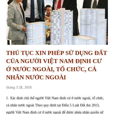
nhân sử dụng đất nông nghiệp do được nhà nước cho thuê đất không
có quyền chuyển đổi quyền sử dụng đất nông nghiệp của mình. 2.
Quy định về chuyển nhượng quyền sử dụng đất a. Đối với người
Việ...
THỦ TỤC XIN PHÉP SỬ DỤNG ĐẤT
CỦA NGƯỜI VIỆT NAM ĐỊNH CƯ
Ở NƯỚC NGOÀI, TỔ CHỨC, CÁ
NHÂN NƯỚC NGOÀI
tháng 3 28, 2018
1. Xác định chủ thể người Việt Nam định cư ở nước ngoài, tổ chức,
cá nhân nước ngoài Theo quy định tại Điều 5 Luật Đất đai 2013,
người Việt Nam định cư ở nước ngoài để được phép nhận quyền sử