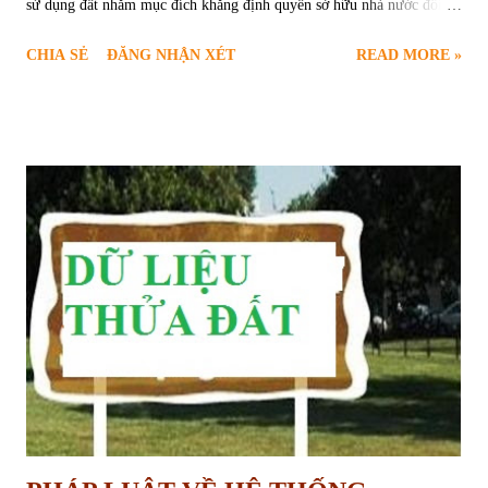
sử dụng đất nhằm mục đích khẳng định quyền sở hữu nhà nước đối
với đất đai và tạo điều kiện thuận lợi để nhà nước thực hiện điều
CHIA SẺ
ĐĂNG NHẬN XÉT
READ MORE »
chỉnh đất đai theo quy hoạch, kế hoạch sử dụng đất . Tùy thuộc vào
trường hợp sử dụng đất mà pháp luật quy định thời hạn sử dụng đất
khác nhau. 1. Trường hợp sử dụng đất ổn định lâu dài Ổn định lâu dài
là việc nhà nước không đưa ra thời gian cụ thể mà chỉ thu hồi khi nào
thuộc trường hợp quy hoạch, kế hoạch sử dụng đất vào mục đích khác
và thuộc đối tượng phải thu hồi hoặc có các vi phạm về đất đai phải
thu hồi. Các trường hợp sử dụng đất ổn định lâu dài quy định tại Điều
125 Luật đất đai 2013, cụ thể: + Đất ở do hộ gia đình, cá nhân sử
dụng; + Đất nông nghiệp do cộng đồng dân cư sử dụng; + Đất rừng
phòng hộ, đất rừng đặc dụng, đất rừng sản ...