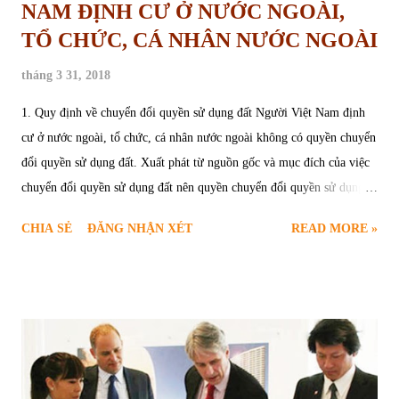
NAM ĐỊNH CƯ Ở NƯỚC NGOÀI,
TỔ CHỨC, CÁ NHÂN NƯỚC NGOÀI
tháng 3 31, 2018
1. Quy định về chuyển đổi quyền sử dụng đất Người Việt Nam định
cư ở nước ngoài, tổ chức, cá nhân nước ngoài không có quyền chuyển
đổi quyền sử dụng đất. Xuất phát từ nguồn gốc và mục đích của việc
chuyển đổi quyền sử dụng đất nên quyền chuyển đổi quyền sử dụng
đất chỉ dành cho chủ thể sử dụng đất là hộ gia đình, cá nhân. Không
CHIA SẺ
ĐĂNG NHẬN XÉT
READ MORE »
phải mọi hộ gia đình, cá nhân đều có quyền chuyển đổi quyền sử
dụng đất. Quyền chuyển đổi này chỉ dành cho hộ gia đình, cá nhân sử
dụng đất nông nghiệp có nguồn gốc do nhà nước giao, do chuyển đổi,
nhận chuyển nhượng, nhận thừa kế, được tặng cho quyền sử dụng đất
nông nghiệp hợp pháp từ người khác và họ chỉ được chuyển đổi
quyền sử dụng đất nông nghiệp này với hộ gia đình, cá nhân khác
trong cùng một địa bàn xã, phường, thị trấn. Như vậy, hộ gia đình, cá