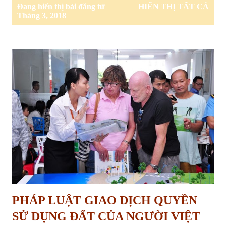
B
Đang hiển thị bài đăng từ
HIỂN THỊ TẤT CẢ
à
Tháng 3, 2018
i
đ
ă
n
g
PHÁP LUẬT GIAO DỊCH QUYỀN
SỬ DỤNG ĐẤT CỦA NGƯỜI VIỆT