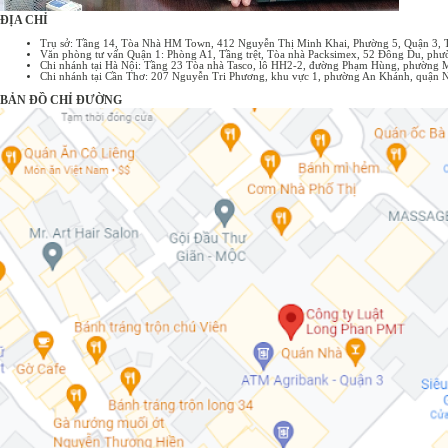
ĐỊA CHỈ
Trụ sở: Tầng 14, Tòa Nhà HM Town, 412 Nguyễn Thị Minh Khai, Phường 5, Quận 3,
Văn phòng tư vấn Quận 1: Phòng A1, Tầng trệt, Tòa nhà Packsimex, 52 Đông Du, p
Chi nhánh tại Hà Nội: Tầng 23 Tòa nhà Tasco, lô HH2-2, đường Phạm Hùng, phường 
Chi nhánh tại Cần Thơ: 207 Nguyễn Tri Phương, khu vực 1, phường An Khánh, quận 
BẢN ĐỒ CHỈ ĐƯỜNG