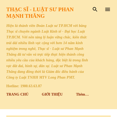
Chuyển đến nội dung chính
THẠC SĨ - LUẬT SƯ PHAN
MẠNH THĂNG
Hiện là thành viên Đoàn Luật sư TP.HCM với bằng
Thạc sĩ chuyên ngành Luật Kinh tế - Đại học Luật
TP.HCM. Với nền tảng lý luận vững chắc, kiến thức
trải dài nhiều lĩnh vực cộng với hơn 14 năm kinh
nghiệm trong nghề, Thạc sĩ - Luật sư Phan Mạnh
Thăng đã tư vấn và trực tiếp thực hiện thành công
nhiều yêu cầu của khách hàng, đặc biệt là trong lĩnh
vực đất đai, hình sự, dân sự. Luật sư Phan Mạnh
Thăng đang đồng thời là Giám đốc điều hành của
Công ty Luật TNHH MTV Long Phan PMT.
Hotline: 1900.63.63.87
TRANG CHỦ
GIỚI THIỆU
Thêm…