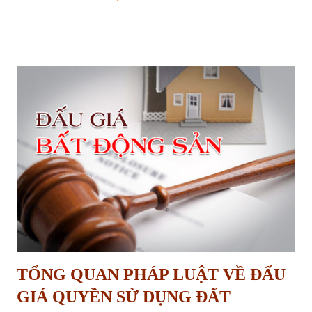
quyền phê duyệt; - Đất đã được giải phóng mặt bằng, đất có tài sản
gắn liền với đất mà tài sản thuộc sở hữu nhà nước; - Có phương án
đấu giá quyền sử dụng đất được cơ quan nhà nước có thẩm quyền phê
duyệt. Điều kiện đối với tổ chức, cá nhân tham gia đấu giá quyền sử
dụng đất phải có đủ các điều kiện sau: - Thuộc đối tượng được nhà
nước giao đất, cho thuê đất theo quy định tại Điều 55 và Điều 56 Luật
Đất đai 2013; - Phải bảo đảm các điều kiện để thực hiện dự án đầu tư
theo quy định Điều 58 Luật Đất đai 2013 đối với trường hợp giao đất,
cho thuê đất để thực hiện dự án đầu tư. Như vậy ngoài kế hoạch sử
dụng đất hàng năm của cấp huyện được cơ q...
TỔNG QUAN PHÁP LUẬT VỀ ĐẤU
GIÁ QUYỀN SỬ DỤNG ĐẤT