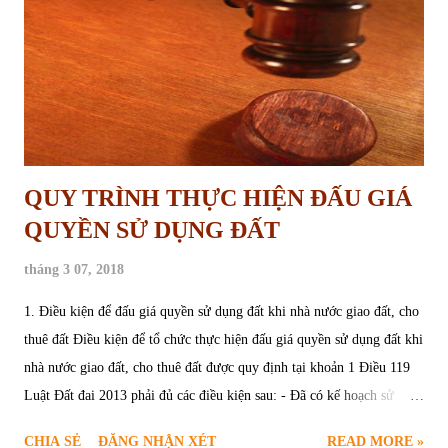
phần: - Cơ sở dữ liệu về văn bản quy phạm pháp luật về đất đai; - Cơ
sở dữ liệu địa chính; - Cơ sở dữ liệu điều tra cơ bản về đất đai; ...
QUY TRÌNH THỰC HIỆN ĐẤU GIÁ
QUYỀN SỬ DỤNG ĐẤT
tháng 3 07, 2018
1. Điều kiện để đấu giá quyền sử dụng đất khi nhà nước giao đất, cho
thuê đất Điều kiện để tổ chức thực hiện đấu giá quyền sử dụng đất khi
nhà nước giao đất, cho thuê đất được quy định tại khoản 1 Điều 119
Luật Đất đai 2013 phải đủ các điều kiện sau: - Đã có kế hoạch sử
dụng đất hàng năm của cấp huyện được cơ quan nhà nước có thẩm
CHIA SẺ
ĐĂNG NHẬN XÉT
READ MORE »