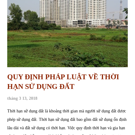
giao cho mỗi hộ gia đình, cá nhân. Hạn mức giao đất nông nghiệp
quy định tại Điều 129 Luật Đất đai 2013. Theo đó, hạn mức giao đất
trồng cây hàng năm, đất nuôi trồng thủy sản, đất làm muối được xác
định như sau: + Các tỉnh, thành phố trực thuộc trung ương thuộc khu
vực Đông Nam Bộ và khu vực đồng bằng sông Cửu Long: kh...
QUY ĐỊNH PHÁP LUẬT VỀ THỜI
HẠN SỬ DỤNG ĐẤT
tháng 3 13, 2018
Thời hạn sử dụng đất là khoảng thời gian mà người sử dụng đất được
phép sử dụng đất. Thời hạn sử dụng đất bao gồm đất sử dụng ổn định
lâu dài và đất sử dụng có thời hạn. Việc quy định thời hạn và gia hạn