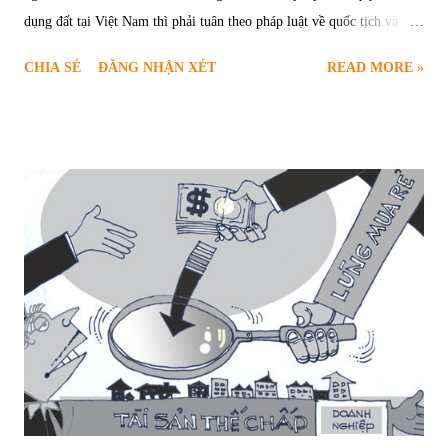
dụng đất tại Việt Nam thì phải tuân theo pháp luật về quốc tịch và
thuộc đối tượng được Nhà nước giao đất, cho thuê đất, công nhận
CHIA SẺ
ĐĂNG NHẬN XÉT
READ MORE »
quyền sử dụng đất, nhận chuyển quyền sử dụng đất theo quy định
pháp luật về đất đai. Người Việt Nam định cư ở nước ngoài là công
dân Việt Nam và người gốc Việt Nam cư trú, sinh sống lâu dài ở nước
ngoài. Theo quy định tại Điều 1 Luật sửa đổi bổ sung một số điều của
Luật quốc tịch Việt Nam năm 2014, người Việt Nam định cư ở nước
ngoài mà chưa mất quốc tịch Việt Nam theo quy định của pháp luật
Việt Nam trước ngày 26 tháng 6 năm 2014 Luật này có hiệu lực thì
vẫn còn quốc tịch Việt Nam. Người Việt Nam định cư ở nước ngoài
chưa mất quốc tịch Việt Nam mà không có giấy tờ chứng minh quốc
tịch Việt Nam thì đăng ký với cơ quan đại diện Việt Nam ở nước
ngoài để được xác đ...