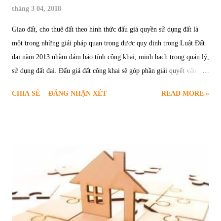
tháng 3 04, 2018
Giao đất, cho thuê đất theo hình thức đấu giá quyền sử dụng đất là
một trong những giải pháp quan trọng được quy định trong Luật Đất
đai năm 2013 nhằm đảm bảo tính công khai, minh bạch trong quản lý,
sử dụng đất đai. Đấu giá đất công khai sẽ góp phần giải quyết vấn đề
khiếu kiện trong bồi thường, giải phóng mặt bằng. Đấu giá quyền sử
CHIA SẺ
ĐĂNG NHẬN XÉT
READ MORE »
dụng đất sẽ tạo ra mặt bằng giá thị trường công khai, minh bạch. 1.
Nguyên tắc đấu giá quyền sử dụng đất Đấu giá quyền sử dụng đất
phải được thực hiện theo một nguyên tắc nhất định, đảm bảo quyền
lợi của các chủ thể khi tham gia vào quan hệ pháp luật được quy định
tại Điều 117 Luật Đất đai 2013 thì hoạt động đấu giá quyền sử dụng
đất phải đảm bảo được 2 nguyên tắc sau: Một là, đấu giá quyền sử
dụng đất được thực hiện công khai, liên tục, khách quan, trung thực,
bình đẳng, bảo vệ quyền và lợi ích hợp pháp của các bên tham gia.
Hai là, việc đấu giá quyền sử dụng đất phải đúng trình tự, thủ tục theo