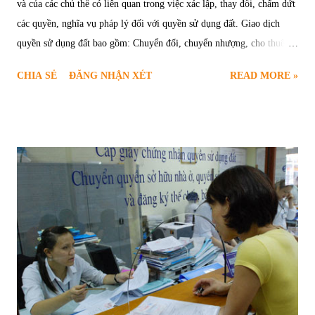
và của các chủ thể có liên quan trong việc xác lập, thay đổi, chấm dứt
các quyền, nghĩa vụ pháp lý đối với quyền sử dụng đất. Giao dịch
quyền sử dụng đất bao gồm: Chuyển đối, chuyển nhượng, cho thuê,
cho thê lại, thừa kế, tặng cho, thế chấp, góp vốn quyền sử dụng đất.
CHIA SẺ
ĐĂNG NHẬN XÉT
READ MORE »
1. Điều kiện chuyển đổi quyền sử dụng đất Chuyển đổi quyền sử dụng
đất là việc người sử dụng đất thỏa thuận chuyển giao quyền sử dụng
đất cho nhau theo quy định của pháp luật. Chuyển đổi quyền sử dụng
đất có những đặc điểm sau: - Là hình thức đất đổi đất, không mang
tính chất hàng hóa - tiền tệ; - Cả hai bên đều có chuyển quyền và nhận
chuyển quyền sử dụng đất ; - Không làm tích tụ, tập trung đất đai về
một chủ thể. * Điều kiện thực hiện chuyển đổi quyền sử dụng đất quy
định tại điểm a khoản 1 Điều 169 và Điều 190 Luật Đất đai 2013: