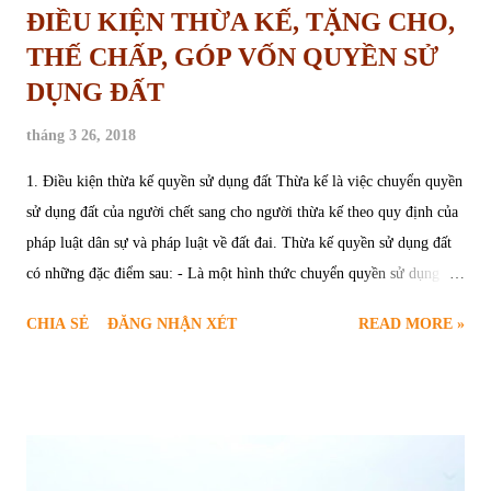
ĐIỀU KIỆN THỪA KẾ, TẶNG CHO,
THẾ CHẤP, GÓP VỐN QUYỀN SỬ
DỤNG ĐẤT
tháng 3 26, 2018
1. Điều kiện thừa kế quyền sử dụng đất Thừa kế là việc chuyển quyền
sử dụng đất của người chết sang cho người thừa kế theo quy định của
pháp luật dân sự và pháp luật về đất đai. Thừa kế quyền sử dụng đất
có những đặc điểm sau: - Là một hình thức chuyển quyền sử dụng
đất; - Không mang tính hàng hóa - tiền tệ; - Là giao dịch đơn phương.
CHIA SẺ
ĐĂNG NHẬN XÉT
READ MORE »
Điều kiện thừa kế quyền sử dụng đất quy định tại điểm đ khoản 1
Điều 179 và điểm b khoản 2 Điều 186 Luật Đất đai 2013 như sau: -
Cá nhân sử dụng đất có quyền để thừa kế quyền sử dụng đất của mình
theo di chúc hoặc theo pháp luật. - Trường hợp để thừa kế cho đối
tượng không thuộc diện được sở hữu nhà ở tại Việt Nam thì đối tượng
này chỉ được hưởng giá trị của nhà ở gắn liền với quyền sử dụng đất