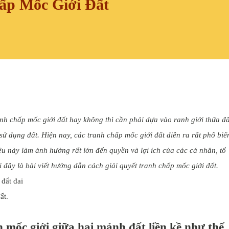
ấp Mốc Giới Đất
ranh chấp mốc giới đất hay không thì cần phải dựa vào ranh giới thửa đấ
ử dụng đất. Hiện nay, các tranh chấp mốc giới đất diễn ra rất phổ biế
u này làm ảnh hưởng rất lớn đến quyền và lợi ích của các cá nhân, tổ
 đây là bài viết hướng dẫn cách giải quyết tranh chấp mốc giới đất.
ất.
h mốc giới giữa hai mảnh đất liền kề như thế