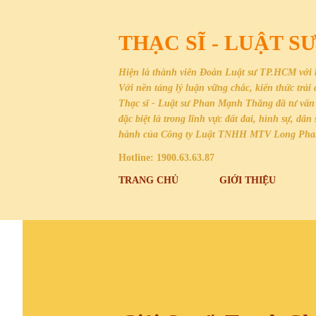
THẠC SĨ - LUẬT 
Hiện là thành viên Đoàn Luật sư TP.HCM với 
Với nền tảng lý luận vững chắc, kiến thức trả
Thạc sĩ - Luật sư Phan Mạnh Thăng đã tư vấn 
đặc biệt là trong lĩnh vực đất đai, hình sự, 
hành của Công ty Luật TNHH MTV Long Ph
Hotline: 1900.63.63.87
TRANG CHỦ
GIỚI THIỆU