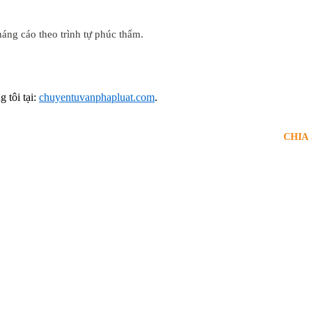
ng cáo theo trình tự phúc thẩm.
 tôi tại:
chuyentuvanphapluat.com
.
CHIA 