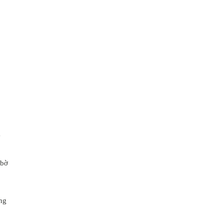
g
 bờ
ờng