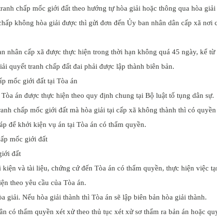
ranh chấp mốc giới đất theo hướng tự hòa giải hoặc thông qua hòa giải
 chấp không hòa giải được thì gửi đơn đến Ủy ban nhân dân cấp xã nơi 
ban nhân cấp xã được thực hiện trong thời hạn không quá 45 ngày, kể từ
ải quyết tranh chấp đất đai phải được lập thành biên bản.
hấp mốc giới đất tại Tòa án
 Tòa án được thực hiện theo quy định chung tại Bộ luật tố tụng dân sự.
ranh chấp mốc giới đất mà hòa giải tại cấp xã không thành thì có quyền
p để khởi kiện vụ án tại Tòa án có thẩm quyền.
giới đất
 kiện và tài liệu, chứng cứ đến Tòa án có thẩm quyền, thực hiện việc t
iện theo yêu cầu của Tòa án.
a giải. Nếu hòa giải thành thì Tòa án sẽ lập biên bản hòa giải thành.
ân có thẩm quyền xét xử theo thủ tục xét xử sơ thẩm ra bản án hoặc qu