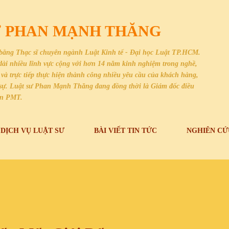
Chuyển đến nội dung chính
SƯ PHAN MẠNH THĂNG
bằng Thạc sĩ chuyên ngành Luật Kinh tế - Đại học Luật TP.HCM.
i dài nhiều lĩnh vực cộng với hơn 14 năm kinh nghiệm trong nghề,
và trực tiếp thực hiện thành công nhiều yêu cầu của khách hàng,
dân sự. Luật sư Phan Mạnh Thăng đang đồng thời là Giám đốc điều
an PMT.
DỊCH VỤ LUẬT SƯ
BÀI VIẾT TIN TỨC
NGHIÊN CỨ