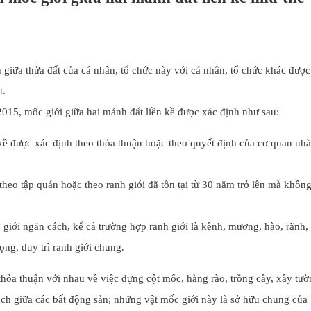
h giữa thửa đất của cá nhân, tổ chức này với cá nhân, tổ chức khác được
t.
2015, mốc giới giữa hai mảnh đất liền kề được xác định như sau:
 kề được xác định theo thỏa thuận hoặc theo quyết định của cơ quan nhà
theo tập quán hoặc theo ranh giới đã tồn tại từ 30 năm trở lên mà khôn
giới ngăn cách, kể cả trường hợp ranh giới là kênh, mương, hào, rãnh,
ọng, duy trì ranh giới chung.
thỏa thuận với nhau về việc dựng cột mốc, hàng rào, trồng cây, xây tư
ách giữa các bất động sản; những vật mốc giới này là sở hữu chung của