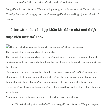
xã, phường, thị trấn nơi người đó đã đăng ký thường trú;
Công dân đến nộp hồ sơ tại Công an xã, phường, thị trấn nơi tạm trú. Trong thời hạn
02 ngày làm việc kể từ ngày nộp đủ hồ sơ công dân sẽ được đăng ký tạm trú, cấp sổ
tạm trú.
Thủ tục cắt khẩu và nhập khẩu khi đã có nhà mới được
thực hiện như thế nào?
Thủ tục cắt khẩu và nhập khẩu khi mua nhà
Thủ tục cắt khẩu và nhập khẩu (hay còn gọi là thủ tục cấp giấy chuyển hộ khẩu) là
rất quan trọng trong quá trình thực hiện thủ tục chuyển hộ khẩu khi mua nhà mới. Cụ
thể như sau:
Điều kiện để cấp giấy chuyển hộ khẩu là công dân chuyển nơi thường trú ra ngoài
phạm vi xã, thị trấn của huyện thuộc tỉnh; ngoài phạm vi huyện, quận, thị xã của
thành phố trực thuộc Trung ương; ngoài phạm vi thị xã, thành phố thuộc tỉnh.
Hồ sơ cấp giấy chuyển hộ khẩu bao gồm: Phiếu báo thay đổi hộ khẩu, nhân khẩu và
sổ hộ khẩu.
Nơi nộp hồ sơ đề nghị cấp giấy chuyển hộ khẩu quy định như sau:
Đối với thành phố trực thuộc Trung ương thì nộp hồ sơ tại Công an huyện,