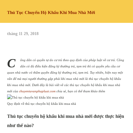
Thủ Tục Chuyển Hộ Khẩu Khi Mua Nhà Mới
tháng 11 29, 2018
C
ông dân có quyền tự do cư trú theo quy định của pháp luật về cư trú. Công
dân có đủ điều kiện đăng ký thường trú, tạm trú thì có quyền yêu cầu cơ
quan nhà nước có thẩm quyền đăng ký thường trú, tạm trú. Tuy nhiên, hiện nay một
vấn đế mà mọi người thường gặp phải khi mua nhà mới là thủ tục chuyển hộ khẩu
khi mua nhà mới. Dưới đây là bài viết về các thủ tục chuyển hộ khẩu khi mua nhà
mới của
chuyentuvanphapluat.com
chia sẻ, bạn có thể tham khảo thêm
Quy định về thủ tục chuyển hộ khẩu khi mua nhà
Thủ tục chuyển hộ khẩu khi mua nhà mới được thực hiện
như thế nào?