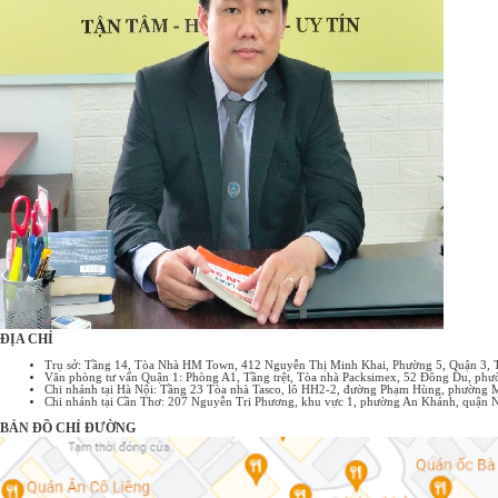
cho việc đàm phán và ký kết hợp đồng chính thức sau này. Đặc điểm
của hợp đồng nguyên tắc: Tính chất định hướng: Xác định khuôn khổ
chung, những điểm cốt lõi của giao ...
ĐỊA CHỈ
Trụ sở: Tầng 14, Tòa Nhà HM Town, 412 Nguyễn Thị Minh Khai, Phường 5, Quận 3,
Văn phòng tư vấn Quận 1: Phòng A1, Tầng trệt, Tòa nhà Packsimex, 52 Đông Du, p
Chi nhánh tại Hà Nội: Tầng 23 Tòa nhà Tasco, lô HH2-2, đường Phạm Hùng, phường 
Chi nhánh tại Cần Thơ: 207 Nguyễn Tri Phương, khu vực 1, phường An Khánh, quận 
BẢN ĐỒ CHỈ ĐƯỜNG