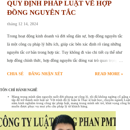
QUY ĐỊNH PHÁP LUẬT VỀ HỢP
ĐỒNG NGUYÊN TẮC
tháng 12 14, 2024
Trong hoạt động kinh doanh và đời sống dân sự, hợp đồng nguyên tắc
là một công cụ pháp lý hữu ích, giúp các bên xác định rõ ràng những
nguyên tắc cơ bản trong hợp tác. Tuy không đi vào chi tiết cụ thể như
hợp đồng chính thức, hợp đồng nguyên tắc đóng vai trò quan trọng,
tạo nền tảng vững chắc cho sự thành công của các giao dịch. Bài viết
CHIA SẺ
ĐĂNG NHẬN XÉT
READ MORE »
sau đây sẽ cung cấp chi tiết quy định pháp luật về hợp đồng nguyên
tắc , bao gồm các trường hợp ký kết hợp đồng nguyên tắc và một số
TÔN CHỈ HÀNH NGHỀ
mẫu hợp đồng nguyên tắc phổ biến hiện nay. Hợp đồng nguyên tắc
Mang trong mình tâm nguyện suốt đời phụng sự công lý, tôi đã không ngừng cố gắng rèn
tập để trở thành một luật sư. Với trình độ lý luận là Thạc sĩ luật học, chuyên ngành L
Tổng quan về hợp đồng nguyên tắc Hợp đồng nguyên tắc là sự thỏa
năm kinh nghiệm trong công tác pháp luật, mang trong mình sức trẻ, khát vọng cống hi
muốn được phục vụ mọi yêu cầu pháp lý từ khách hàng.
thuận sơ bộ giữa các bên về những nội dung cơ bản, những nguyên
tắc chung nhất của một giao dịch. Có thể hiểu hợp đồng nguyên tắc
như một bản "ghi nhớ" hoặc "cam kết" về ý định hợp tác, tạo tiền đề