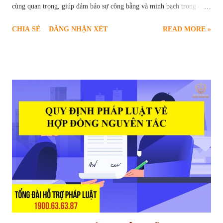
cùng quan trọng, giúp đảm bảo sự công bằng và minh bạch trong quá
trình hợp tác. Chính vì vậy, " giữ lại tiền bảo hành công trình " đã trở
CHIA SẺ
ĐĂNG NHẬN XÉT
READ MORE »
thành một điều khoản phổ biến, được quy định rõ ràng trong các hợp
đồng xây dựng. Vậy tiền bảo hành công trình là gì? Mục đích của việc
giữ lại tiền bảo hành là gì? Những quy định pháp lý nào liên quan đến
vấn đề này? Bài viết sau đây sẽ cung cấp cho bạn đọc cái nhìn chi tiết
và toàn diện về quy định giữ lại tiền bảo hành công trình xây dựng.
Khi nào được giữ tiền bảo hành nhà ở của nhà thầu Mục Đích Giữ Lại
Tiền Bảo Hành Công Trình Tiền bảo hành công trình, về bản chất, là
một phần giá trị hợp đồng xây dựng mà chủ đầu tư tạm thời giữ lại
sau khi công trình hoàn thành. Khoản tiền này đóng vai trò như một
"cam kết" từ phía nhà t...