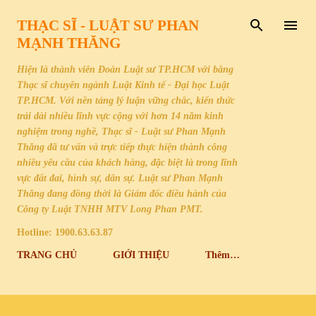
Chuyển đến nội dung chính
THẠC SĨ - LUẬT SƯ PHAN
MẠNH THĂNG
Hiện là thành viên Đoàn Luật sư TP.HCM với bằng
Thạc sĩ chuyên ngành Luật Kinh tế - Đại học Luật
TP.HCM. Với nền tảng lý luận vững chắc, kiến thức
trải dài nhiều lĩnh vực cộng với hơn 14 năm kinh
nghiệm trong nghề, Thạc sĩ - Luật sư Phan Mạnh
Thăng đã tư vấn và trực tiếp thực hiện thành công
nhiều yêu cầu của khách hàng, đặc biệt là trong lĩnh
vực đất đai, hình sự, dân sự. Luật sư Phan Mạnh
Thăng đang đồng thời là Giám đốc điều hành của
Công ty Luật TNHH MTV Long Phan PMT.
Hotline: 1900.63.63.87
TRANG CHỦ
GIỚI THIỆU
Thêm…