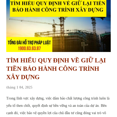
hoạch treo là hiện tượng một khu vực đất đã được xác định trong kế
hoạch sử dụng đất, dự kiến thực hiện dự án nhưng trong nhiều năm
không được triển khai trên thực tế, dẫn đến việc đất rơi vào tình trạng
“chờ đợi”, không được sử dụng đúng mục...
TÌM HIỂU QUY ĐỊNH VỀ GIỮ LẠI
TIỀN BẢO HÀNH CÔNG TRÌNH
XÂY DỰNG
tháng 1 04, 2025
Trong lĩnh vực xây dựng, việc đảm bảo chất lượng công trình luôn là
yếu tố then chốt, quyết định sự bền vững và an toàn của dự án. Bên
cạnh đó, việc bảo vệ quyền lợi của chủ đầu tư cũng đóng vai trò vô