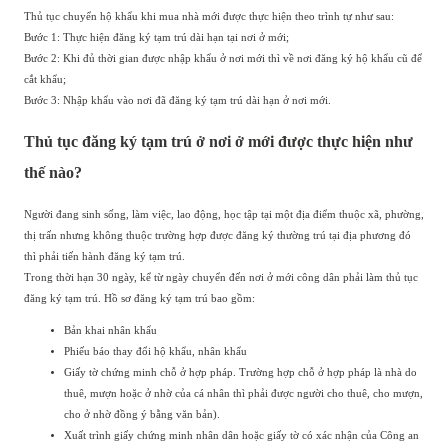
Thủ tục chuyển hộ khẩu khi mua nhà mới được thực hiện theo trình tự như sau:
Bước 1: Thực hiện đăng ký tạm trú dài hạn tại nơi ở mới;
Bước 2: Khi đủ thời gian được nhập khẩu ở nơi mới thì về nơi đăng ký hộ khẩu cũ để
cắt khẩu;
Bước 3: Nhập khẩu vào nơi đã đăng ký tạm trú dài hạn ở nơi mới.
Thủ tục đăng ký tạm trú ở nơi ở mới được thực hiện như
thế nào?
Người đang sinh sống, làm việc, lao động, học tập tại một địa điểm thuộc xã, phường,
thị trấn nhưng không thuộc trường hợp được đăng ký thường trú tại địa phương đó
thì phải tiến hành đăng ký tạm trú.
Trong thời hạn 30 ngày, kể từ ngày chuyển đến nơi ở mới công dân phải làm thủ tục
đăng ký tạm trú. Hồ sơ đăng ký tạm trú bao gồm:
Bản khai nhân khẩu
Phiếu báo thay đổi hộ khẩu, nhân khẩu
Giấy tờ chứng minh chỗ ở hợp pháp. Trường hợp chỗ ở hợp pháp là nhà do
thuê, mượn hoặc ở nhờ của cá nhân thì phải được người cho thuê, cho mượn,
cho ở nhờ đồng ý bằng văn bản).
Xuất trình giấy chứng minh nhân dân hoặc giấy tờ có xác nhận của Công an