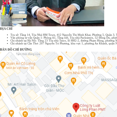
ĐỊA CHỈ
Trụ sở: Tầng 14, Tòa Nhà HM Town, 412 Nguyễn Thị Minh Khai, Phường 5, Quận 3,
Văn phòng tư vấn Quận 1: Phòng A1, Tầng trệt, Tòa nhà Packsimex, 52 Đông Du, p
Chi nhánh tại Hà Nội: Tầng 23 Tòa nhà Tasco, lô HH2-2, đường Phạm Hùng, phường 
Chi nhánh tại Cần Thơ: 207 Nguyễn Tri Phương, khu vực 1, phường An Khánh, quận 
BẢN ĐỒ CHỈ ĐƯỜNG