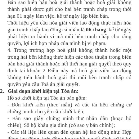
Bản sao biên bản hoà giải thành hoặc hoà giải không
thành phải được gửi cho hai bên tranh chấp trong thời
hạn 01 ngày làm việc, kể từ ngày lập biên bản.
Thời hiệu yêu cầu hòa giải viên lao động thực hiện hòa
giải tranh chấp lao động cá nhân là
06 tháng
, kể từ ngày
phát hiện ra hành vi mà mỗi bên tranh chấp cho rằng
quyền, lợi ích hợp pháp của mình bị vi phạm.
4. Trong trường hợp hoà giải không thành hoặc một
trong hai bên không thực hiện các thỏa thuận trong biên
bản hòa giải thành hoặc hết thời hạn giải quyết theo quy
định tại khoản 2 Điều này mà hoà giải viên lao động
không tiến hành hoà giải thì mỗi bên tranh chấp có
quyền yêu cầu Toà án giải quyết.
2.
Giai đoạn khởi kiện tại Tòa án:
Hồ sơ khởi kiện tại Tòa án báo gồm:
- Đơn khởi kiện (theo mẫu) và các tài liệu chứng cứ
chứng minh cho yêu cầu khởi kiện;
- Bản sao giấy chứng minh thư nhân dân (hoặc hộ
chiếu), Sổ hộ khẩu gia đình (có sao y bản chính);
- Các tài liệu liên quan đến quan hệ lao động như: Hợp
đồng lao động, hợp đồng học nghề, quyết định xử lý kỷ