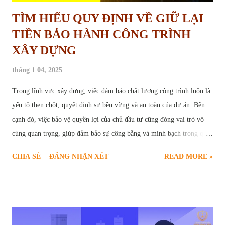
TÌM HIỂU QUY ĐỊNH VỀ GIỮ LẠI
TIỀN BẢO HÀNH CÔNG TRÌNH
XÂY DỰNG
tháng 1 04, 2025
Trong lĩnh vực xây dựng, việc đảm bảo chất lượng công trình luôn là
yếu tố then chốt, quyết định sự bền vững và an toàn của dự án. Bên
cạnh đó, việc bảo vệ quyền lợi của chủ đầu tư cũng đóng vai trò vô
cùng quan trọng, giúp đảm bảo sự công bằng và minh bạch trong quá
trình hợp tác. Chính vì vậy, " giữ lại tiền bảo hành công trình " đã trở
CHIA SẺ
ĐĂNG NHẬN XÉT
READ MORE »
thành một điều khoản phổ biến, được quy định rõ ràng trong các hợp
đồng xây dựng. Vậy tiền bảo hành công trình là gì? Mục đích của việc
giữ lại tiền bảo hành là gì? Những quy định pháp lý nào liên quan đến
vấn đề này? Bài viết sau đây sẽ cung cấp cho bạn đọc cái nhìn chi tiết
và toàn diện về quy định giữ lại tiền bảo hành công trình xây dựng.