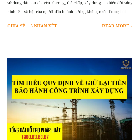
sử dụng đất như chuyển nhượng, thế chấp, xây dựng… khiến đời sống
kinh tế - xã hội của người dân bị ảnh hưởng không nhỏ. Trong bối
cảnh này, thủ tục yêu cầu xóa quy hoạch treo trở thành nhu cầu cấp
CHIA SẺ
3 NHẬN XÉT
READ MORE »
thiết và chính đáng của nhiều hộ gia đình, cá nhân. Để giúp người dân
hiểu rõ và thực hiện đúng trình tự pháp lý, bài viết sau sẽ cung cấp
thông tin toàn diện về căn cứ pháp luật, điều kiện, quy trình, hồ sơ và
các vấn đề liên quan đến thủ tục xóa quy hoạch treo theo quy định
mới nhất tại Luật Đất đai năm 2024. Thủ tục yêu cầu xóa quy hoạch
treo Quy hoạch treo là gì và hậu quả của việc “treo” lâu dài Quy
hoạch treo là hiện tượng một khu vực đất đã được xác định trong kế
hoạch sử dụng đất, dự kiến thực hiện dự án nhưng trong nhiều năm
không được triển khai trên thực tế, dẫn đến việc đất rơi vào tình trạng
“chờ đợi”, không được sử dụng đúng mục...