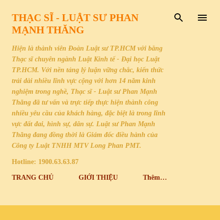
Chuyển đến nội dung chính
THẠC SĨ - LUẬT SƯ PHAN
MẠNH THĂNG
Hiện là thành viên Đoàn Luật sư TP.HCM với bằng
Thạc sĩ chuyên ngành Luật Kinh tế - Đại học Luật
TP.HCM. Với nền tảng lý luận vững chắc, kiến thức
trải dài nhiều lĩnh vực cộng với hơn 14 năm kinh
nghiệm trong nghề, Thạc sĩ - Luật sư Phan Mạnh
Thăng đã tư vấn và trực tiếp thực hiện thành công
nhiều yêu cầu của khách hàng, đặc biệt là trong lĩnh
vực đất đai, hình sự, dân sự. Luật sư Phan Mạnh
Thăng đang đồng thời là Giám đốc điều hành của
Công ty Luật TNHH MTV Long Phan PMT.
Hotline: 1900.63.63.87
TRANG CHỦ
GIỚI THIỆU
Thêm…