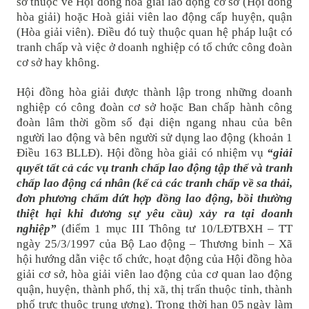
sở thuộc về Hội đồng hoà giải lao động cơ sở (Hội đồng
hòa giải) hoặc Hoà giải viên lao động cấp huyện, quận
(Hòa giải viên). Điều đó tuỳ thuộc quan hệ pháp luật có
tranh chấp và việc ở doanh nghiệp có tổ chức công đoàn
cơ sở hay không.
Hội đồng hòa giải được thành lập trong những doanh
nghiệp có công đoàn cơ sở hoặc Ban chấp hành công
đoàn lâm thời gồm số đại diện ngang nhau của bên
người lao động và bên người sử dụng lao động (khoản 1
Điều 163 BLLĐ). Hội đồng hòa giải có nhiệm vụ
“giải
quyết tất cả các vụ tranh chấp lao động tập thể và tranh
chấp lao động cá nhân (kể cả các tranh chấp về sa thải,
đơn phương chấm dứt hợp đồng lao động, bồi thường
thiệt hại khi đương sự yêu cầu) xảy ra tại doanh
nghiệp”
(điểm 1 mục III Thông tư 10/LĐTBXH – TT
ngày 25/3/1997 của Bộ Lao động – Thương binh – Xã
hội hướng dẫn việc tổ chức, hoạt động của Hội đồng hòa
giải cơ sở, hòa giải viên lao động của cơ quan lao động
quận, huyện, thành phố, thị xã, thị trấn thuộc tỉnh, thành
phố trực thuộc trung ương). Trong thời hạn 05 ngày làm