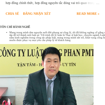
hợp đồng chính thức, hợp đồng nguyên tắc đóng vai trò quan trọng,
tạo nền tảng vững chắc cho sự thành công của các giao dịch. Bài viết
CHIA SẺ
ĐĂNG NHẬN XÉT
READ MORE »
sau đây sẽ cung cấp chi tiết quy định pháp luật về hợp đồng nguyên
tắc , bao gồm các trường hợp ký kết hợp đồng nguyên tắc và một số
TÔN CHỈ HÀNH NGHỀ
mẫu hợp đồng nguyên tắc phổ biến hiện nay. Hợp đồng nguyên tắc
Mang trong mình tâm nguyện suốt đời phụng sự công lý, tôi đã không ngừng cố gắng rèn
tập để trở thành một luật sư. Với trình độ lý luận là Thạc sĩ luật học, chuyên ngành L
Tổng quan về hợp đồng nguyên tắc Hợp đồng nguyên tắc là sự thỏa
năm kinh nghiệm trong công tác pháp luật, mang trong mình sức trẻ, khát vọng cống hi
muốn được phục vụ mọi yêu cầu pháp lý từ khách hàng.
thuận sơ bộ giữa các bên về những nội dung cơ bản, những nguyên
tắc chung nhất của một giao dịch. Có thể hiểu hợp đồng nguyên tắc
như một bản "ghi nhớ" hoặc "cam kết" về ý định hợp tác, tạo tiền đề
cho việc đàm phán và ký kết hợp đồng chính thức sau này. Đặc điểm
của hợp đồng nguyên tắc: Tính chất định hướng: Xác định khuôn khổ
chung, những điểm cốt lõi của giao ...