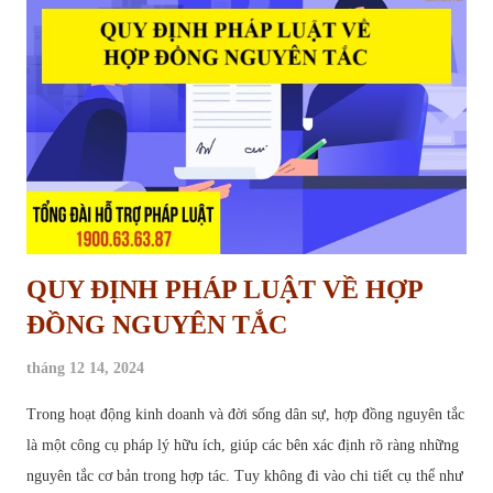
Khi nào được giữ tiền bảo hành nhà ở của nhà thầu Mục Đích Giữ Lại
Tiền Bảo Hành Công Trình Tiền bảo hành công trình, về bản chất, là
một phần giá trị hợp đồng xây dựng mà chủ đầu tư tạm thời giữ lại
sau khi công trình hoàn thành. Khoản tiền này đóng vai trò như một
"cam kết" từ phía nhà t...
QUY ĐỊNH PHÁP LUẬT VỀ HỢP
ĐỒNG NGUYÊN TẮC
tháng 12 14, 2024
Trong hoạt động kinh doanh và đời sống dân sự, hợp đồng nguyên tắc
là một công cụ pháp lý hữu ích, giúp các bên xác định rõ ràng những
nguyên tắc cơ bản trong hợp tác. Tuy không đi vào chi tiết cụ thể như