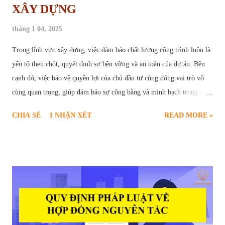
XÂY DỰNG
tháng 1 04, 2025
Trong lĩnh vực xây dựng, việc đảm bảo chất lượng công trình luôn là
yếu tố then chốt, quyết định sự bền vững và an toàn của dự án. Bên
cạnh đó, việc bảo vệ quyền lợi của chủ đầu tư cũng đóng vai trò vô
cùng quan trọng, giúp đảm bảo sự công bằng và minh bạch trong quá
trình hợp tác. Chính vì vậy, " giữ lại tiền bảo hành công trình " đã trở
CHIA SẺ
1 NHẬN XÉT
READ MORE »
thành một điều khoản phổ biến, được quy định rõ ràng trong các hợp
đồng xây dựng. Vậy tiền bảo hành công trình là gì? Mục đích của việc
giữ lại tiền bảo hành là gì? Những quy định pháp lý nào liên quan đến
vấn đề này? Bài viết sau đây sẽ cung cấp cho bạn đọc cái nhìn chi tiết
và toàn diện về quy định giữ lại tiền bảo hành công trình xây dựng.
Khi nào được giữ tiền bảo hành nhà ở của nhà thầu Mục Đích Giữ Lại
Tiền Bảo Hành Công Trình Tiền bảo hành công trình, về bản chất, là
một phần giá trị hợp đồng xây dựng mà chủ đầu tư tạm thời giữ lại