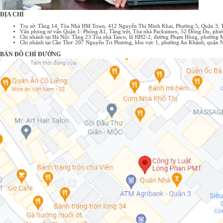
ĐỊA CHỈ
Trụ sở: Tầng 14, Tòa Nhà HM Town, 412 Nguyễn Thị Minh Khai, Phường 5, Quận 3,
Văn phòng tư vấn Quận 1: Phòng A1, Tầng trệt, Tòa nhà Packsimex, 52 Đông Du, p
Chi nhánh tại Hà Nội: Tầng 23 Tòa nhà Tasco, lô HH2-2, đường Phạm Hùng, phường 
Chi nhánh tại Cần Thơ: 207 Nguyễn Tri Phương, khu vực 1, phường An Khánh, quận 
BẢN ĐỒ CHỈ ĐƯỜNG