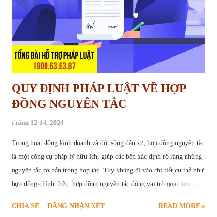
sau khi công trình hoàn thành. Khoản tiền này đóng vai trò như một
"cam kết" từ phía nhà t...
QUY ĐỊNH PHÁP LUẬT VỀ HỢP
ĐỒNG NGUYÊN TẮC
tháng 12 14, 2024
Trong hoạt động kinh doanh và đời sống dân sự, hợp đồng nguyên tắc
là một công cụ pháp lý hữu ích, giúp các bên xác định rõ ràng những
nguyên tắc cơ bản trong hợp tác. Tuy không đi vào chi tiết cụ thể như
hợp đồng chính thức, hợp đồng nguyên tắc đóng vai trò quan trọng,
tạo nền tảng vững chắc cho sự thành công của các giao dịch. Bài viết
CHIA SẺ
ĐĂNG NHẬN XÉT
READ MORE »
sau đây sẽ cung cấp chi tiết quy định pháp luật về hợp đồng nguyên