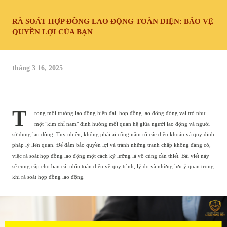
RÀ SOÁT HỢP ĐỒNG LAO ĐỘNG TOÀN DIỆN: BẢO VỆ
QUYỀN LỢI CỦA BẠN
tháng 3 16, 2025
T
rong môi trường lao động hiện đại, hợp đồng lao động đóng vai trò như
một "kim chỉ nam" định hướng mối quan hệ giữa người lao động và người
sử dụng lao động. Tuy nhiên, không phải ai cũng nắm rõ các điều khoản và quy định
pháp lý liên quan. Để đảm bảo quyền lợi và tránh những tranh chấp không đáng có,
việc rà soát hợp đồng lao động một cách kỹ lưỡng là vô cùng cần thiết. Bài viết này
sẽ cung cấp cho bạn cái nhìn toàn diện về quy trình, lý do và những lưu ý quan trọng
khi rà soát hợp đồng lao động.