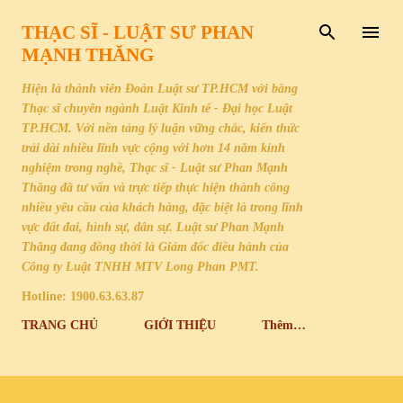
Chuyển đến nội dung chính
THẠC SĨ - LUẬT SƯ PHAN
MẠNH THĂNG
Hiện là thành viên Đoàn Luật sư TP.HCM với bằng
Thạc sĩ chuyên ngành Luật Kinh tế - Đại học Luật
TP.HCM. Với nền tảng lý luận vững chắc, kiến thức
trải dài nhiều lĩnh vực cộng với hơn 14 năm kinh
nghiệm trong nghề, Thạc sĩ - Luật sư Phan Mạnh
Thăng đã tư vấn và trực tiếp thực hiện thành công
nhiều yêu cầu của khách hàng, đặc biệt là trong lĩnh
vực đất đai, hình sự, dân sự. Luật sư Phan Mạnh
Thăng đang đồng thời là Giám đốc điều hành của
Công ty Luật TNHH MTV Long Phan PMT.
Hotline: 1900.63.63.87
TRANG CHỦ
GIỚI THIỆU
Thêm…