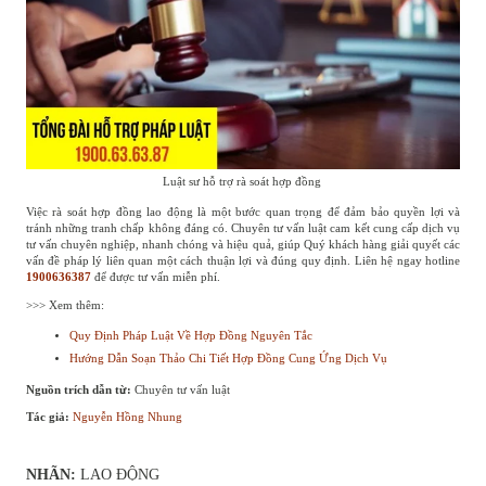
Luật sư hỗ trợ rà soát hợp đồng
Việc rà soát hợp đồng lao động là một bước quan trọng để đảm bảo quyền lợi và
tránh những tranh chấp không đáng có. Chuyên tư vấn luật cam kết cung cấp dịch vụ
tư vấn chuyên nghiệp, nhanh chóng và hiệu quả, giúp Quý khách hàng giải quyết các
vấn đề pháp lý liên quan một cách thuận lợi và đúng quy định. Liên hệ ngay hotline
1900636387
để được tư vấn miễn phí.
>>> Xem thêm:
Quy Định Pháp Luật Về Hợp Đồng Nguyên Tắc
Hướng Dẫn Soạn Thảo Chi Tiết Hợp Đồng Cung Ứng Dịch Vụ
Nguồn trích dẫn từ:
Chuyên tư vấn luật
Tác giả:
Nguyễn Hồng Nhung
NHÃN:
LAO ĐỘNG