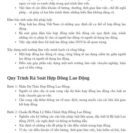
nguy cơ xảy ra tranh chấp trong quá trình làm việc.
Việc làm rõ các điều khoản về lương, thưởng, thời gian làm việc, chế độ nghỉ
phép... sẽ giúp cả hai bên tránh được những hiểu lầm không đáng có.
Đảm bảo tính tuân thủ pháp luật:
Pháp luật lao động Việt Nam có những quy định rất cụ thể về hợp đồng lao
động.
Rà soát giúp đảm bảo hợp đồng tuân thủ đúng các quy định này, tránh
những rủi ro pháp lý cho cả người lao động và người sử dụng lao động.
Việc cập nhật theo bộ luật lao động năm 2019 là rất quan trọng.
Xây dựng môi trường làm việc minh bạch và công bằng:
Một hợp đồng lao động rõ ràng, công bằng sẽ tạo dựng niềm tin giữa người
lao động và người sử dụng lao động.
Điều này góp phần xây dựng một môi trường làm việc chuyên nghiệp, hiệu
quả và bền vững.
Quy Trình Rà Soát Hợp Đồng Lao Động
Bước 1: Nhận Dự Thảo Hợp Đồng Lao Động:
Người có nhu cầu rà soát cung cấp dự thảo hợp đồng lao động cho luật sư
hoặc chuyên gia tư vấn.
Cần cung cấp thêm thông tin về mục đích, mong muốn của các bên khi giao
kết hợp đồng.
Bước 2: Chuẩn Bị Pháp Lý Điều Chỉnh Hợp Đồng Lao Động:
Nghiên cứu kỹ lưỡng các văn bản pháp luật liên quan, đặc biệt là Bộ luật Lao
động 2019, các nghị định và thông tư hướng dẫn.
Xác định rõ những vấn đề pháp lý cần điều chỉnh trong hợp đồng.
Ví dụ: các điều khoản về tiền lương, thời gian làm việc, bảo hiểm xã hội, bảo