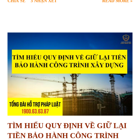
CHIA SẺ
3 NHẬN XÉT
READ MORE »
thiết và chính đáng của nhiều hộ gia đình, cá nhân. Để giúp người dân
hiểu rõ và thực hiện đúng trình tự pháp lý, bài viết sau sẽ cung cấp
thông tin toàn diện về căn cứ pháp luật, điều kiện, quy trình, hồ sơ và
các vấn đề liên quan đến thủ tục xóa quy hoạch treo theo quy định
mới nhất tại Luật Đất đai năm 2024. Thủ tục yêu cầu xóa quy hoạch
treo Quy hoạch treo là gì và hậu quả của việc “treo” lâu dài Quy
hoạch treo là hiện tượng một khu vực đất đã được xác định trong kế
hoạch sử dụng đất, dự kiến thực hiện dự án nhưng trong nhiều năm
không được triển khai trên thực tế, dẫn đến việc đất rơi vào tình trạng
“chờ đợi”, không được sử dụng đúng mục...
TÌM HIỂU QUY ĐỊNH VỀ GIỮ LẠI
TIỀN BẢO HÀNH CÔNG TRÌNH