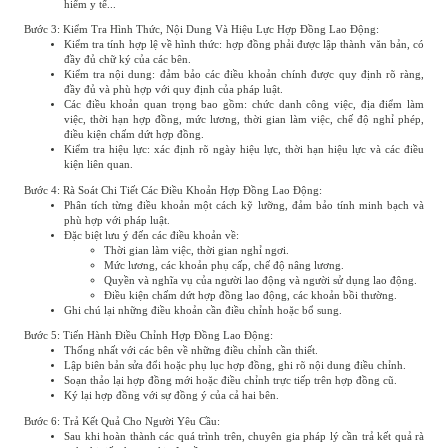
hiểm y tế...
Bước 3: Kiểm Tra Hình Thức, Nội Dung Và Hiệu Lực Hợp Đồng Lao Động:
Kiểm tra tính hợp lệ về hình thức: hợp đồng phải được lập thành văn bản, có
đầy đủ chữ ký của các bên.
Kiểm tra nội dung: đảm bảo các điều khoản chính được quy định rõ ràng,
đầy đủ và phù hợp với quy định của pháp luật.
Các điều khoản quan trọng bao gồm: chức danh công việc, địa điểm làm
việc, thời hạn hợp đồng, mức lương, thời gian làm việc, chế độ nghỉ phép,
điều kiện chấm dứt hợp đồng.
Kiểm tra hiệu lực: xác định rõ ngày hiệu lực, thời hạn hiệu lực và các điều
kiện liên quan.
Bước 4: Rà Soát Chi Tiết Các Điều Khoản Hợp Đồng Lao Động:
Phân tích từng điều khoản một cách kỹ lưỡng, đảm bảo tính minh bạch và
phù hợp với pháp luật.
Đặc biệt lưu ý đến các điều khoản về:
Thời gian làm việc, thời gian nghỉ ngơi.
Mức lương, các khoản phụ cấp, chế độ nâng lương.
Quyền và nghĩa vụ của người lao động và người sử dụng lao động.
Điều kiện chấm dứt hợp đồng lao động, các khoản bồi thường.
Ghi chú lại những điều khoản cần điều chỉnh hoặc bổ sung.
Bước 5: Tiến Hành Điều Chỉnh Hợp Đồng Lao Động:
Thống nhất với các bên về những điều chỉnh cần thiết.
Lập biên bản sửa đổi hoặc phụ lục hợp đồng, ghi rõ nội dung điều chỉnh.
Soạn thảo lại hợp đồng mới hoặc điều chỉnh trực tiếp trên hợp đồng cũ.
Ký lại hợp đồng với sự đồng ý của cả hai bên.
Bước 6: Trả Kết Quả Cho Người Yêu Cầu:
Sau khi hoàn thành các quá trình trên, chuyên gia pháp lý cần trả kết quả rà