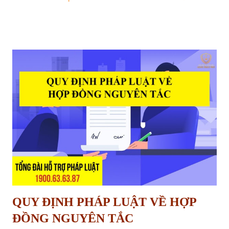
thành một điều khoản phổ biến, được quy định rõ ràng trong các hợp
đồng xây dựng. Vậy tiền bảo hành công trình là gì? Mục đích của việc
giữ lại tiền bảo hành là gì? Những quy định pháp lý nào liên quan đến
vấn đề này? Bài viết sau đây sẽ cung cấp cho bạn đọc cái nhìn chi tiết
và toàn diện về quy định giữ lại tiền bảo hành công trình xây dựng.
Khi nào được giữ tiền bảo hành nhà ở của nhà thầu Mục Đích Giữ Lại
Tiền Bảo Hành Công Trình Tiền bảo hành công trình, về bản chất, là
một phần giá trị hợp đồng xây dựng mà chủ đầu tư tạm thời giữ lại
sau khi công trình hoàn thành. Khoản tiền này đóng vai trò như một
"cam kết" từ phía nhà t...
QUY ĐỊNH PHÁP LUẬT VỀ HỢP
ĐỒNG NGUYÊN TẮC