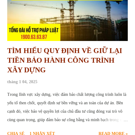
không được triển khai trên thực tế, dẫn đến việc đất rơi vào tình trạng
“chờ đợi”, không được sử dụng đúng mục...
TÌM HIỂU QUY ĐỊNH VỀ GIỮ LẠI
TIỀN BẢO HÀNH CÔNG TRÌNH
XÂY DỰNG
tháng 1 04, 2025
Trong lĩnh vực xây dựng, việc đảm bảo chất lượng công trình luôn là
yếu tố then chốt, quyết định sự bền vững và an toàn của dự án. Bên
cạnh đó, việc bảo vệ quyền lợi của chủ đầu tư cũng đóng vai trò vô
cùng quan trọng, giúp đảm bảo sự công bằng và minh bạch trong quá
trình hợp tác. Chính vì vậy, " giữ lại tiền bảo hành công trình " đã trở
CHIA SẺ
1 NHẬN XÉT
READ MORE »