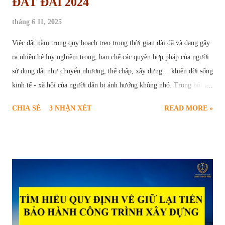
ĐẤT ĐAI 2024
tháng 6 11, 2025
Việc đất nằm trong quy hoạch treo trong thời gian dài đã và đang gây
ra nhiều hệ lụy nghiêm trọng, hạn chế các quyền hợp pháp của người
sử dụng đất như chuyển nhượng, thế chấp, xây dựng… khiến đời sống
kinh tế - xã hội của người dân bị ảnh hưởng không nhỏ. Trong bối
cảnh này, thủ tục yêu cầu xóa quy hoạch treo trở thành nhu cầu cấp
CHIA SẺ
3 NHẬN XÉT
READ MORE »
thiết và chính đáng của nhiều hộ gia đình, cá nhân. Để giúp người dân
hiểu rõ và thực hiện đúng trình tự pháp lý, bài viết sau sẽ cung cấp
thông tin toàn diện về căn cứ pháp luật, điều kiện, quy trình, hồ sơ và
các vấn đề liên quan đến thủ tục xóa quy hoạch treo theo quy định
mới nhất tại Luật Đất đai năm 2024. Thủ tục yêu cầu xóa quy hoạch
treo Quy hoạch treo là gì và hậu quả của việc “treo” lâu dài Quy
hoạch treo là hiện tượng một khu vực đất đã được xác định trong kế
hoạch sử dụng đất, dự kiến thực hiện dự án nhưng trong nhiều năm