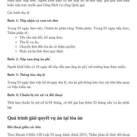
Hình thức nộp đơn: Người khởi kiện có thể nộp hồ sơ trực tiếp, gửi qua bưu điện
hoặc nộp trực tuyến qua Cổng Dịch vụ công Quốc gia.
Các bước thụ lý
Bước 1: Tiếp nhận và xem xét đơn
Trong 03 ngày làm việc, Chánh án phân công Thẩm phán. Trong 03 ngày tiếp theo,
Thẩm phán sẽ:
Yêu cầu sửa đổi, bổ sung đơn;
Thụ lý vụ án;
Chuyển đơn đến tòa án có thẩm quyền;
Hoặc trả lại đơn theo quy định.
Bước 2: Nộp tạm ứng án phí
Người khởi kiện có 10 ngày để nộp tiền tạm ứng án phí, trừ trường hợp được miễn.
Bước 3: Thông báo thụ lý
Trong 03 ngày làm việc kể từ ngày thụ lý, tòa án gửi thông báo cho các bên liên quan
và Viện kiểm sát.
Bước 4: Chuẩn bị xét xử và đối thoại
Thời hạn chuẩn bị xét xử là 04 tháng, có thể gia hạn thêm 02 tháng nếu vụ án phức
tạp.
Quá trình giải quyết vụ án tại tòa án
Đối thoại giữa các bên
Theo Khoản 4 Điều 138 Luật Tố tụng hành chính 2015, Thẩm phán tổ chức đối thoại