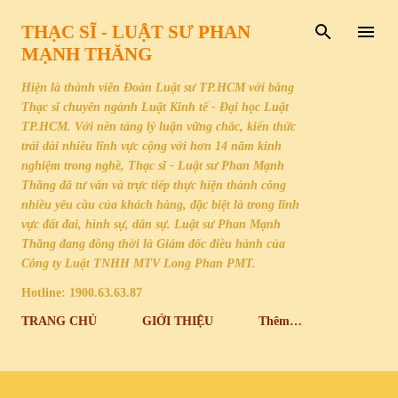
Chuyển đến nội dung chính
THẠC SĨ - LUẬT SƯ PHAN
MẠNH THĂNG
Hiện là thành viên Đoàn Luật sư TP.HCM với bằng
Thạc sĩ chuyên ngành Luật Kinh tế - Đại học Luật
TP.HCM. Với nền tảng lý luận vững chắc, kiến thức
trải dài nhiều lĩnh vực cộng với hơn 14 năm kinh
nghiệm trong nghề, Thạc sĩ - Luật sư Phan Mạnh
Thăng đã tư vấn và trực tiếp thực hiện thành công
nhiều yêu cầu của khách hàng, đặc biệt là trong lĩnh
vực đất đai, hình sự, dân sự. Luật sư Phan Mạnh
Thăng đang đồng thời là Giám đốc điều hành của
Công ty Luật TNHH MTV Long Phan PMT.
Hotline: 1900.63.63.87
TRANG CHỦ
GIỚI THIỆU
Thêm…