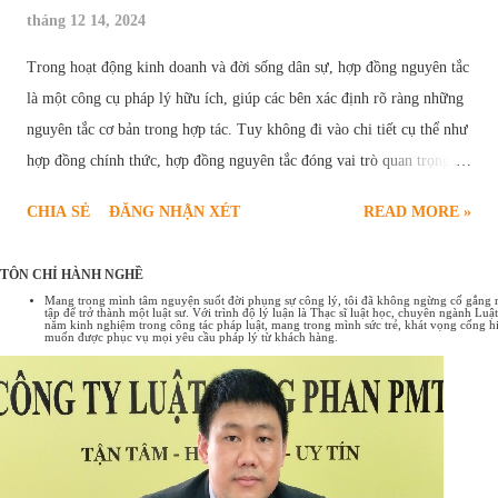
tháng 12 14, 2024
Trong hoạt động kinh doanh và đời sống dân sự, hợp đồng nguyên tắc
là một công cụ pháp lý hữu ích, giúp các bên xác định rõ ràng những
nguyên tắc cơ bản trong hợp tác. Tuy không đi vào chi tiết cụ thể như
hợp đồng chính thức, hợp đồng nguyên tắc đóng vai trò quan trọng,
tạo nền tảng vững chắc cho sự thành công của các giao dịch. Bài viết
CHIA SẺ
ĐĂNG NHẬN XÉT
READ MORE »
sau đây sẽ cung cấp chi tiết quy định pháp luật về hợp đồng nguyên
tắc , bao gồm các trường hợp ký kết hợp đồng nguyên tắc và một số
TÔN CHỈ HÀNH NGHỀ
mẫu hợp đồng nguyên tắc phổ biến hiện nay. Hợp đồng nguyên tắc
Mang trong mình tâm nguyện suốt đời phụng sự công lý, tôi đã không ngừng cố gắng rèn
tập để trở thành một luật sư. Với trình độ lý luận là Thạc sĩ luật học, chuyên ngành L
Tổng quan về hợp đồng nguyên tắc Hợp đồng nguyên tắc là sự thỏa
năm kinh nghiệm trong công tác pháp luật, mang trong mình sức trẻ, khát vọng cống hi
muốn được phục vụ mọi yêu cầu pháp lý từ khách hàng.
thuận sơ bộ giữa các bên về những nội dung cơ bản, những nguyên
tắc chung nhất của một giao dịch. Có thể hiểu hợp đồng nguyên tắc
như một bản "ghi nhớ" hoặc "cam kết" về ý định hợp tác, tạo tiền đề
cho việc đàm phán và ký kết hợp đồng chính thức sau này. Đặc điểm
của hợp đồng nguyên tắc: Tính chất định hướng: Xác định khuôn khổ