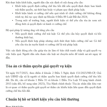
Khi thực hiện khởi kiện, người dân cần xác định rõ nội dung yêu cầu:
Khởi kiện quyết định cưỡng chế thu hồi đất nếu quyết định được ban hành
trái thẩm quyền, sai thời hạn hoặc vi phạm quy định pháp luật;
Khởi kiện hành vi cưỡng chế nếu quá trình tổ chức cưỡng chế không đúng
trình tự, thủ tục quy định tại Khoản 4 Điều 89 Luật Đất đai 2024;
Trong một số trường hợp, người khởi kiện có thể yêu cầu tòa án xem xét
đồng thời cả quyết định và hành vi cưỡng chế.
Hệ quả pháp lý tương ứng với từng yêu cầu
Nếu quyết định cưỡng chế trái luật: Có thể yêu cầu hủy quyết định và bồi
thường thiệt hại;
Nếu quyết định hợp pháp nhưng cách thức thực hiện cưỡng chế sai: Có thể
yêu cầu tòa án tuyên hành vi cưỡng chế là trái pháp luật.
Việc xác định đúng yêu cầu giúp tòa án làm rõ bản chất tranh chấp và giải quyết vụ
việc hiệu quả. Người dân nên tham vấn luật sư chuyên môn để tránh sai sót ngay từ
đầu.
Tòa án có thẩm quyền giải quyết vụ kiện
Từ ngày 01/7/2025, theo điểm d khoản 2 Điều 5 Nghị định 151/2025/NĐ-CP, Chủ
tịch UBND cấp xã là người có thẩm quyền ban hành quyết định cưỡng chế thu hồi
đất. Do đó, căn cứ khoản 1 Điều 31 và khoản 1 Điều 31a Luật Tố tụng hành chính
2015 (sửa đổi, bổ sung năm 2025), Tòa Hành chính thuộc Tòa án nhân dân khu vực
là cơ quan có thẩm quyền giải quyết sơ thẩm các khiếu kiện liên quan đến quyết định
cưỡng chế thu hồi đất.
Chuẩn bị hồ sơ khởi kiện yêu cầu bồi thường