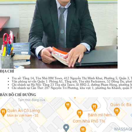
chung, những điểm cốt lõi của giao ...
ĐỊA CHỈ
Trụ sở: Tầng 14, Tòa Nhà HM Town, 412 Nguyễn Thị Minh Khai, Phường 5, Quận 3,
Văn phòng tư vấn Quận 1: Phòng A1, Tầng trệt, Tòa nhà Packsimex, 52 Đông Du, p
Chi nhánh tại Hà Nội: Tầng 23 Tòa nhà Tasco, lô HH2-2, đường Phạm Hùng, phường 
Chi nhánh tại Cần Thơ: 207 Nguyễn Tri Phương, khu vực 1, phường An Khánh, quận 
BẢN ĐỒ CHỈ ĐƯỜNG