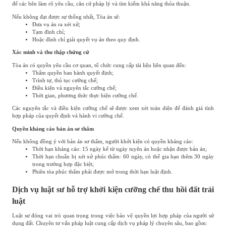
để các bên làm rõ yêu cầu, căn cứ pháp lý và tìm kiếm khả năng thỏa thuận.
Nếu không đạt được sự thống nhất, Tòa án sẽ:
Đưa vụ án ra xét xử;
Tạm đình chỉ;
Hoặc đình chỉ giải quyết vụ án theo quy định.
Xác minh và thu thập chứng cứ
Tòa án có quyền yêu cầu cơ quan, tổ chức cung cấp tài liệu liên quan đến:
Thẩm quyền ban hành quyết định;
Trình tự, thủ tục cưỡng chế;
Điều kiện và nguyên tắc cưỡng chế;
Thời gian, phương thức thực hiện cưỡng chế.
Các nguyên tắc và điều kiện cưỡng chế sẽ được xem xét toàn diện để đánh giá tính
hợp pháp của quyết định và hành vi cưỡng chế.
Quyền kháng cáo bản án sơ thẩm
Nếu không đồng ý với bản án sơ thẩm, người khởi kiện có quyền kháng cáo:
Thời hạn kháng cáo: 15 ngày kể từ ngày tuyên án hoặc nhận được bản án;
Thời hạn chuẩn bị xét xử phúc thẩm: 60 ngày, có thể gia hạn thêm 30 ngày
trong trường hợp đặc biệt;
Phiên tòa phúc thẩm phải được mở trong thời hạn luật định.
Dịch vụ luật sư hỗ trợ khởi kiện cưỡng chế thu hồi đất trái
luật
Luật sư đóng vai trò quan trọng trong việc bảo vệ quyền lợi hợp pháp của người sử
dụng đất. Chuyên tư vấn pháp luật cung cấp dịch vụ pháp lý chuyên sâu, bao gồm: