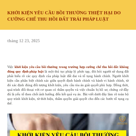
KHỞI KIỆN YÊU CẦU BỒI THƯỜNG THIỆT HẠI DO
CƯỠNG CHẾ THU HỒI ĐẤT TRÁI PHÁP LUẬT
tháng 12 23, 2025
Việc
khởi kiện yêu cầu bồi thường trong trường hợp cưỡng chế thu hồi đất không
đúng quy định pháp luật
là một thủ tục pháp lý phức tạp, đòi hỏi người sử dụng đất
phải hiểu rõ các quy định của pháp luật đất đai và tố tụng hành chính. Người khởi
kiện cần phân biệt chính xác giữa quyết định hành chính và hành vi hành chính, từ
đó xác định đúng đối tượng khởi kiện, yêu cầu tòa án giải quyết phù hợp. Đồng thời,
quá trình đối thoại với cơ quan có thẩm quyền và việc chuẩn bị hồ sơ, chứng cứ đầy
đủ là yếu tố then chốt ảnh hưởng đến kết quả vụ án. Bài viết dưới đây làm rõ toàn bộ
quy trình khởi kiện, từ thời hiệu, thẩm quyền giải quyết cho đến các bước tố tụng cụ
thể.