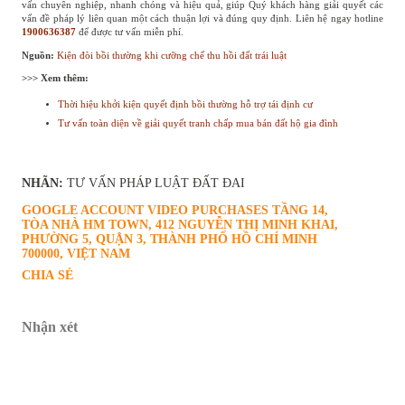
vấn chuyên nghiệp, nhanh chóng và hiệu quả, giúp Quý khách hàng giải quyết các
vấn đề pháp lý liên quan một cách thuận lợi và đúng quy định. Liên hệ ngay hotline
1900636387
để được tư vấn miễn phí.
Nguồn:
Kiện đòi bồi thường khi cưỡng chế thu hồi đất trái luật
>>> Xem thêm:
Thời hiệu khởi kiện quyết định bồi thường hỗ trợ tái định cư
Tư vấn toàn diện về giải quyết tranh chấp mua bán đất hộ gia đình
NHÃN:
TƯ VẤN PHÁP LUẬT ĐẤT ĐAI
GOOGLE ACCOUNT VIDEO PURCHASES
TẦNG 14,
TÒA NHÀ HM TOWN, 412 NGUYỄN THỊ MINH KHAI,
PHƯỜNG 5, QUẬN 3, THÀNH PHỐ HỒ CHÍ MINH
700000, VIỆT NAM
CHIA SẺ
Nhận xét