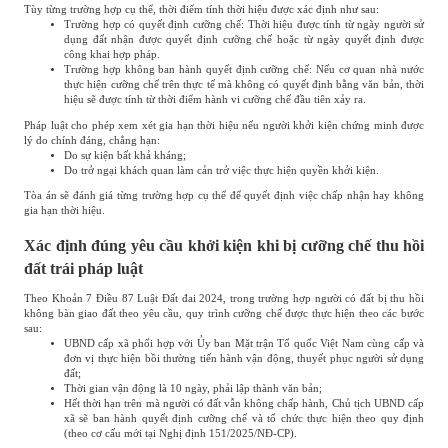
Tùy từng trường hợp cụ thể, thời điểm tính thời hiệu được xác định như sau:
Trường hợp có quyết định cưỡng chế: Thời hiệu được tính từ ngày người sử
dụng đất nhận được quyết định cưỡng chế hoặc từ ngày quyết định được
công khai hợp pháp.
Trường hợp không ban hành quyết định cưỡng chế: Nếu cơ quan nhà nước
thực hiện cưỡng chế trên thực tế mà không có quyết định bằng văn bản, thời
hiệu sẽ được tính từ thời điểm hành vi cưỡng chế đầu tiên xảy ra.
Pháp luật cho phép xem xét gia hạn thời hiệu nếu người khởi kiện chứng minh được
lý do chính đáng, chẳng hạn:
Do sự kiện bất khả kháng;
Do trở ngại khách quan làm cản trở việc thực hiện quyền khởi kiện.
Tòa án sẽ đánh giá từng trường hợp cụ thể để quyết định việc chấp nhận hay không
gia hạn thời hiệu.
Xác định đúng yêu cầu khởi kiện khi bị cưỡng chế thu hồi
đất trái pháp luật
Theo Khoản 7 Điều 87 Luật Đất đai 2024, trong trường hợp người có đất bị thu hồi
không bàn giao đất theo yêu cầu, quy trình cưỡng chế được thực hiện theo các bước
sau:
UBND cấp xã phối hợp với Ủy ban Mặt trận Tổ quốc Việt Nam cùng cấp và
đơn vị thực hiện bồi thường tiến hành vận động, thuyết phục người sử dụng
đất;
Thời gian vận động là 10 ngày, phải lập thành văn bản;
Hết thời hạn trên mà người có đất vẫn không chấp hành, Chủ tịch UBND cấp
xã sẽ ban hành quyết định cưỡng chế và tổ chức thực hiện theo quy định
(theo cơ cấu mới tại Nghị định 151/2025/NĐ-CP).