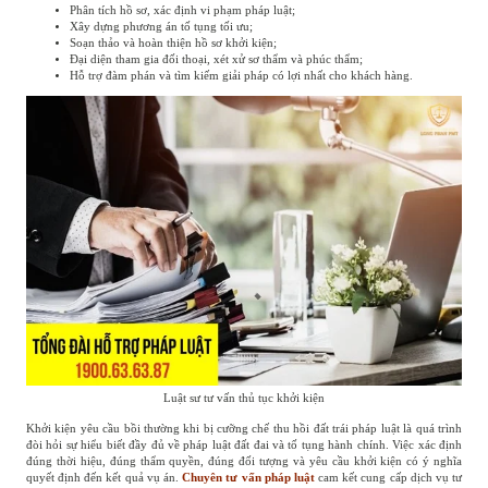
Phân tích hồ sơ, xác định vi phạm pháp luật;
Xây dựng phương án tố tụng tối ưu;
Soạn thảo và hoàn thiện hồ sơ khởi kiện;
Đại diện tham gia đối thoại, xét xử sơ thẩm và phúc thẩm;
Hỗ trợ đàm phán và tìm kiếm giải pháp có lợi nhất cho khách hàng.
Luật sư tư vấn thủ tục khởi kiện
Khởi kiện yêu cầu bồi thường khi bị cưỡng chế thu hồi đất trái pháp luật là quá trình
đòi hỏi sự hiểu biết đầy đủ về pháp luật đất đai và tố tụng hành chính. Việc xác định
đúng thời hiệu, đúng thẩm quyền, đúng đối tượng và yêu cầu khởi kiện có ý nghĩa
quyết định đến kết quả vụ án.
Chuyên tư vấn pháp luật
cam kết cung cấp dịch vụ tư