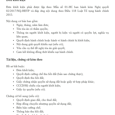
Đơn khởi kiện
Đơn khởi kiện phải được lập theo Mẫu số 01-HC ban hành kèm Nghị quyết
02/2017/NQ-HĐTP và đáp ứng nội dung theo Điều 118 Luật Tố tụng hành chính
2015.
Nội dung cơ bản bao gồm:
Ngày, tháng, năm làm đơn;
Tên tòa án có thẩm quyền;
Thông tin người khởi kiện, người bị kiện và người có quyền lợi, nghĩa vụ
liên quan;
Quyết định hành chính hoặc hành vi hành chính bị khởi kiện;
Nội dung giải quyết khiếu nại (nếu có);
Yêu cầu cụ thể đề nghị tòa án giải quyết;
Cam kết không đồng thời khiếu nại hành chính.
Tài liệu, chứng cứ kèm theo
Hồ sơ bắt buộc:
Đơn khởi kiện;
Quyết định cưỡng chế thu hồi đất (bản sao chứng thực);
Quyết định thu hồi đất;
Giấy chứng nhận quyền sử dụng đất hoặc giấy tờ hợp pháp khác;
CCCD/Hộ chiếu của người khởi kiện;
Giấy ủy quyền (nếu có).
Chứng cứ bổ sung (nếu có):
Quyết định giao đất, cho thuê đất;
Hợp đồng chuyển nhượng quyền sử dụng đất;
Biên bản cưỡng chế;
Thông báo thu hồi đất;