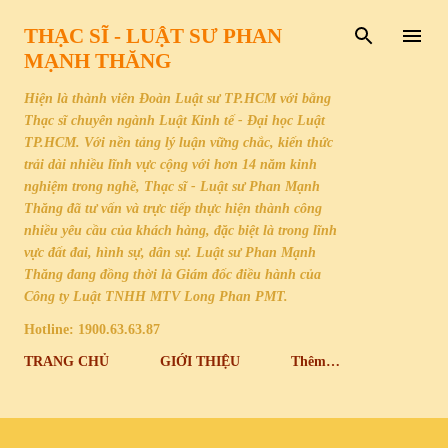
Chuyển đến nội dung chính
THẠC SĨ - LUẬT SƯ PHAN
MẠNH THĂNG
Hiện là thành viên Đoàn Luật sư TP.HCM với bằng
Thạc sĩ chuyên ngành Luật Kinh tế - Đại học Luật
TP.HCM. Với nền tảng lý luận vững chắc, kiến thức
trải dài nhiều lĩnh vực cộng với hơn 14 năm kinh
nghiệm trong nghề, Thạc sĩ - Luật sư Phan Mạnh
Thăng đã tư vấn và trực tiếp thực hiện thành công
nhiều yêu cầu của khách hàng, đặc biệt là trong lĩnh
vực đất đai, hình sự, dân sự. Luật sư Phan Mạnh
Thăng đang đồng thời là Giám đốc điều hành của
Công ty Luật TNHH MTV Long Phan PMT.
Hotline: 1900.63.63.87
TRANG CHỦ
GIỚI THIỆU
Thêm…