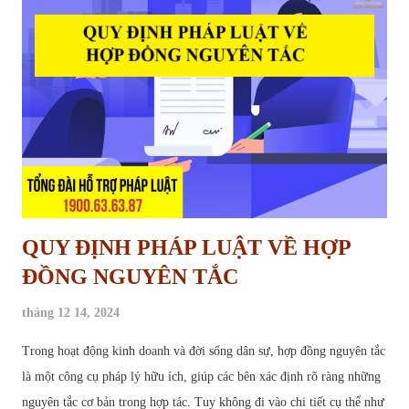
Khi nào được giữ tiền bảo hành nhà ở của nhà thầu Mục Đích Giữ Lại
Tiền Bảo Hành Công Trình Tiền bảo hành công trình, về bản chất, là
một phần giá trị hợp đồng xây dựng mà chủ đầu tư tạm thời giữ lại
sau khi công trình hoàn thành. Khoản tiền này đóng vai trò như một
"cam kết" từ phía nhà t...
QUY ĐỊNH PHÁP LUẬT VỀ HỢP
ĐỒNG NGUYÊN TẮC
tháng 12 14, 2024
Trong hoạt động kinh doanh và đời sống dân sự, hợp đồng nguyên tắc
là một công cụ pháp lý hữu ích, giúp các bên xác định rõ ràng những
nguyên tắc cơ bản trong hợp tác. Tuy không đi vào chi tiết cụ thể như