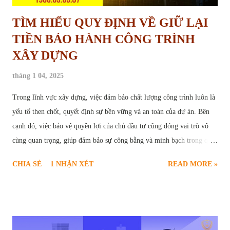
TÌM HIỂU QUY ĐỊNH VỀ GIỮ LẠI
TIỀN BẢO HÀNH CÔNG TRÌNH
XÂY DỰNG
tháng 1 04, 2025
Trong lĩnh vực xây dựng, việc đảm bảo chất lượng công trình luôn là
yếu tố then chốt, quyết định sự bền vững và an toàn của dự án. Bên
cạnh đó, việc bảo vệ quyền lợi của chủ đầu tư cũng đóng vai trò vô
cùng quan trọng, giúp đảm bảo sự công bằng và minh bạch trong quá
trình hợp tác. Chính vì vậy, " giữ lại tiền bảo hành công trình " đã trở
CHIA SẺ
1 NHẬN XÉT
READ MORE »
thành một điều khoản phổ biến, được quy định rõ ràng trong các hợp
đồng xây dựng. Vậy tiền bảo hành công trình là gì? Mục đích của việc
giữ lại tiền bảo hành là gì? Những quy định pháp lý nào liên quan đến
vấn đề này? Bài viết sau đây sẽ cung cấp cho bạn đọc cái nhìn chi tiết
và toàn diện về quy định giữ lại tiền bảo hành công trình xây dựng.