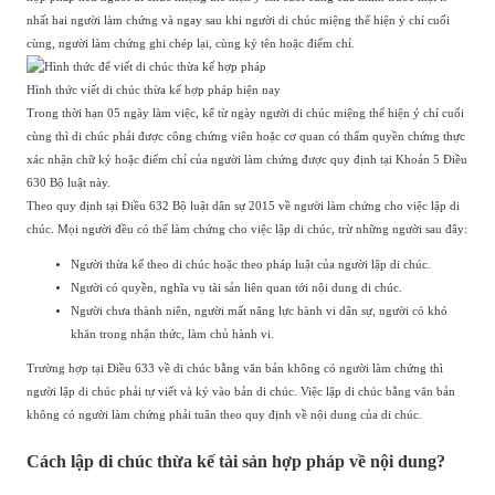
nhất hai người làm chứng và ngay sau khi người di chúc miệng thể hiện ý chí cuối
cùng, người làm chứng ghi chép lại, cùng ký tên hoặc điểm chỉ.
Hình thức viết di chúc thừa kế hợp pháp hiện nay
Trong thời hạn 05 ngày làm việc, kể từ ngày người di chúc miệng thể hiện ý chí cuối
cùng thì di chúc phải được công chứng viên hoặc cơ quan có thẩm quyền chứng thực
xác nhận chữ ký hoặc điểm chỉ của người làm chứng được quy định tại Khoản 5 Điều
630 Bộ luật này.
Theo quy định tại Điều 632 Bộ luật dân sự 2015 về người làm chứng cho việc lập di
chúc. Mọi người đều có thể làm chứng cho việc lập di chúc, trừ những người sau đây:
Người thừa kế theo di chúc hoặc theo pháp luật của người lập di chúc.
Người có quyền, nghĩa vụ tài sản liên quan tới nội dung di chúc.
Người chưa thành niên, người mất năng lực hành vi dân sự, người có khó
khăn trong nhận thức, làm chủ hành vi.
Trường hợp tại Điều 633 về di chúc bằng văn bản không có người làm chứng thì
người lập di chúc phải tự viết và ký vào bản di chúc. Việc lập di chúc bằng văn bản
không có người làm chứng phải tuân theo quy định về nội dung của di chúc.
Cách lập di chúc thừa kế tài sản hợp pháp về nội dung?