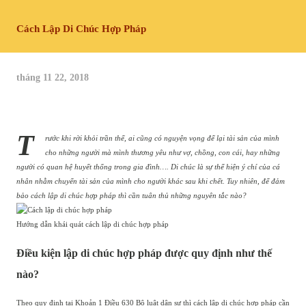
Cách Lập Di Chúc Hợp Pháp
tháng 11 22, 2018
T
rước khi rời khỏi trần thế, ai cũng có nguyện vọng để lại tài sản của mình
cho những người mà mình thương yêu như vợ, chồng, con cái, hay những
người có quan hệ huyết thống trong gia đình…. Di chúc là sự thể hiện ý chí của cá
nhân nhằm chuyển tài sản của mình cho người khác sau khi chết. Tuy nhiên, để đảm
bảo cách lập di chúc hợp pháp thì cần tuân thủ những nguyên tắc nào?
Hướng dẫn khái quát cách lập di chúc hợp pháp
Điều kiện lập di chúc hợp pháp được quy định như thế
nào?
Theo quy định tại Khoản 1 Điều 630 Bộ luật dân sự thì cách lập di chúc hợp pháp cần