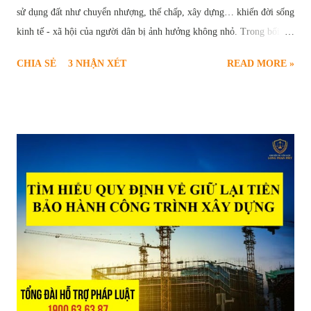
sử dụng đất như chuyển nhượng, thế chấp, xây dựng… khiến đời sống
kinh tế - xã hội của người dân bị ảnh hưởng không nhỏ. Trong bối
cảnh này, thủ tục yêu cầu xóa quy hoạch treo trở thành nhu cầu cấp
CHIA SẺ
3 NHẬN XÉT
READ MORE »
thiết và chính đáng của nhiều hộ gia đình, cá nhân. Để giúp người dân
hiểu rõ và thực hiện đúng trình tự pháp lý, bài viết sau sẽ cung cấp
thông tin toàn diện về căn cứ pháp luật, điều kiện, quy trình, hồ sơ và
các vấn đề liên quan đến thủ tục xóa quy hoạch treo theo quy định
mới nhất tại Luật Đất đai năm 2024. Thủ tục yêu cầu xóa quy hoạch
treo Quy hoạch treo là gì và hậu quả của việc “treo” lâu dài Quy
hoạch treo là hiện tượng một khu vực đất đã được xác định trong kế
hoạch sử dụng đất, dự kiến thực hiện dự án nhưng trong nhiều năm
không được triển khai trên thực tế, dẫn đến việc đất rơi vào tình trạng
“chờ đợi”, không được sử dụng đúng mục...