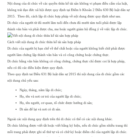
Nội dung của di chúc về các quyền thừa kế tài sản không vi phạm điều cấm của luật,
không trái đạo đức xã hội được quy định tại Điểm b Khoản 2 Điều 630 Bộ luật dân sự
2015. Theo đó, cách lập di chúc hợp pháp về nội dung được quy định như sau.
Di chúc của người từ đủ mười lăm tuổi đến chưa đủ mười tám tuổi phải được lập
thành văn bản và phải được cha, mẹ hoặc người giám hộ đồng ý về việc lập di chúc.
Cách viết nội dung di chúc thừa kế tài sản hợp pháp
Di chúc của người bị hạn chế về thể chất hoặc của người không biết chữ phải được
người làm chứng lập thành văn bản và có công chứng hoặc chứng thực.
Di chúc bằng văn bản không có công chứng, chứng thực chỉ được coi là hợp pháp,
nếu có đủ các điều kiện được quy định.
Theo quy định tai Điều 631 Bộ luật dân sự 2015 thì nội dung của di chúc gồm các
nội dung chủ yếu sau:
Ngày, tháng, năm lập di chúc;
Họ, tên và nơi cư trú của người lập di chúc;
Họ, tên người, cơ quan, tổ chức được hưởng di sản;
Di sản để lại và nơi có di sản.
Ngoài các nội dung quy định trên thì di chúc có thể có các nội dung khác.
Di chúc không được viết tắt hoặc viết bằng ký hiệu, nếu di chúc gồm nhiều trang thì
mỗi trang phải được ghi số thứ tự và có chữ ký hoặc điểm chỉ của người lập di chúc.