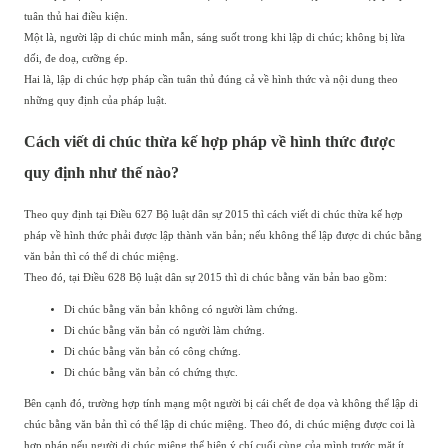
tuân thủ hai điều kiện.
Một là, người lập di chúc minh mẫn, sáng suốt trong khi lập di chúc; không bị lừa
dối, đe doạ, cưỡng ép.
Hai là, lập di chúc hợp pháp cần tuân thủ đúng cả về hình thức và nội dung theo
những quy định của pháp luật.
Cách viết di chúc thừa kế hợp pháp về hình thức được
quy định như thế nào?
Theo quy định tại Điều 627 Bộ luật dân sự 2015 thì cách viết di chúc thừa kế hợp
pháp về hình thức phải được lập thành văn bản; nếu không thể lập được di chúc bằng
văn bản thì có thể di chúc miệng.
Theo đó, tại Điều 628 Bộ luật dân sự 2015 thì di chúc bằng văn bản bao gồm:
Di chúc bằng văn bản không có người làm chứng.
Di chúc bằng văn bản có người làm chứng.
Di chúc bằng văn bản có công chứng.
Di chúc bằng văn bản có chứng thực.
Bên cạnh đó, trường hợp tính mạng một người bị cái chết đe dọa và không thể lập di
chúc bằng văn bản thì có thể lập di chúc miệng. Theo đó, di chúc miệng được coi là
hợp pháp nếu người di chúc miệng thể hiện ý chí cuối cùng của mình trước mặt ít