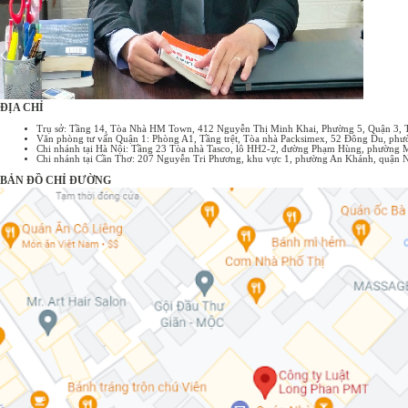
ĐỊA CHỈ
Trụ sở: Tầng 14, Tòa Nhà HM Town, 412 Nguyễn Thị Minh Khai, Phường 5, Quận 3,
Văn phòng tư vấn Quận 1: Phòng A1, Tầng trệt, Tòa nhà Packsimex, 52 Đông Du, p
Chi nhánh tại Hà Nội: Tầng 23 Tòa nhà Tasco, lô HH2-2, đường Phạm Hùng, phường 
Chi nhánh tại Cần Thơ: 207 Nguyễn Tri Phương, khu vực 1, phường An Khánh, quận 
BẢN ĐỒ CHỈ ĐƯỜNG