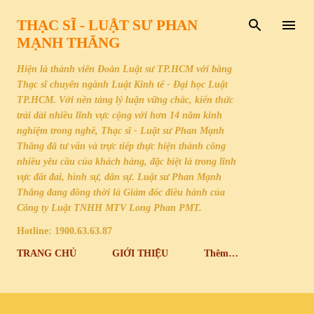
Chuyển đến nội dung chính
THẠC SĨ - LUẬT SƯ PHAN
MẠNH THĂNG
Hiện là thành viên Đoàn Luật sư TP.HCM với bằng
Thạc sĩ chuyên ngành Luật Kinh tế - Đại học Luật
TP.HCM. Với nền tảng lý luận vững chắc, kiến thức
trải dài nhiều lĩnh vực cộng với hơn 14 năm kinh
nghiệm trong nghề, Thạc sĩ - Luật sư Phan Mạnh
Thăng đã tư vấn và trực tiếp thực hiện thành công
nhiều yêu cầu của khách hàng, đặc biệt là trong lĩnh
vực đất đai, hình sự, dân sự. Luật sư Phan Mạnh
Thăng đang đồng thời là Giám đốc điều hành của
Công ty Luật TNHH MTV Long Phan PMT.
Hotline: 1900.63.63.87
TRANG CHỦ
GIỚI THIỆU
Thêm…