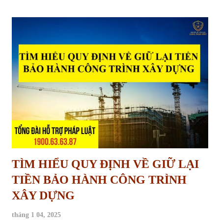
các vấn đề liên quan đến thủ tục xóa quy hoạch treo theo quy định
mới nhất tại Luật Đất đai năm 2024. Thủ tục yêu cầu xóa quy hoạch
treo Quy hoạch treo là gì và hậu quả của việc “treo” lâu dài Quy
hoạch treo là hiện tượng một khu vực đất đã được xác định trong kế
hoạch sử dụng đất, dự kiến thực hiện dự án nhưng trong nhiều năm
không được triển khai trên thực tế, dẫn đến việc đất rơi vào tình trạng
“chờ đợi”, không được sử dụng đúng mục...
TÌM HIỂU QUY ĐỊNH VỀ GIỮ LẠI
TIỀN BẢO HÀNH CÔNG TRÌNH
XÂY DỰNG
tháng 1 04, 2025