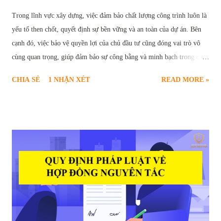
Trong lĩnh vực xây dựng, việc đảm bảo chất lượng công trình luôn là
yếu tố then chốt, quyết định sự bền vững và an toàn của dự án. Bên
cạnh đó, việc bảo vệ quyền lợi của chủ đầu tư cũng đóng vai trò vô
cùng quan trọng, giúp đảm bảo sự công bằng và minh bạch trong quá
trình hợp tác. Chính vì vậy, " giữ lại tiền bảo hành công trình " đã trở
CHIA SẺ
1 NHẬN XÉT
READ MORE »
thành một điều khoản phổ biến, được quy định rõ ràng trong các hợp
đồng xây dựng. Vậy tiền bảo hành công trình là gì? Mục đích của việc
giữ lại tiền bảo hành là gì? Những quy định pháp lý nào liên quan đến
vấn đề này? Bài viết sau đây sẽ cung cấp cho bạn đọc cái nhìn chi tiết
và toàn diện về quy định giữ lại tiền bảo hành công trình xây dựng.
Khi nào được giữ tiền bảo hành nhà ở của nhà thầu Mục Đích Giữ Lại
Tiền Bảo Hành Công Trình Tiền bảo hành công trình, về bản chất, là
một phần giá trị hợp đồng xây dựng mà chủ đầu tư tạm thời giữ lại
sau khi công trình hoàn thành. Khoản tiền này đóng vai trò như một
"cam kết" từ phía nhà t...