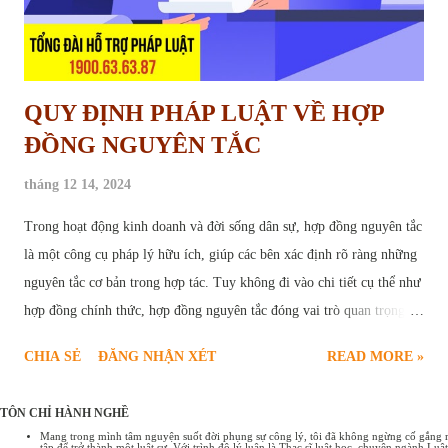
QUY ĐỊNH PHÁP LUẬT VỀ HỢP
ĐỒNG NGUYÊN TẮC
tháng 12 14, 2024
Trong hoạt động kinh doanh và đời sống dân sự, hợp đồng nguyên tắc
là một công cụ pháp lý hữu ích, giúp các bên xác định rõ ràng những
nguyên tắc cơ bản trong hợp tác. Tuy không đi vào chi tiết cụ thể như
hợp đồng chính thức, hợp đồng nguyên tắc đóng vai trò quan trọng,
tạo nền tảng vững chắc cho sự thành công của các giao dịch. Bài viết
CHIA SẺ
ĐĂNG NHẬN XÉT
READ MORE »
sau đây sẽ cung cấp chi tiết quy định pháp luật về hợp đồng nguyên
tắc , bao gồm các trường hợp ký kết hợp đồng nguyên tắc và một số
TÔN CHỈ HÀNH NGHỀ
mẫu hợp đồng nguyên tắc phổ biến hiện nay. Hợp đồng nguyên tắc
Mang trong mình tâm nguyện suốt đời phụng sự công lý, tôi đã không ngừng cố gắng rèn
tập để trở thành một luật sư. Với trình độ lý luận là Thạc sĩ luật học, chuyên ngành L