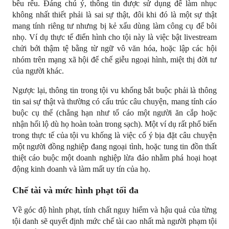
bêu rếu. Đáng chú ý, thông tin được sử dụng để làm nhục 
không nhất thiết phải là sai sự thật, đôi khi đó là một sự thật 
mang tính riêng tư nhưng bị kẻ xấu dùng làm công cụ để bôi 
nhọ. Ví dụ thực tế điển hình cho tội này là việc bật livestream 
chửi bới thậm tệ bằng từ ngữ vô văn hóa, hoặc lập các hội 
nhóm trên mạng xã hội để chế giễu ngoại hình, miệt thị đời tư 
của người khác.
Ngược lại, thông tin trong tội vu khống bắt buộc phải là thông 
tin sai sự thật và thường có cấu trúc câu chuyện, mang tính cáo 
buộc cụ thể (chẳng hạn như tố cáo một người ăn cắp hoặc 
nhận hối lộ dù họ hoàn toàn trong sạch). Một ví dụ rất phổ biến 
trong thực tế của tội vu khống là việc cố ý bịa đặt câu chuyện 
một người đồng nghiệp đang ngoại tình, hoặc tung tin đồn thất 
thiệt cáo buộc một doanh nghiệp lừa đảo nhằm phá hoại hoạt 
động kinh doanh và làm mất uy tín của họ.
Chế tài và mức hình phạt tối đa
Về góc độ hình phạt, tính chất nguy hiểm và hậu quả của từng 
tội danh sẽ quyết định mức chế tài cao nhất mà người phạm tội 