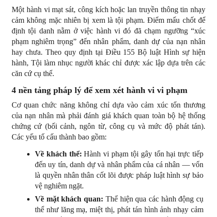
Một hành vi mạt sát, công kích hoặc lan truyền thông tin nhạy 
cảm không mặc nhiên bị xem là tội phạm. Điểm mấu chốt để 
định tội danh nằm ở việc hành vi đó đã chạm ngưỡng “xúc 
phạm nghiêm trọng” đến nhân phẩm, danh dự của nạn nhân 
hay chưa. Theo quy định tại Điều 155 Bộ luật Hình sự hiện 
hành, Tội làm nhục người khác chỉ được xác lập dựa trên các 
căn cứ cụ thể.
4 nền tảng pháp lý để xem xét hành vi vi phạm
Cơ quan chức năng không chỉ dựa vào cảm xúc tổn thương 
của nạn nhân mà phải đánh giá khách quan toàn bộ hệ thống 
chứng cứ (bối cảnh, ngôn từ, công cụ và mức độ phát tán). 
Các yếu tố cấu thành bao gồm:
Về khách thể:
 Hành vi phạm tội gây tổn hại trực tiếp 
đến uy tín, danh dự và nhân phẩm của cá nhân — vốn 
là quyền nhân thân cốt lõi được pháp luật hình sự bảo 
vệ nghiêm ngặt.
Về mặt khách quan:
 Thể hiện qua các hành động cụ 
thể như lăng mạ, miệt thị, phát tán hình ảnh nhạy cảm 