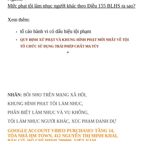
Mức phạt tội làm nhục người khác theo Điều 155 BLHS ra sao?
Xem thêm: 
tố cáo hành vi có dấu hiệu tội phạm
QUY ĐỊNH XỬ PHẠT VÀ KHUNG HÌNH PHẠT MỚI NHẤT VỀ TỘI
TỔ CHỨC SỬ DỤNG TRÁI PHÉP CHẤT MA TÚY
NHÃN:
BÔI NHỌ TRÊN MẠNG XÃ HỘI
KHUNG HÌNH PHẠT TỘI LÀM NHỤC
PHÂN BIỆT LÀM NHỤC VÀ VU KHỐNG
TỘI LÀM NHỤC NGƯỜI KHÁC
XÚC PHẠM DANH DỰ
GOOGLE ACCOUNT VIDEO PURCHASES
TẦNG 14,
TÒA NHÀ HM TOWN, 412 NGUYỄN THỊ MINH KHAI,
BÀN CỜ, HỒ CHÍ MINH 700000, VIỆT NAM