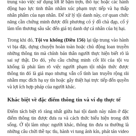
trung vào việc sử dụng lời lẽ bặm trợn, thô tục hoặc các hành 
động bạo lực tinh thần nhằm xúc phạm trực tiếp và hạ thấp 
nhân phẩm của nạn nhân. Để xử lý tội danh này, cơ quan chức 
năng cần chứng minh được đối phương có ý đồ chà đạp, cố ý 
làm tổn thương sâu sắc đến giá trị danh dự cá nhân của bị hại.
Trong khi đó, 
Tội vu khống (Điều 156)
 lại tập trung vào hành 
vi bịa đặt, dựng chuyện hoàn toàn hoặc chủ động loan truyền 
những thông tin mà chính bản thân người thực hiện biết rõ là 
sai sự thật. Do đó, yêu cầu chứng minh cốt lõi của tội vu 
khống là phải làm rõ việc người phạm tội nhận thức được 
thông tin đó là giả mạo nhưng vẫn cố tình lan truyền rộng rãi 
nhằm mục đích hạ uy tín hoặc gây thiệt hại trực tiếp đến quyền 
và lợi ích hợp pháp của người khác.
Khác biệt về đặc điểm thông tin và ví dụ thực tế
Điểm tách biệt rõ ràng nhất giữa hai tội danh này nằm ở đặc 
điểm thông tin được đưa ra và cách thức biểu hiện trong đời 
sống. Ở tội làm nhục người khác, thông tin đưa ra thường là 
những câu chửi thề tục tĩu, hành vi tung ảnh kín, phát tán video 