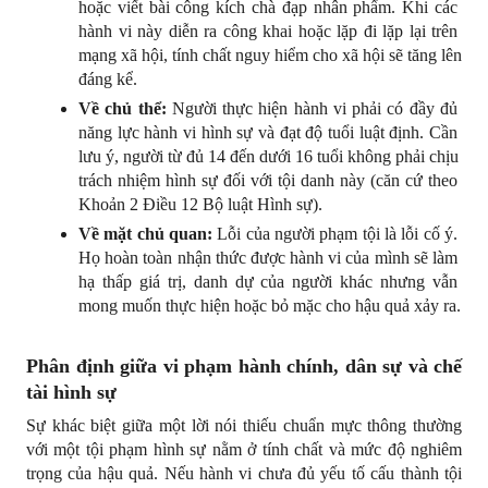
hoặc viết bài công kích chà đạp nhân phẩm. Khi các 
hành vi này diễn ra công khai hoặc lặp đi lặp lại trên 
mạng xã hội, tính chất nguy hiểm cho xã hội sẽ tăng lên 
đáng kể.
Về chủ thể:
 Người thực hiện hành vi phải có đầy đủ 
năng lực hành vi hình sự và đạt độ tuổi luật định. Cần 
lưu ý, người từ đủ 14 đến dưới 16 tuổi không phải chịu 
trách nhiệm hình sự đối với tội danh này (căn cứ theo 
Khoản 2 Điều 12 Bộ luật Hình sự).
Về mặt chủ quan:
 Lỗi của người phạm tội là lỗi cố ý. 
Họ hoàn toàn nhận thức được hành vi của mình sẽ làm 
hạ thấp giá trị, danh dự của người khác nhưng vẫn 
mong muốn thực hiện hoặc bỏ mặc cho hậu quả xảy ra.
Phân định giữa vi phạm hành chính, dân sự và chế 
tài hình sự
Sự khác biệt giữa một lời nói thiếu chuẩn mực thông thường 
với một tội phạm hình sự nằm ở tính chất và mức độ nghiêm 
trọng của hậu quả. Nếu hành vi chưa đủ yếu tố cấu thành tội 