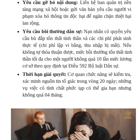
Yêu cầu gỡ bỏ nội dung:
 Liên hệ ban quản trị nền 
tảng mạng xã hội hoặc gửi văn bản yêu cầu người vi 
phạm xóa bỏ thông tin độc hại để ngăn chặn thiệt hại 
lan rộng.
Yêu cầu bồi thường dân sự:
 Nạn nhân có quyền yêu 
cầu bù đắp tổn thất tinh thần và các chi phí phát sinh 
thực tế (chi phí lập vi bằng, thu nhập bị mất). Nếu 
không tự thỏa thuận được, mức bồi thường tổn thất tinh 
thần tối đa cho một người không quá 10 lần mức lương 
cơ sở theo quy định tại Điều 592 Bộ luật Dân sự.
Thời hạn giải quyết:
 Cơ quan chức năng sẽ kiểm tra, 
xác minh nguồn tin tố giác trong vòng 20 ngày; những 
vụ việc có tính chất phức tạp có thể gia hạn nhưng 
không quá 04 tháng.