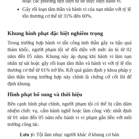
hoặc các phương tiện điện tử để thực hiện hành vi.
Gây rối loạn tâm thần và hành vi của nạn nhân với tỷ lệ 
tổn thương cơ thể từ 31% đến 60%.
Khung hình phạt đặc biệt nghiêm trọng
Trong trường hợp hành vi tấn công tinh thần gây ra hậu quả 
thảm khốc, người phạm tội sẽ đối diện với mức án tù từ 02 
năm đến 05 năm. Khung này áp dụng khi hành vi làm nạn 
nhân tự sát hoặc gây rối loạn tâm thần và hành vi với tỷ lệ tổn 
thương cơ thể từ 61% trở lên. Kết quả giám định y khoa pháp y 
tâm thần trong trường hợp này chính là chứng cứ cốt lõi để 
định khung.
Hình phạt bổ sung và thời hiệu
Bên cạnh hình phạt chính, người phạm tội có thể bị cấm đảm 
nhiệm chức vụ, cấm hành nghề hoặc làm công việc nhất định 
từ 01 năm đến 05 năm nếu hành vi vi phạm gắn liền với môi 
trường công tác.
Lưu ý:
 Tội làm nhục người khác ở khung cơ bản 