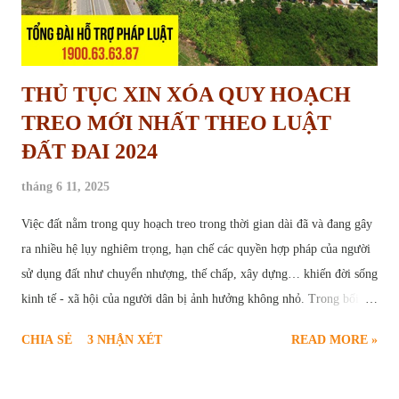
THỦ TỤC XIN XÓA QUY HOẠCH
TREO MỚI NHẤT THEO LUẬT
ĐẤT ĐAI 2024
tháng 6 11, 2025
Việc đất nằm trong quy hoạch treo trong thời gian dài đã và đang gây
ra nhiều hệ lụy nghiêm trọng, hạn chế các quyền hợp pháp của người
sử dụng đất như chuyển nhượng, thế chấp, xây dựng… khiến đời sống
kinh tế - xã hội của người dân bị ảnh hưởng không nhỏ. Trong bối
cảnh này, thủ tục yêu cầu xóa quy hoạch treo trở thành nhu cầu cấp
CHIA SẺ
3 NHẬN XÉT
READ MORE »
thiết và chính đáng của nhiều hộ gia đình, cá nhân. Để giúp người dân
hiểu rõ và thực hiện đúng trình tự pháp lý, bài viết sau sẽ cung cấp
thông tin toàn diện về căn cứ pháp luật, điều kiện, quy trình, hồ sơ và