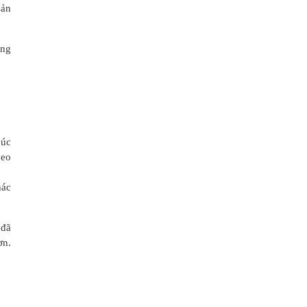
sản
ũng
húc
heo
hác
 đã
ơn.