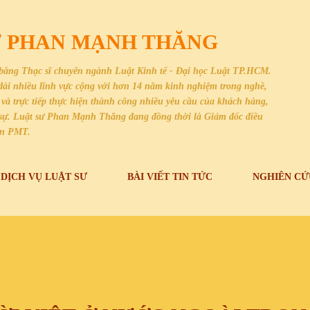
Chuyển đến nội dung chính
SƯ PHAN MẠNH THĂNG
bằng Thạc sĩ chuyên ngành Luật Kinh tế - Đại học Luật TP.HCM.
i dài nhiều lĩnh vực cộng với hơn 14 năm kinh nghiệm trong nghề,
và trực tiếp thực hiện thành công nhiều yêu cầu của khách hàng,
dân sự. Luật sư Phan Mạnh Thăng đang đồng thời là Giám đốc điều
an PMT.
DỊCH VỤ LUẬT SƯ
BÀI VIẾT TIN TỨC
NGHIÊN CỨ