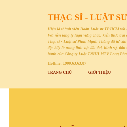
THẠC SĨ - LUẬT 
Hiện là thành viên Đoàn Luật sư TP.HCM với 
Với nền tảng lý luận vững chắc, kiến thức trả
Thạc sĩ - Luật sư Phan Mạnh Thăng đã tư vấn 
đặc biệt là trong lĩnh vực đất đai, hình sự, 
hành của Công ty Luật TNHH MTV Long Ph
Hotline: 1900.63.63.87
TRANG CHỦ
GIỚI THIỆU