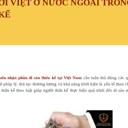
I VIỆT Ở NƯỚC NGOÀI TRON
 KẾ
uốn nhận phần di sản thừa kế tại Việt Nam
cần tuân thủ đúng các 
ứ pháp lý, thủ tục thương lượng và khả năng khởi kiện là yếu tố then c
hừa kế theo luật giúp người thừa kế thực hiện quá trình đòi di sản 