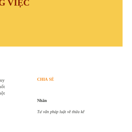
G VIỆC
CHIA SẺ
quy
hốt
một
Nhãn
Tư vấn pháp luật về thừa kế