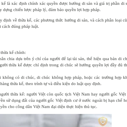
a kế là xác định chính xác quyền được hưởng di sản và giá trị phần di 
ây dựng chiến lược pháp lý, đảm bảo quyền lợi hợp pháp.
y định về thừa kế, các phương thức hưởng di sản, và cách phân loại c
t cách đúng pháp luật.
 thừa kế chính:
ân chia dựa trên ý chí của người để lại tài sản, thể hiện qua bản di c
ười thừa kế được chỉ định trong di chúc sẽ hưởng quyền lợi đầy đủ t
i không có di chúc, di chúc không hợp pháp, hoặc các trường hợp k
hàng thừa kế, theo trình tự và điều kiện do luật quy định.
người thừa kế: người Việt còn quốc tịch Việt Nam hay người gốc Việt
yền sử dụng đất của người gốc Việt định cư ở nước ngoài bị hạn chế h
yền cho công dân Việt Nam đại diện thực hiện thủ tục.