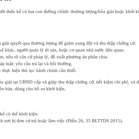
gười thừa kế có hai con đường chính: thương lượng/hòa giải hoặc khởi k
h giải quyết qua thương lượng để giảm xung đột và thu thập chứng cứ.
ế khác, người quản lý di sản, hoặc cơ quan nhà nước liên quan.
n, nêu rõ căn cứ pháp lý, đề xuất phương án phân chia.
áp luật: yêu cầu trả lại và bồi thường.
 thực hiện thủ tục hành chính cần thiết.
hòa giải tại UBND cấp xã giúp thu thập chứng cứ, tiết kiệm chi phí, và 
ên bản, dùng cho hồ sơ khởi kiện.
ế có thể khởi kiện:
h nơi bị đơn cư trú hoặc làm việc (Điều 26, 35 BLTTDS 2015).