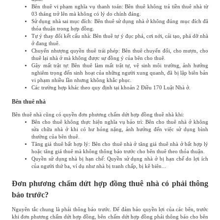
Bên thuê vi phạm nghĩa vụ thanh toán: Bên thuê không trả tiền thuê nhà từ
03 tháng trở lên mà không có lý do chính đáng.
Sử dụng nhà sai mục đích: Bên thuê sử dụng nhà ở không đúng mục đích đã
thỏa thuận trong hợp đồng.
Tự ý thay đổi kết cấu nhà: Bên thuê tự ý đục phá, cơi nới, cải tạo, phá dỡ nhà
ở đang thuê.
Chuyển nhượng quyền thuê trái phép: Bên thuê chuyển đổi, cho mượn, cho
thuê lại nhà ở mà không được sự đồng ý của bên cho thuê.
Gây mất trật tự: Bên thuê làm mất trật tự, vệ sinh môi trường, ảnh hưởng
nghiêm trọng đến sinh hoạt của những người xung quanh, đã bị lập biên bản
vi phạm nhiều lần nhưng không khắc phục.
Các trường hợp khác theo quy định tại khoản 2 Điều 170 Luật Nhà ở.
Bên thuê nhà
Bên thuê nhà cũng có quyền đơn phương chấm dứt hợp đồng thuê nhà khi:
Bên cho thuê không thực hiện nghĩa vụ bảo trì: Bên cho thuê nhà ở không
sửa chữa nhà ở khi có hư hỏng nặng, ảnh hưởng đến việc sử dụng bình
thường của bên thuê.
Tăng giá thuê bất hợp lý: Bên cho thuê nhà ở tăng giá thuê nhà ở bất hợp lý
hoặc tăng giá thuê mà không thông báo trước cho bên thuê theo thỏa thuận.
Quyền sử dụng nhà bị hạn chế: Quyền sử dụng nhà ở bị hạn chế do lợi ích
của người thứ ba, ví dụ như nhà bị tranh chấp, bị kê biên...
Đơn phương chấm dứt hợp đồng thuê nhà có phải thông
báo trước?
Nguyên tắc chung là phải thông báo trước. Để đảm bảo quyền lợi của các bên, trước
khi đơn phương chấm dứt hợp đồng, bên chấm dứt hợp đồng phải thông báo cho bên