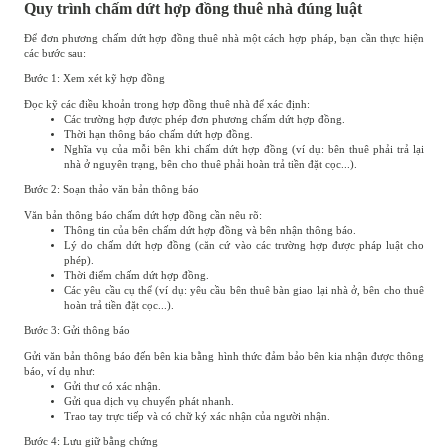
Quy trình chấm dứt hợp đồng thuê nhà đúng luật
Để đơn phương chấm dứt hợp đồng thuê nhà một cách hợp pháp, bạn cần thực hiện
các bước sau:
Bước 1: Xem xét kỹ hợp đồng
Đọc kỹ các điều khoản trong hợp đồng thuê nhà để xác định:
Các trường hợp được phép đơn phương chấm dứt hợp đồng.
Thời hạn thông báo chấm dứt hợp đồng.
Nghĩa vụ của mỗi bên khi chấm dứt hợp đồng (ví dụ: bên thuê phải trả lại
nhà ở nguyên trạng, bên cho thuê phải hoàn trả tiền đặt cọc...).
Bước 2: Soạn thảo văn bản thông báo
Văn bản thông báo chấm dứt hợp đồng cần nêu rõ:
Thông tin của bên chấm dứt hợp đồng và bên nhận thông báo.
Lý do chấm dứt hợp đồng (căn cứ vào các trường hợp được pháp luật cho
phép).
Thời điểm chấm dứt hợp đồng.
Các yêu cầu cụ thể (ví dụ: yêu cầu bên thuê bàn giao lại nhà ở, bên cho thuê
hoàn trả tiền đặt cọc...).
Bước 3: Gửi thông báo
Gửi văn bản thông báo đến bên kia bằng hình thức đảm bảo bên kia nhận được thông
báo, ví dụ như:
Gửi thư có xác nhận.
Gửi qua dịch vụ chuyển phát nhanh.
Trao tay trực tiếp và có chữ ký xác nhận của người nhận.
Bước 4: Lưu giữ bằng chứng