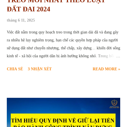
ĐẤT ĐAI 2024
tháng 6 11, 2025
Việc đất nằm trong quy hoạch treo trong thời gian dài đã và đang gây
ra nhiều hệ lụy nghiêm trọng, hạn chế các quyền hợp pháp của người
sử dụng đất như chuyển nhượng, thế chấp, xây dựng… khiến đời sống
kinh tế - xã hội của người dân bị ảnh hưởng không nhỏ. Trong bối
cảnh này, thủ tục yêu cầu xóa quy hoạch treo trở thành nhu cầu cấp
CHIA SẺ
3 NHẬN XÉT
READ MORE »
thiết và chính đáng của nhiều hộ gia đình, cá nhân. Để giúp người dân
hiểu rõ và thực hiện đúng trình tự pháp lý, bài viết sau sẽ cung cấp
thông tin toàn diện về căn cứ pháp luật, điều kiện, quy trình, hồ sơ và
các vấn đề liên quan đến thủ tục xóa quy hoạch treo theo quy định
mới nhất tại Luật Đất đai năm 2024. Thủ tục yêu cầu xóa quy hoạch
treo Quy hoạch treo là gì và hậu quả của việc “treo” lâu dài Quy
hoạch treo là hiện tượng một khu vực đất đã được xác định trong kế