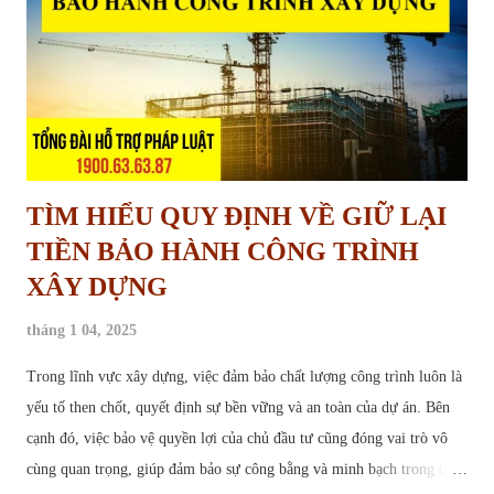
hoạch sử dụng đất, dự kiến thực hiện dự án nhưng trong nhiều năm
không được triển khai trên thực tế, dẫn đến việc đất rơi vào tình trạng
“chờ đợi”, không được sử dụng đúng mục...
TÌM HIỂU QUY ĐỊNH VỀ GIỮ LẠI
TIỀN BẢO HÀNH CÔNG TRÌNH
XÂY DỰNG
tháng 1 04, 2025
Trong lĩnh vực xây dựng, việc đảm bảo chất lượng công trình luôn là
yếu tố then chốt, quyết định sự bền vững và an toàn của dự án. Bên
cạnh đó, việc bảo vệ quyền lợi của chủ đầu tư cũng đóng vai trò vô
cùng quan trọng, giúp đảm bảo sự công bằng và minh bạch trong quá