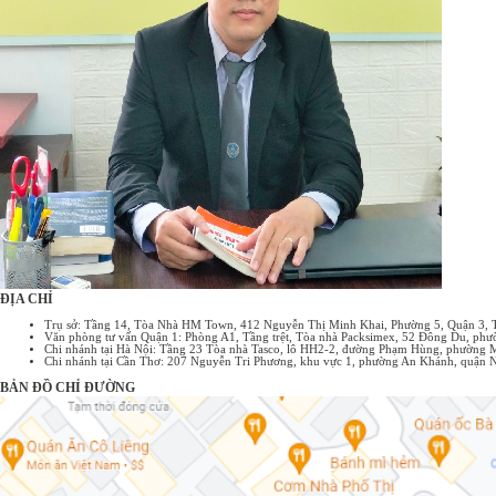
của hợp đồng nguyên tắc: Tính chất định hướng: Xác định khuôn khổ
chung, những điểm cốt lõi của giao ...
ĐỊA CHỈ
Trụ sở: Tầng 14, Tòa Nhà HM Town, 412 Nguyễn Thị Minh Khai, Phường 5, Quận 3,
Văn phòng tư vấn Quận 1: Phòng A1, Tầng trệt, Tòa nhà Packsimex, 52 Đông Du, p
Chi nhánh tại Hà Nội: Tầng 23 Tòa nhà Tasco, lô HH2-2, đường Phạm Hùng, phường 
Chi nhánh tại Cần Thơ: 207 Nguyễn Tri Phương, khu vực 1, phường An Khánh, quận 
BẢN ĐỒ CHỈ ĐƯỜNG