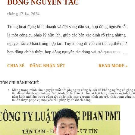
ĐỒNG NGUYÊN TẮC
tháng 12 14, 2024
Trong hoạt động kinh doanh và đời sống dân sự, hợp đồng nguyên tắc
là một công cụ pháp lý hữu ích, giúp các bên xác định rõ ràng những
nguyên tắc cơ bản trong hợp tác. Tuy không đi vào chi tiết cụ thể như
hợp đồng chính thức, hợp đồng nguyên tắc đóng vai trò quan trọng,
tạo nền tảng vững chắc cho sự thành công của các giao dịch. Bài viết
CHIA SẺ
ĐĂNG NHẬN XÉT
READ MORE »
sau đây sẽ cung cấp chi tiết quy định pháp luật về hợp đồng nguyên
tắc , bao gồm các trường hợp ký kết hợp đồng nguyên tắc và một số
TÔN CHỈ HÀNH NGHỀ
mẫu hợp đồng nguyên tắc phổ biến hiện nay. Hợp đồng nguyên tắc
Mang trong mình tâm nguyện suốt đời phụng sự công lý, tôi đã không ngừng cố gắng rèn
tập để trở thành một luật sư. Với trình độ lý luận là Thạc sĩ luật học, chuyên ngành L
Tổng quan về hợp đồng nguyên tắc Hợp đồng nguyên tắc là sự thỏa
năm kinh nghiệm trong công tác pháp luật, mang trong mình sức trẻ, khát vọng cống hi
muốn được phục vụ mọi yêu cầu pháp lý từ khách hàng.
thuận sơ bộ giữa các bên về những nội dung cơ bản, những nguyên
tắc chung nhất của một giao dịch. Có thể hiểu hợp đồng nguyên tắc
như một bản "ghi nhớ" hoặc "cam kết" về ý định hợp tác, tạo tiền đề
cho việc đàm phán và ký kết hợp đồng chính thức sau này. Đặc điểm