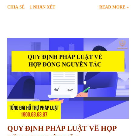
trình hợp tác. Chính vì vậy, " giữ lại tiền bảo hành công trình " đã trở
CHIA SẺ
1 NHẬN XÉT
READ MORE »
thành một điều khoản phổ biến, được quy định rõ ràng trong các hợp
đồng xây dựng. Vậy tiền bảo hành công trình là gì? Mục đích của việc
giữ lại tiền bảo hành là gì? Những quy định pháp lý nào liên quan đến
vấn đề này? Bài viết sau đây sẽ cung cấp cho bạn đọc cái nhìn chi tiết
và toàn diện về quy định giữ lại tiền bảo hành công trình xây dựng.
Khi nào được giữ tiền bảo hành nhà ở của nhà thầu Mục Đích Giữ Lại
Tiền Bảo Hành Công Trình Tiền bảo hành công trình, về bản chất, là
một phần giá trị hợp đồng xây dựng mà chủ đầu tư tạm thời giữ lại
sau khi công trình hoàn thành. Khoản tiền này đóng vai trò như một
"cam kết" từ phía nhà t...
QUY ĐỊNH PHÁP LUẬT VỀ HỢP