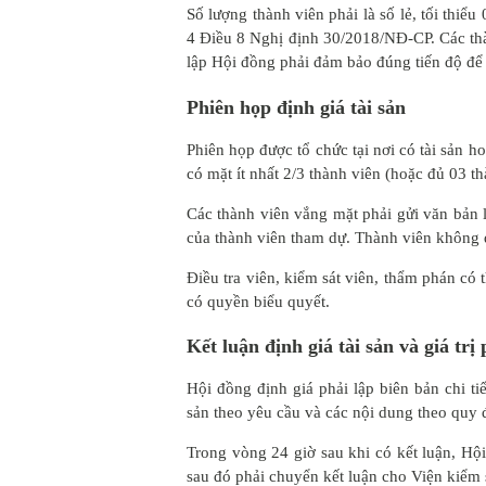
Số lượng thành viên phải là số lẻ, tối thiể
4 Điều 8 Nghị định 30/2018/NĐ-CP. Các thàn
lập Hội đồng phải đảm bảo đúng tiến độ để
Phiên họp định giá tài sản
Phiên họp được tổ chức tại nơi có tài sản h
có mặt ít nhất 2/3 thành viên (hoặc đủ 03 t
Các thành viên vắng mặt phải gửi văn bản l
của thành viên tham dự. Thành viên không đ
Điều tra viên, kiểm sát viên, thẩm phán c
có quyền biểu quyết.
Kết luận định giá tài sản và giá trị
Hội đồng định giá phải lập biên bản chi tiết
sản theo yêu cầu và các nội dung theo quy 
Trong vòng 24 giờ sau khi có kết luận, Hộ
sau đó phải chuyển kết luận cho Viện kiểm 