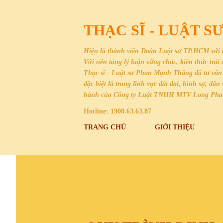
THẠC SĨ - LUẬT 
Hiện là thành viên Đoàn Luật sư TP.HCM với 
Với nền tảng lý luận vững chắc, kiến thức trả
Thạc sĩ - Luật sư Phan Mạnh Thăng đã tư vấn 
đặc biệt là trong lĩnh vực đất đai, hình sự, 
hành của Công ty Luật TNHH MTV Long Ph
Hotline: 1900.63.63.87
TRANG CHỦ
GIỚI THIỆU