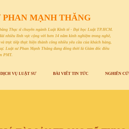
Chuyển đến nội dung chính
SƯ PHAN MẠNH THĂNG
bằng Thạc sĩ chuyên ngành Luật Kinh tế - Đại học Luật TP.HCM.
i dài nhiều lĩnh vực cộng với hơn 14 năm kinh nghiệm trong nghề,
và trực tiếp thực hiện thành công nhiều yêu cầu của khách hàng,
dân sự. Luật sư Phan Mạnh Thăng đang đồng thời là Giám đốc điều
an PMT.
DỊCH VỤ LUẬT SƯ
BÀI VIẾT TIN TỨC
NGHIÊN CỨ