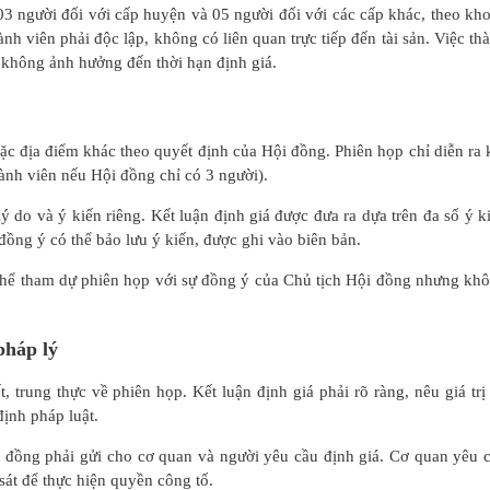
u 03 người đối với cấp huyện và 05 người đối với các cấp khác, theo kh
h viên phải độc lập, không có liên quan trực tiếp đến tài sản. Việc th
 không ảnh hưởng đến thời hạn định giá.
oặc địa điểm khác theo quyết định của Hội đồng. Phiên họp chỉ diễn ra 
hành viên nếu Hội đồng chỉ có 3 người).
ý do và ý kiến riêng. Kết luận định giá được đưa ra dựa trên đa số ý k
ồng ý có thể bảo lưu ý kiến, được ghi vào biên bản.
ó thể tham dự phiên họp với sự đồng ý của Chủ tịch Hội đồng nhưng kh
 pháp lý
, trung thực về phiên họp. Kết luận định giá phải rõ ràng, nêu giá trị 
định pháp luật.
i đồng phải gửi cho cơ quan và người yêu cầu định giá. Cơ quan yêu 
sát để thực hiện quyền công tố.