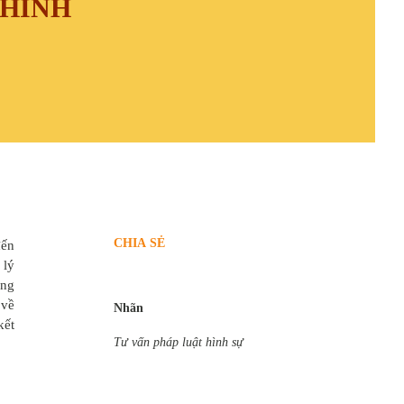
 HÌNH
CHIA SẺ
đến
 lý
ụng
 về
Nhãn
kết
Tư vấn pháp luật hình sự