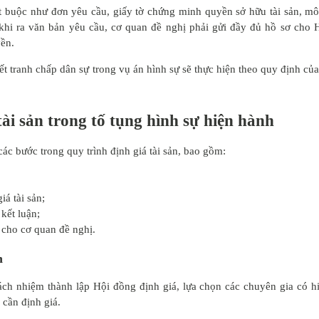
ắt buộc như đơn yêu cầu, giấy tờ chứng minh quyền sở hữu tài sản, mô
từ khi ra văn bản yêu cầu, cơ quan đề nghị phải gửi đầy đủ hồ sơ cho 
yền.
t tranh chấp dân sự trong vụ án hình sự sẽ thực hiện theo quy định của
tài sản trong tố tụng hình sự hiện hành
c bước trong quy trình định giá tài sản, bao gồm:
iá tài sản;
kết luận;
á cho cơ quan đề nghị.
n
ch nhiệm thành lập Hội đồng định giá, lựa chọn các chuyên gia có h
 cần định giá.