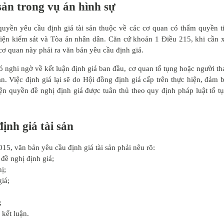
sản trong vụ án hình sự
uyền yêu cầu định giá tài sản thuộc về các cơ quan có thẩm quyền t
Viện kiểm sát và Tòa án nhân dân. Căn cứ khoản 1 Điều 215, khi cần 
c cơ quan này phải ra văn bản yêu cầu định giá.
 nghi ngờ về kết luận định giá ban đầu, cơ quan tố tụng hoặc người t
sản. Việc định giá lại sẽ do Hội đồng định giá cấp trên thực hiện, đảm 
ện quyền đề nghị định giá được tuân thủ theo quy định pháp luật tố t
ịnh giá tài sản
15, văn bản yêu cầu định giá tài sản phải nêu rõ:
đề nghị định giá;
ị;
giá;
;
 kết luận.