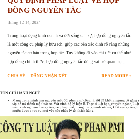
QUY ĐỊNH PHÁP LUẬT VỀ HỢP
ĐỒNG NGUYÊN TẮC
tháng 12 14, 2024
Trong hoạt động kinh doanh và đời sống dân sự, hợp đồng nguyên tắc
là một công cụ pháp lý hữu ích, giúp các bên xác định rõ ràng những
nguyên tắc cơ bản trong hợp tác. Tuy không đi vào chi tiết cụ thể như
hợp đồng chính thức, hợp đồng nguyên tắc đóng vai trò quan trọng,
tạo nền tảng vững chắc cho sự thành công của các giao dịch. Bài viết
CHIA SẺ
ĐĂNG NHẬN XÉT
READ MORE »
sau đây sẽ cung cấp chi tiết quy định pháp luật về hợp đồng nguyên
tắc , bao gồm các trường hợp ký kết hợp đồng nguyên tắc và một số
TÔN CHỈ HÀNH NGHỀ
mẫu hợp đồng nguyên tắc phổ biến hiện nay. Hợp đồng nguyên tắc
Mang trong mình tâm nguyện suốt đời phụng sự công lý, tôi đã không ngừng cố gắng rèn
tập để trở thành một luật sư. Với trình độ lý luận là Thạc sĩ luật học, chuyên ngành L
Tổng quan về hợp đồng nguyên tắc Hợp đồng nguyên tắc là sự thỏa
năm kinh nghiệm trong công tác pháp luật, mang trong mình sức trẻ, khát vọng cống hi
muốn được phục vụ mọi yêu cầu pháp lý từ khách hàng.
thuận sơ bộ giữa các bên về những nội dung cơ bản, những nguyên
tắc chung nhất của một giao dịch. Có thể hiểu hợp đồng nguyên tắc
như một bản "ghi nhớ" hoặc "cam kết" về ý định hợp tác, tạo tiền đề