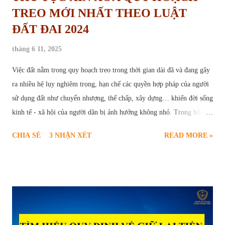
TREO MỚI NHẤT THEO LUẬT
ĐẤT ĐAI 2024
tháng 6 11, 2025
Việc đất nằm trong quy hoạch treo trong thời gian dài đã và đang gây
ra nhiều hệ lụy nghiêm trọng, hạn chế các quyền hợp pháp của người
sử dụng đất như chuyển nhượng, thế chấp, xây dựng… khiến đời sống
kinh tế - xã hội của người dân bị ảnh hưởng không nhỏ. Trong bối
cảnh này, thủ tục yêu cầu xóa quy hoạch treo trở thành nhu cầu cấp
CHIA SẺ
3 NHẬN XÉT
READ MORE »
thiết và chính đáng của nhiều hộ gia đình, cá nhân. Để giúp người dân
hiểu rõ và thực hiện đúng trình tự pháp lý, bài viết sau sẽ cung cấp
thông tin toàn diện về căn cứ pháp luật, điều kiện, quy trình, hồ sơ và
các vấn đề liên quan đến thủ tục xóa quy hoạch treo theo quy định
mới nhất tại Luật Đất đai năm 2024. Thủ tục yêu cầu xóa quy hoạch
treo Quy hoạch treo là gì và hậu quả của việc “treo” lâu dài Quy
hoạch treo là hiện tượng một khu vực đất đã được xác định trong kế