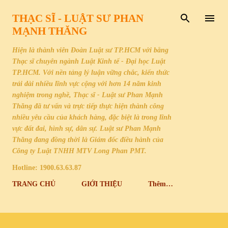
Chuyển đến nội dung chính
THẠC SĨ - LUẬT SƯ PHAN
MẠNH THĂNG
Hiện là thành viên Đoàn Luật sư TP.HCM với bằng
Thạc sĩ chuyên ngành Luật Kinh tế - Đại học Luật
TP.HCM. Với nền tảng lý luận vững chắc, kiến thức
trải dài nhiều lĩnh vực cộng với hơn 14 năm kinh
nghiệm trong nghề, Thạc sĩ - Luật sư Phan Mạnh
Thăng đã tư vấn và trực tiếp thực hiện thành công
nhiều yêu cầu của khách hàng, đặc biệt là trong lĩnh
vực đất đai, hình sự, dân sự. Luật sư Phan Mạnh
Thăng đang đồng thời là Giám đốc điều hành của
Công ty Luật TNHH MTV Long Phan PMT.
Hotline: 1900.63.63.87
TRANG CHỦ
GIỚI THIỆU
Thêm…