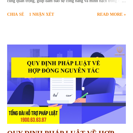
cùng quan trọng, giúp đảm bảo sự công bằng và minh bạch trong quá
trình hợp tác. Chính vì vậy, " giữ lại tiền bảo hành công trình " đã trở
CHIA SẺ
1 NHẬN XÉT
READ MORE »
thành một điều khoản phổ biến, được quy định rõ ràng trong các hợp
đồng xây dựng. Vậy tiền bảo hành công trình là gì? Mục đích của việc
giữ lại tiền bảo hành là gì? Những quy định pháp lý nào liên quan đến
vấn đề này? Bài viết sau đây sẽ cung cấp cho bạn đọc cái nhìn chi tiết
và toàn diện về quy định giữ lại tiền bảo hành công trình xây dựng.
Khi nào được giữ tiền bảo hành nhà ở của nhà thầu Mục Đích Giữ Lại
Tiền Bảo Hành Công Trình Tiền bảo hành công trình, về bản chất, là
một phần giá trị hợp đồng xây dựng mà chủ đầu tư tạm thời giữ lại
sau khi công trình hoàn thành. Khoản tiền này đóng vai trò như một
"cam kết" từ phía nhà t...