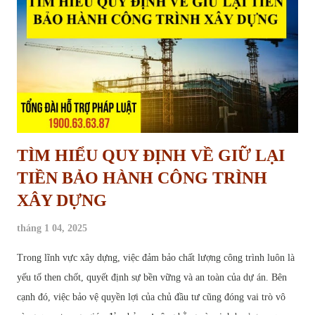
hoạch sử dụng đất, dự kiến thực hiện dự án nhưng trong nhiều năm
không được triển khai trên thực tế, dẫn đến việc đất rơi vào tình trạng
“chờ đợi”, không được sử dụng đúng mục...
TÌM HIỂU QUY ĐỊNH VỀ GIỮ LẠI
TIỀN BẢO HÀNH CÔNG TRÌNH
XÂY DỰNG
tháng 1 04, 2025
Trong lĩnh vực xây dựng, việc đảm bảo chất lượng công trình luôn là
yếu tố then chốt, quyết định sự bền vững và an toàn của dự án. Bên
cạnh đó, việc bảo vệ quyền lợi của chủ đầu tư cũng đóng vai trò vô