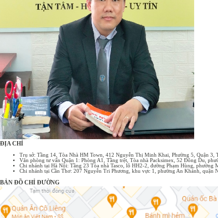
cho việc đàm phán và ký kết hợp đồng chính thức sau này. Đặc điểm
của hợp đồng nguyên tắc: Tính chất định hướng: Xác định khuôn khổ
chung, những điểm cốt lõi của giao ...
ĐỊA CHỈ
Trụ sở: Tầng 14, Tòa Nhà HM Town, 412 Nguyễn Thị Minh Khai, Phường 5, Quận 3,
Văn phòng tư vấn Quận 1: Phòng A1, Tầng trệt, Tòa nhà Packsimex, 52 Đông Du, p
Chi nhánh tại Hà Nội: Tầng 23 Tòa nhà Tasco, lô HH2-2, đường Phạm Hùng, phường 
Chi nhánh tại Cần Thơ: 207 Nguyễn Tri Phương, khu vực 1, phường An Khánh, quận 
BẢN ĐỒ CHỈ ĐƯỜNG