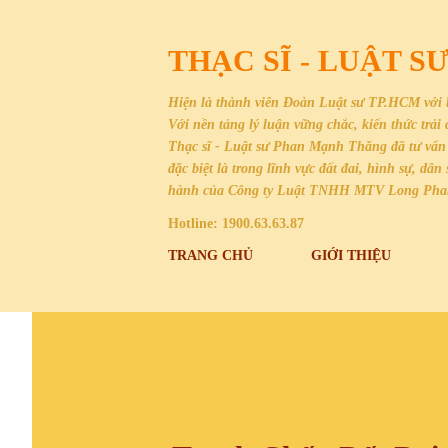
THẠC SĨ - LUẬT 
Hiện là thành viên Đoàn Luật sư TP.HCM với 
Với nền tảng lý luận vững chắc, kiến thức trả
Thạc sĩ - Luật sư Phan Mạnh Thăng đã tư vấn 
đặc biệt là trong lĩnh vực đất đai, hình sự, 
hành của Công ty Luật TNHH MTV Long Ph
Hotline: 1900.63.63.87
TRANG CHỦ
GIỚI THIỆU