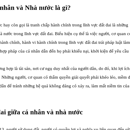
 nhân và Nhà nước là gì?
 hay còn gọi là tranh chấp hành chính trong lĩnh vực đất đai là những
à nước trong lĩnh vực đất đai. Biểu hiện cụ thể là việc người, cơ quan c
nh chính, hành vi hành chính trong lĩnh vực đất đai trái pháp luật làm
hợp pháp của cá nhân dẫn đến họ phải khiếu nại, khởi kiện để yêu cầu
ường hợp là tài sản, nơi cư ngụ duy nhất của người dân, do đó, khi lợi ích
. Những người, cơ quan có thẩm quyền giải quyết phải khéo léo, mềm 
i dân để tránh những hệ quả không đáng có xảy ra, làm mất niềm tin của
đai giữa cá nhân và nhà nước
13, người sử dụng đất, người có quyền lợi và nghĩa vụ liên quan đến sử