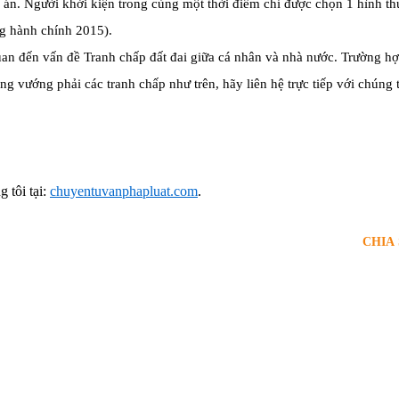
 án. Người khởi kiện trong cùng một thời điểm chỉ được chọn 1 hình th
ng hành chính 2015).
 quan đến vấn đề Tranh chấp đất đai giữa cá nhân và nhà nước. Trường h
 vướng phải các tranh chấp như trên, hãy liên hệ trực tiếp với chúng 
 tôi tại:
chuyentuvanphapluat.com
.
CHIA 