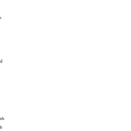
u
n
để
ành
nh