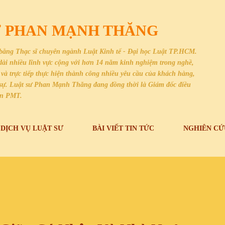
Chuyển đến nội dung chính
SƯ PHAN MẠNH THĂNG
bằng Thạc sĩ chuyên ngành Luật Kinh tế - Đại học Luật TP.HCM.
i dài nhiều lĩnh vực cộng với hơn 14 năm kinh nghiệm trong nghề,
và trực tiếp thực hiện thành công nhiều yêu cầu của khách hàng,
dân sự. Luật sư Phan Mạnh Thăng đang đồng thời là Giám đốc điều
an PMT.
DỊCH VỤ LUẬT SƯ
BÀI VIẾT TIN TỨC
NGHIÊN CỨ