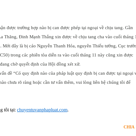
nhận được trường hợp nào bị can được phép tại ngoại về chịu tang. Gần
La Thăng, Đinh Mạnh Thắng xin được về chịu tang cha vào cuối tháng 
 Mới đây là bị cáo Nguyễn Thanh Hóa, nguyên Thiếu tướng, Cục trưở
50) trong các phiên tòa diễn ra vào cuối tháng 11 này cũng xin được
 đang chờ quyết định của Hội đồng xét xử.
 vấn đề “Có quy định nào của pháp luật quy định bị can được tại ngoại 
ào chưa rõ ràng hoặc cần tư vấn thêm, vui lòng liên hệ chúng tôi để
 tôi tại:
chuyentuvanphapluat.com
.
CHIA 