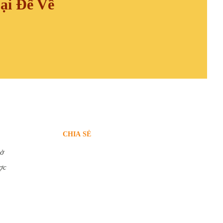
ại Để Về
CHIA SẺ
 ở
ợc