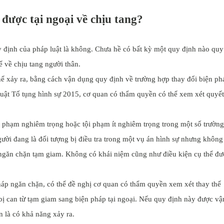
được tại ngoại về chịu tang?
quy định của pháp luật là không. Chưa hề có bất kỳ một quy định nào quy
ể về chịu tang người thân.
thể xảy ra, bằng cách vận dụng quy định về trường hợp thay đổi biện ph
luật Tố tụng hình sự 2015, cơ quan có thẩm quyền có thể xem xét quyết
i phạm nghiêm trọng hoặc tội phạm ít nghiêm trọng trong một số trường
gười đang là đối tượng bị điều tra trong một vụ án hình sự nhưng không
ngăn chặn tạm giam. Không có khái niệm cũng như điều kiện cụ thể đư
háp ngăn chặn, có thể đề nghị cơ quan có thẩm quyền xem xét thay thế
ị can từ tạm giam sang biện pháp tại ngoại. Nếu quy định này được vậ
n là có khả năng xảy ra.