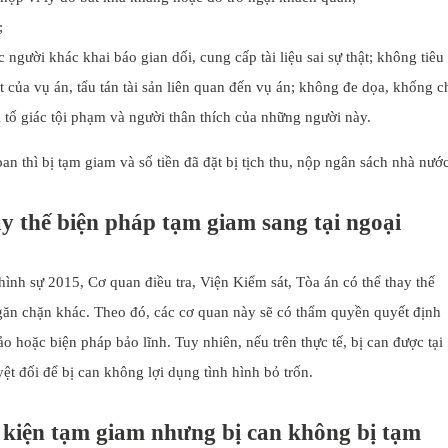
;
gười khác khai báo gian dối, cung cấp tài liệu sai sự thật; không tiêu
ật của vụ án, tẩu tán tài sản liên quan đến vụ án; không đe dọa, khống c
i tố giác tội phạm và người thân thích của những người này.
 thì bị tạm giam và số tiền đã đặt bị tịch thu, nộp ngân sách nhà nước
 thế biện pháp tạm giam sang tại ngoại
hình sự 2015, Cơ quan điều tra, Viện Kiểm sát, Tòa án có thể thay thế
ăn chặn khác. Theo đó, các cơ quan này sẽ có thẩm quyền quyết định
o hoặc biện pháp bảo lĩnh. Tuy nhiên, nếu trên thực tế, bị can được tại
ệt đối để bị can không lợi dụng tình hình bỏ trốn.
 kiện tạm giam nhưng bị can không bị tạm