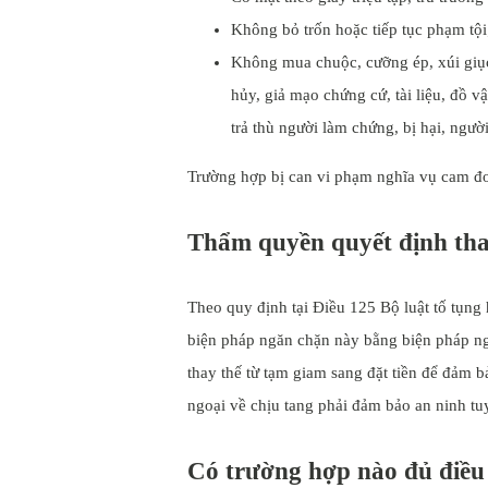
Không bỏ trốn hoặc tiếp tục phạm tội
Không mua chuộc, cưỡng ép, xúi giục n
hủy, giả mạo chứng cứ, tài liệu, đồ v
trả thù người làm chứng, bị hại, ngườ
Trường hợp bị can vi phạm nghĩa vụ cam đoan
Thẩm quyền quyết định thay
Theo quy định tại Điều 125 Bộ luật tố tụng 
biện pháp ngăn chặn này bằng biện pháp ng
thay thế từ tạm giam sang đặt tiền để đảm bả
ngoại về chịu tang phải đảm bảo an ninh tuy
Có trường hợp nào đủ điều