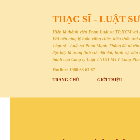
THẠC SĨ - LUẬT 
Hiện là thành viên Đoàn Luật sư TP.HCM với 
Với nền tảng lý luận vững chắc, kiến thức trả
Thạc sĩ - Luật sư Phan Mạnh Thăng đã tư vấn 
đặc biệt là trong lĩnh vực đất đai, hình sự, 
hành của Công ty Luật TNHH MTV Long Ph
Hotline: 1900.63.63.87
TRANG CHỦ
GIỚI THIỆU