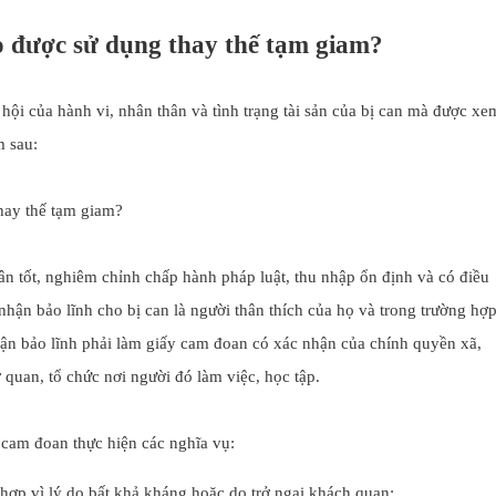
o được sử dụng thay thế tạm giam?
hội của hành vi, nhân thân và tình trạng tài sản của bị can mà được xe
m sau:
hay thế tạm giam?
 thân tốt, nghiêm chỉnh chấp hành pháp luật, thu nhập ổn định và có điều
 nhận bảo lĩnh cho bị can là người thân thích của họ và trong trường hợ
nhận bảo lĩnh phải làm giấy cam đoan có xác nhận của chính quyền xã,
ơ quan, tổ chức nơi người đó làm việc, học tập.
 cam đoan thực hiện các nghĩa vụ:
g hợp vì lý do bất khả kháng hoặc do trở ngại khách quan;