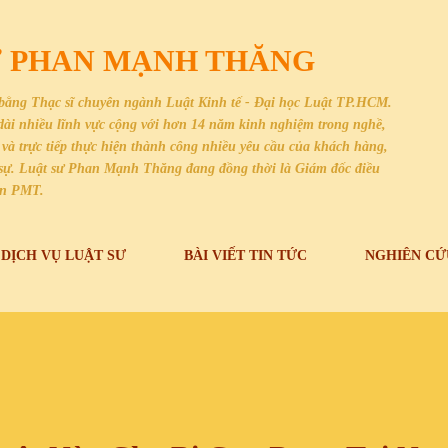
Chuyển đến nội dung chính
SƯ PHAN MẠNH THĂNG
bằng Thạc sĩ chuyên ngành Luật Kinh tế - Đại học Luật TP.HCM.
i dài nhiều lĩnh vực cộng với hơn 14 năm kinh nghiệm trong nghề,
và trực tiếp thực hiện thành công nhiều yêu cầu của khách hàng,
dân sự. Luật sư Phan Mạnh Thăng đang đồng thời là Giám đốc điều
an PMT.
DỊCH VỤ LUẬT SƯ
BÀI VIẾT TIN TỨC
NGHIÊN CỨ