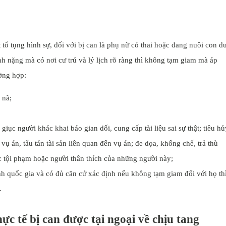
tố tụng hình sự, đối với bị can là phụ nữ có thai hoặc đang nuôi con d
ệnh nặng mà có nơi cư trú và lý lịch rõ ràng thì không tạm giam mà áp
ờng hợp:
 nã;
iục người khác khai báo gian dối, cung cấp tài liệu sai sự thật; tiêu hủ
 vụ án, tẩu tán tài sản liên quan đến vụ án; đe dọa, khống chế, trả thù
ác tội phạm hoặc người thân thích của những người này;
nh quốc gia và có đủ căn cứ xác định nếu không tạm giam đối với họ th
.
c tế bị can được tại ngoại về chịu tang