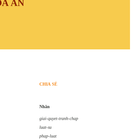
ÒA ÁN
CHIA SẺ
Nhãn
giai-quyet-tranh-chap
luat-su
phap-luat