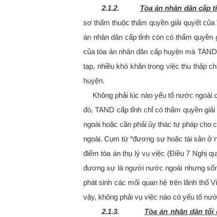
2.1.2.
Tòa án nhân dân cấp t
sơ thẩm thuộc thẩm quyền giải quyết của
án nhân dân cấp tỉnh còn có thẩm quyền
của tòa án nhân dân cấp huyện mà TAND cấp
tạp, nhiều khó khăn trong việc thu thập 
huyện.
Không phải lúc nào yếu tố nước ngoài 
đó, TAND cấp tỉnh chỉ có thẩm quyền giả
ngoài hoặc cần phải ủy thác tư pháp cho
ngoài. Cụm từ “đương sự hoặc tài sản ở n
điểm tòa án thụ lý vụ việc (Điều 7 Nghị 
đương sự là người nước ngoài nhưng sống 
phát sinh các mối quan hệ trên lãnh thổ V
vậy, không phải vụ việc nào có yếu tố nư
2.1.3.
Tòa án nhân dân tối 