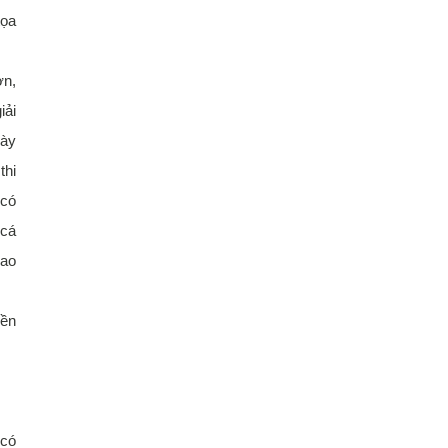
tọa
ơn,
iải
này
thi
 có
 cá
lao
yền
 có