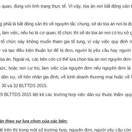
quan, đúng với tình trạng thực tế. Vì vậy, tòa án nơi bất động sản 
 phải là bất động sản thì về nguyên tắc chung, sẽ do tòa án nơi bị đ
 làm việc, nếu họ là cơ quan, tổ chức thì sẽ do tòa án nơi có trụ sở g
 tổ chức này không muốn tham gia tố tụng, vì vậy việc quy định 
và tạo điều kiện thuận lợi để bị đơn, người bị yêu cầu hay người 
 tòa án. Ngoài ra, các bên còn có thể lựa chọn tòa án nơi nguyên đơn
hức, hoặc nơi cư trú, làm việc của nguyên đơn nếu nguyên đơn là
ề dân sự, về hôn nhân gia đình, về kinh doanh thương mại hoặc về 
8, 30 và 32 BLTTDS 2015.
 39 BLTTDS 2015 liệt kê các trường hợp việc dân sự thuộc thẩm qu
án theo sự lựa chọn của các bên:
lệ trên thì trong một số trường hợp, nguyên đơn, người yêu cầu còn