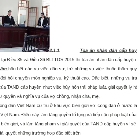
2.1.1.
Tòa án nhân dân cấp huy
 tại Điều 35 và Điều 36 BLTTDS 2015 thì tòa án nhân dân cấp huyện
thẩm
hầu hết các vụ việc dân sự, trừ những vụ việc thuộc thẩm qu
đòi hỏi chuyên môn nghiệp vụ, kỹ thuật cao. Đặc biệt, những vụ tr
a TAND cấp huyện như: việc hủy hôn trái pháp luật, giải quyết ly h
hư quyền và nghĩa vụ của vợ chồng, nhận cha, mẹ,
công dân Việt Nam cư trú ở khu vực biên giới với công dân ở nước l
 Việt Nam. Điều này làm tăng quyền tố tụng và tiếp cận pháp luật của
biên giới, và làm tăng phạm vi giải quyết của TAND cấp huyện vì sẽ
ải quyết những trường hợp đặc biệt trên.