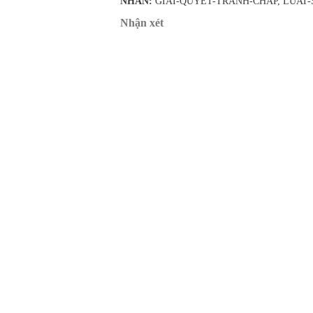
NHÃN:
GIAI-QUYET-TRANH-CHAP
LUAT-
Nhận xét