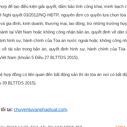
ợp để tạo điều kiện giải quyết, đảm bảo tính công khai, minh bạch 
 9 Nghị quyết 03/2012/NQ-HĐTP, nguyên đơn có quyền lựa chọn tòa
 và gia đình, kinh doanh, thương mại, lao động, trừ những trường hợp
hành tại Việt Nam
hoặc không công nhận bản án, quyết định về dân 
t định hình sự, hành chính của Tòa án nước ngoài hoặc không công n
h về tài sản trong bản án, quyết định hình sự, hành chính của Tòa
 Việt Nam
(khoản 5 Điều 27 BLTTDS 2015)
.
ệ hợp đồng có liên quan đến bất động sản thì do tòa án nơi có bất đ
iều 39 BLTTDS 2015).
ôi tại:
chuyentuvanphapluat.com
.