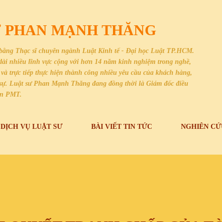
Chuyển đến nội dung chính
SƯ PHAN MẠNH THĂNG
bằng Thạc sĩ chuyên ngành Luật Kinh tế - Đại học Luật TP.HCM.
i dài nhiều lĩnh vực cộng với hơn 14 năm kinh nghiệm trong nghề,
và trực tiếp thực hiện thành công nhiều yêu cầu của khách hàng,
dân sự. Luật sư Phan Mạnh Thăng đang đồng thời là Giám đốc điều
an PMT.
DỊCH VỤ LUẬT SƯ
BÀI VIẾT TIN TỨC
NGHIÊN CỨ