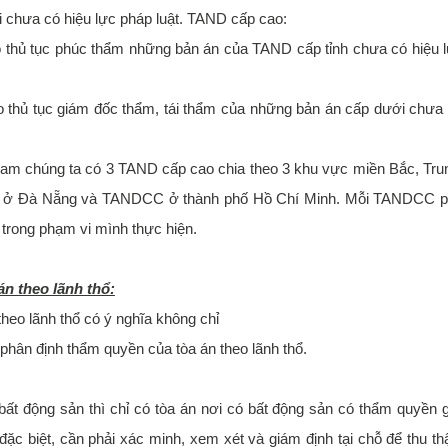
 chưa có hiệu lực pháp luật.
TAND cấp cao:
o thủ tục phúc thẩm những bản án của TAND cấp tỉnh chưa có hiệu 
o thủ tục giám đốc thẩm, tái thẩm của những bản án cấp dưới chưa
Nam chúng ta có 3 TAND cấp cao chia theo 3 khu vực miền Bắc, Tru
ở Đà Nẵng và TANDCC ở thành phố Hồ Chí Minh. Mỗi TANDCC 
 trong phạm vi mình thực hiện.
n theo lãnh thổ:
heo lãnh thổ có ý nghĩa không chỉ
phân định thẩm quyền của tòa án theo lãnh thổ.
bất động sản thì chỉ có tòa án nơi có bất động sản có thẩm quyền g
 đặc biệt, cần phải xác minh, xem xét và giám định tại chỗ để thu th