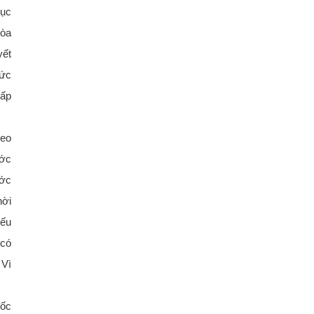
tục
tòa
yết
hức
cấp
heo
ước
ước
hời
nếu
 có
 Vì
đốc