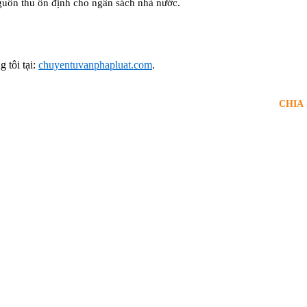
uồn thu ổn định cho ngân sách nhà nước.
 tôi tại:
chuyentuvanphapluat.com
.
CHIA 