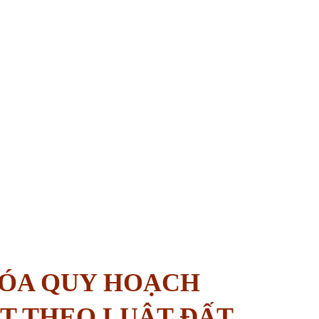
XÓA QUY HOẠCH
T THEO LUẬT ĐẤT