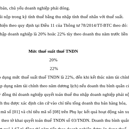
 bản, chủ yếu doanh nghiệp phải đóng.
 nộp trong kỳ tính thuế bằng thu nhập tính thuế nhân với thuế suất.
 hiện theo quy định tại Điều 11 của Thông tư 78/2014/TT-BTC theo đó:
 nhập doanh nghiệp là 20% hoăc 22% tùy theo doanh thu năm trước liền
Mức thuế suất thuế TNDN
20%
22%
p dụng mức thuế suất thuế TNDN là 22%, đến khi kết thúc năm tài chín
 áp dụng năm tài chính theo năm dương lịch) nếu doanh thu bình quân c
ỷ đồng thì doanh nghiệp quyết toán thuế thu nhập doanh nghiệp phải n
h thu được xác định căn cứ vào chỉ tiêu tổng doanh thu bán hàng hóa,
mã số [01] và chỉ tiêu mã số [08] trên Phụ lục kết quả hoạt động sản x
 theo tờ khai quyết toán thuế TNDN số 03/TNDN. Doanh thu bình quâ