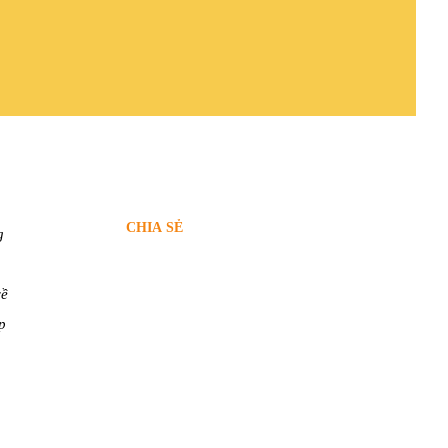
CHIA SẺ
g
về
p