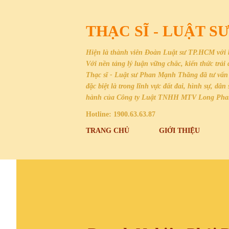
THẠC SĨ - LUẬT 
Hiện là thành viên Đoàn Luật sư TP.HCM với 
Với nền tảng lý luận vững chắc, kiến thức trả
Thạc sĩ - Luật sư Phan Mạnh Thăng đã tư vấn 
đặc biệt là trong lĩnh vực đất đai, hình sự, 
hành của Công ty Luật TNHH MTV Long Ph
Hotline: 1900.63.63.87
TRANG CHỦ
GIỚI THIỆU