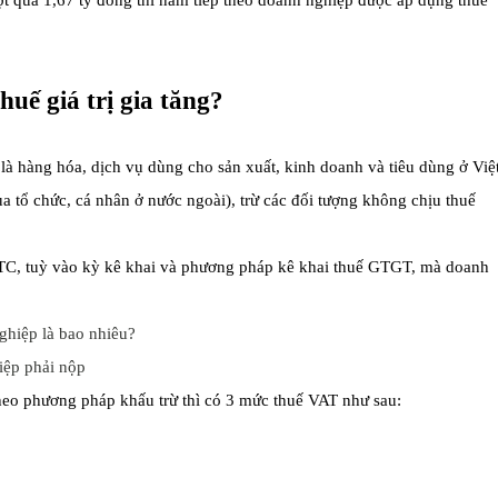
t quá 1,67 tỷ đồng thì năm tiếp theo doanh nghiệp được áp dụng thuế
uế giá trị gia tăng?
 là hàng hóa, dịch vụ dùng cho sản xuất, kinh doanh và tiêu dùng ở Việ
 tổ chức, cá nhân ở nước ngoài), trừ các đối tượng không chịu thuế
TC, tuỳ vào kỳ kê khai và phương pháp kê khai thuế GTGT, mà doanh
iệp phải nộp
eo phương pháp khấu trừ thì có 3 mức thuế VAT như sau: