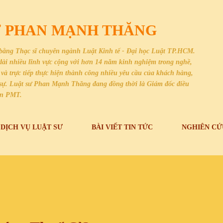
Chuyển đến nội dung chính
SƯ PHAN MẠNH THĂNG
bằng Thạc sĩ chuyên ngành Luật Kinh tế - Đại học Luật TP.HCM.
i dài nhiều lĩnh vực cộng với hơn 14 năm kinh nghiệm trong nghề,
và trực tiếp thực hiện thành công nhiều yêu cầu của khách hàng,
dân sự. Luật sư Phan Mạnh Thăng đang đồng thời là Giám đốc điều
an PMT.
DỊCH VỤ LUẬT SƯ
BÀI VIẾT TIN TỨC
NGHIÊN CỨ