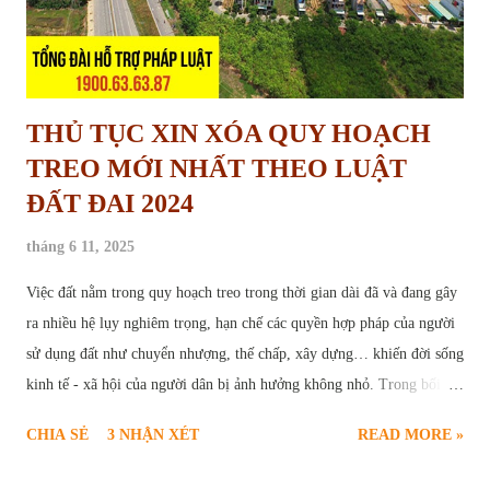
THỦ TỤC XIN XÓA QUY HOẠCH
TREO MỚI NHẤT THEO LUẬT
ĐẤT ĐAI 2024
tháng 6 11, 2025
Việc đất nằm trong quy hoạch treo trong thời gian dài đã và đang gây
ra nhiều hệ lụy nghiêm trọng, hạn chế các quyền hợp pháp của người
sử dụng đất như chuyển nhượng, thế chấp, xây dựng… khiến đời sống
kinh tế - xã hội của người dân bị ảnh hưởng không nhỏ. Trong bối
cảnh này, thủ tục yêu cầu xóa quy hoạch treo trở thành nhu cầu cấp
CHIA SẺ
3 NHẬN XÉT
READ MORE »
thiết và chính đáng của nhiều hộ gia đình, cá nhân. Để giúp người dân
hiểu rõ và thực hiện đúng trình tự pháp lý, bài viết sau sẽ cung cấp