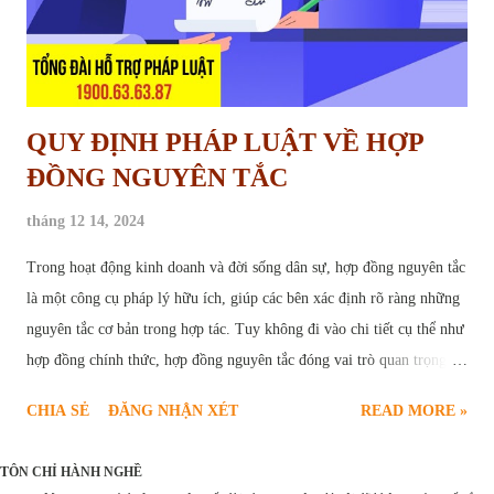
QUY ĐỊNH PHÁP LUẬT VỀ HỢP
ĐỒNG NGUYÊN TẮC
tháng 12 14, 2024
Trong hoạt động kinh doanh và đời sống dân sự, hợp đồng nguyên tắc
là một công cụ pháp lý hữu ích, giúp các bên xác định rõ ràng những
nguyên tắc cơ bản trong hợp tác. Tuy không đi vào chi tiết cụ thể như
hợp đồng chính thức, hợp đồng nguyên tắc đóng vai trò quan trọng,
tạo nền tảng vững chắc cho sự thành công của các giao dịch. Bài viết
CHIA SẺ
ĐĂNG NHẬN XÉT
READ MORE »
sau đây sẽ cung cấp chi tiết quy định pháp luật về hợp đồng nguyên
tắc , bao gồm các trường hợp ký kết hợp đồng nguyên tắc và một số
TÔN CHỈ HÀNH NGHỀ
mẫu hợp đồng nguyên tắc phổ biến hiện nay. Hợp đồng nguyên tắc