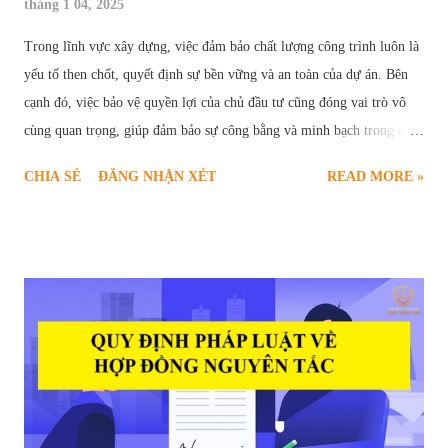
tháng 1 04, 2025
Trong lĩnh vực xây dựng, việc đảm bảo chất lượng công trình luôn là
yếu tố then chốt, quyết định sự bền vững và an toàn của dự án. Bên
cạnh đó, việc bảo vệ quyền lợi của chủ đầu tư cũng đóng vai trò vô
cùng quan trọng, giúp đảm bảo sự công bằng và minh bạch trong quá
trình hợp tác. Chính vì vậy, " giữ lại tiền bảo hành công trình " đã trở
CHIA SẺ
ĐĂNG NHẬN XÉT
READ MORE »
thành một điều khoản phổ biến, được quy định rõ ràng trong các hợp
đồng xây dựng. Vậy tiền bảo hành công trình là gì? Mục đích của việc
giữ lại tiền bảo hành là gì? Những quy định pháp lý nào liên quan đến
vấn đề này? Bài viết sau đây sẽ cung cấp cho bạn đọc cái nhìn chi tiết
và toàn diện về quy định giữ lại tiền bảo hành công trình xây dựng.
Khi nào được giữ tiền bảo hành nhà ở của nhà thầu Mục Đích Giữ Lại
Tiền Bảo Hành Công Trình Tiền bảo hành công trình, về bản chất, là
một phần giá trị hợp đồng xây dựng mà chủ đầu tư tạm thời giữ lại
sau khi công trình hoàn thành. Khoản tiền này đóng vai trò như một
"cam kết" từ phía nhà t...