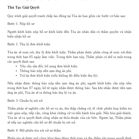
Thủ Tục Giải Quyết
Quy trình giải quyết tranh chấp lao động tại Tòa án bao gồm các bước cơ bản sau:
Bước 1: Nộp hồ sơ
Người khởi kiện nộp hồ sơ khởi kiện đến Tòa án nhân dân có thẩm quyền và nhận
biên nhận hồ sơ.
Bước 2: Thụ lý đơn khởi kiện
Tòa án sẽ xem xét, thụ lý đơn khởi kiện. Thẩm phán được phân công sẽ xem xét đơn
trong thời hạn 05 ngày làm việc. Trong thời hạn này, Thẩm phán có thể ra một trong
các quyết định sau:
Yêu cầu sửa đổi, bổ sung đơn khởi kiện.
Thông báo nộp tiền tạm ứng án phí.
Trả lại đơn khởi kiện (nếu không đủ điều kiện thụ lý).
Nếu nhận được thông báo nộp tiền tạm ứng án phí, người khởi kiện cần nộp tiền
trong thời hạn 07 ngày, kể từ ngày nhận được thông báo. Sau khi nhận được tiền tạm
ứng án phí, Tòa án sẽ ra thông báo thụ lý vụ án.
Bước 3: Chuẩn bị xét xử
Thẩm phán sẽ nghiên cứu hồ sơ vụ án, thu thập chứng cứ, tổ chức phiên họp kiểm tra
việc giao nộp, tiếp cận, công khai chứng cứ và tiến hành hòa giải. Nếu hòa giải thành,
Tòa án sẽ ra quyết định công nhận sự thỏa thuận của các bên. Ngược lại, Thẩm phán
sẽ tiếp tục nghiên cứu hồ sơ để chuẩn bị xét xử.
Bước 4: Mở phiên tòa xét xử sơ thẩm
Phiên tòa sẽ được mở công khai theo đúng thời gian và địa điểm ghi trong quyết định