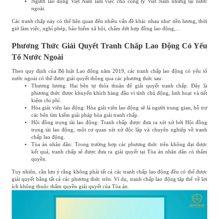
Người lao động Việt Nam làm việc cho công ty Việt Nam nhưng tại nước
ngoài.
Các tranh chấp này có thể liên quan đến nhiều vấn đề khác nhau như: tiền lương, thời
giờ làm việc, nghỉ phép, bảo hiểm xã hội, chấm dứt hợp đồng lao động,...
Phương Thức Giải Quyết Tranh Chấp Lao Động Có Yếu
Tố Nước Ngoài
Theo quy định của Bộ luật Lao động năm 2019, các tranh chấp lao động có yếu tố
nước ngoài có thể được giải quyết thông qua các phương thức sau:
Thương lượng: Hai bên tự thỏa thuận để giải quyết tranh chấp. Đây là
phương thức được khuyến khích hàng đầu vì tính chủ động, linh hoạt và tiết
kiệm chi phí.
Hòa giải viên lao động: Hòa giải viên lao động sẽ là người trung gian, hỗ trợ
các bên tìm kiếm giải pháp hòa giải tranh chấp.
Hội đồng trọng tài lao động: Tranh chấp được đưa ra xét xử bởi Hội đồng
trọng tài lao động, một cơ quan xét xử độc lập và chuyên nghiệp về tranh
chấp lao động.
Tòa án nhân dân: Trong trường hợp các phương thức trên không đạt được
kết quả, tranh chấp sẽ được đưa ra giải quyết tại Tòa án nhân dân có thẩm
quyền.
Tuy nhiên, cần lưu ý rằng không phải tất cả các tranh chấp lao động đều có thể được
giải quyết bằng tất cả các phương thức trên. Ví dụ, tranh chấp lao động tập thể về lợi
ích không thuộc thẩm quyền giải quyết của Tòa án.