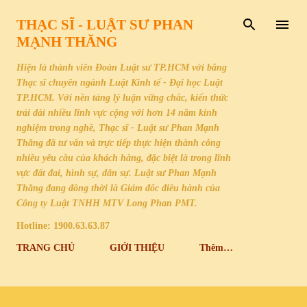
Chuyển đến nội dung chính
THẠC SĨ - LUẬT SƯ PHAN
MẠNH THĂNG
Hiện là thành viên Đoàn Luật sư TP.HCM với bằng
Thạc sĩ chuyên ngành Luật Kinh tế - Đại học Luật
TP.HCM. Với nền tảng lý luận vững chắc, kiến thức
trải dài nhiều lĩnh vực cộng với hơn 14 năm kinh
nghiệm trong nghề, Thạc sĩ - Luật sư Phan Mạnh
Thăng đã tư vấn và trực tiếp thực hiện thành công
nhiều yêu cầu của khách hàng, đặc biệt là trong lĩnh
vực đất đai, hình sự, dân sự. Luật sư Phan Mạnh
Thăng đang đồng thời là Giám đốc điều hành của
Công ty Luật TNHH MTV Long Phan PMT.
Hotline: 1900.63.63.87
TRANG CHỦ
GIỚI THIỆU
Thêm…