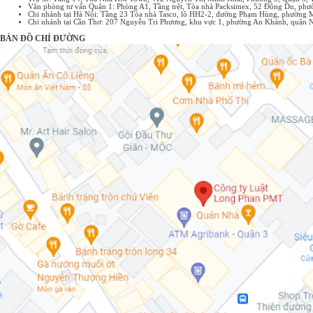
Văn phòng tư vấn Quận 1: Phòng A1, Tầng trệt, Tòa nhà Packsimex, 52 Đông Du, p
Chi nhánh tại Hà Nội: Tầng 23 Tòa nhà Tasco, lô HH2-2, đường Phạm Hùng, phường 
Chi nhánh tại Cần Thơ: 207 Nguyễn Tri Phương, khu vực 1, phường An Khánh, quận 
BẢN ĐỒ CHỈ ĐƯỜNG