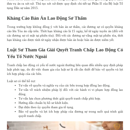
đưa vụ án ra xét xử. Thủ tục xét xử được quy định chi tiết tại Phần II của Bộ luật Tố
tụng Dân sự năm 2015.
Kháng Cáo Bản Án Lao Động Sơ Thẩm
Trong trường hợp không đồng ý với bản án sơ thẩm, các đương sự có quyền kháng
cáo lên Tòa án cấp trên. Thời hạn kháng cáo là 15 ngày, kể từ ngày tuyên án (đối với
các đương sự có mặt tại phiên tòa). Đối với các đương sự vắng mặt tại phiên tòa, thời
hạn kháng cáo được tính từ ngày nhận được bản án hoặc bản án được niêm yết.
Luật Sư Tham Gia Giải Quyết Tranh Chấp Lao Động Có
Yếu Tố Nước Ngoài
Tranh chấp lao động có yếu tố nước ngoài thường liên quan đến nhiều quy định pháp
luật phức tạp, do đó việc tham gia của luật sư là rất cần thiết để bảo vệ quyền và lợi
ích hợp pháp của các bên.
Luật sư có thể hỗ trợ:
Tư vấn về quyền và nghĩa vụ của các bên trong hợp đồng lao động.
Tư vấn về trách nhiệm pháp lý đối với các hành vi vi phạm hợp đồng lao
động.
Tư vấn lựa chọn phương thức giải quyết tranh chấp phù hợp.
Hướng dẫn chuẩn bị hồ sơ khởi kiện.
Đại diện theo ủy quyền tham gia tố tụng.
Bảo vệ quyền và lợi ích hợp pháp của đương sự trong suốt quá trình giải
quyết tranh chấp.