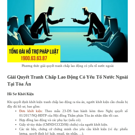
Phương thức giải quyết tranh chấp lao động có yếu tố nước ngoài
Giải Quyết Tranh Chấp Lao Động Có Yếu Tố Nước Ngoài
Tại Tòa Án
Hồ Sơ Khởi Kiện
Khi quyết định khởi kiện tranh chấp lao động ra tòa án, người khởi kiện cần chuẩn bị
đầy đủ hồ sơ, bao gồm:
Đơn khởi kiện
: Theo mẫu 23-DS ban hành kèm theo Nghị quyết số
01/2017/NQ-HĐTP của Hội đồng Thẩm phán Tòa án nhân dân tối cao.
Hợp đồng lao động và các phụ lục (nếu có).
Giấy tờ tùy thân (CMND/CCCD/Hộ chiếu) của người khởi kiện.
Các tài liệu, chứng cứ chứng minh cho yêu cầu khởi kiện (ví dụ: phiếu
lương, quyết định kỷ luật, email, tin nhắn, ...).