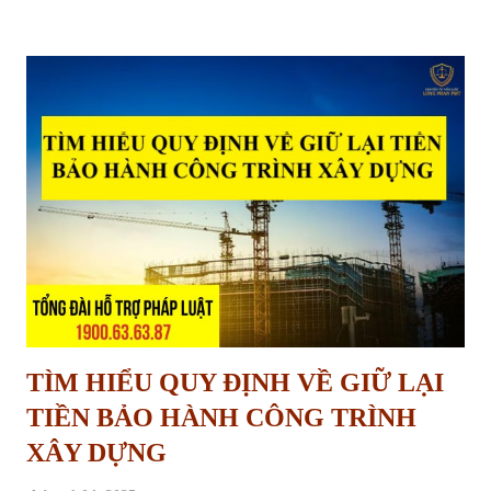
thông tin toàn diện về căn cứ pháp luật, điều kiện, quy trình, hồ sơ và
các vấn đề liên quan đến thủ tục xóa quy hoạch treo theo quy định
mới nhất tại Luật Đất đai năm 2024. Thủ tục yêu cầu xóa quy hoạch
treo Quy hoạch treo là gì và hậu quả của việc “treo” lâu dài Quy
hoạch treo là hiện tượng một khu vực đất đã được xác định trong kế
hoạch sử dụng đất, dự kiến thực hiện dự án nhưng trong nhiều năm
không được triển khai trên thực tế, dẫn đến việc đất rơi vào tình trạng
“chờ đợi”, không được sử dụng đúng mục...
TÌM HIỂU QUY ĐỊNH VỀ GIỮ LẠI
TIỀN BẢO HÀNH CÔNG TRÌNH
XÂY DỰNG