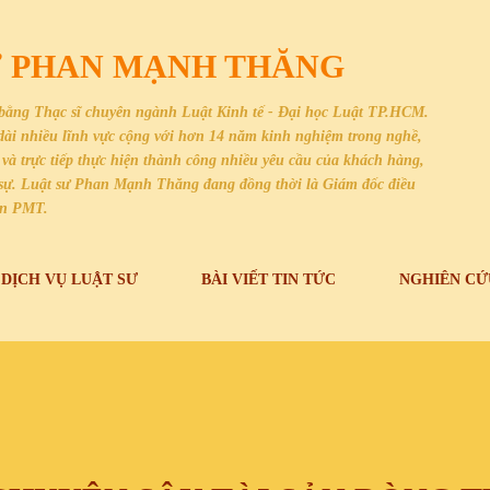
Chuyển đến nội dung chính
SƯ PHAN MẠNH THĂNG
bằng Thạc sĩ chuyên ngành Luật Kinh tế - Đại học Luật TP.HCM.
i dài nhiều lĩnh vực cộng với hơn 14 năm kinh nghiệm trong nghề,
và trực tiếp thực hiện thành công nhiều yêu cầu của khách hàng,
dân sự. Luật sư Phan Mạnh Thăng đang đồng thời là Giám đốc điều
an PMT.
DỊCH VỤ LUẬT SƯ
BÀI VIẾT TIN TỨC
NGHIÊN CỨ