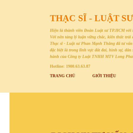
THẠC SĨ - LUẬT 
Hiện là thành viên Đoàn Luật sư TP.HCM với 
Với nền tảng lý luận vững chắc, kiến thức trả
Thạc sĩ - Luật sư Phan Mạnh Thăng đã tư vấn 
đặc biệt là trong lĩnh vực đất đai, hình sự, 
hành của Công ty Luật TNHH MTV Long Ph
Hotline: 1900.63.63.87
TRANG CHỦ
GIỚI THIỆU