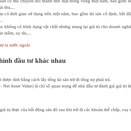
 sản có thể chuyển đổi thành tiền mặt trong vòng một năm, bao gồm ti
 thu,...
ản có thời gian sử dụng trên một năm, bao gồm tài sản cố định, bất đ
..
ản không có hình dạng vật chất nhưng mang lại giá trị cho doanh nghi
n mềm, uy tín,...
tư ra nước ngoài
i hình đầu tư khác nhau
 được tính bằng cách lấy tổng tài sản trừ đi tổng nợ phải trả.
 Net Asset Value) là chỉ số quan trọng để nhà đầu tư đánh giá giá trị t
giá trị thực của bất động sản đó sau khi trừ đi các khoản thế chấp, vay 