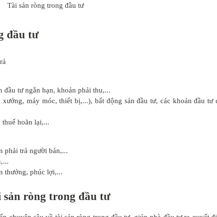
Tài sản ròng trong đầu tư
g đầu tư
rả
 đầu tư ngắn hạn, khoản phải thu,...
 xưởng, máy móc, thiết bị,...), bất động sản đầu tư, các khoản đầu tư 
 thuế hoãn lại,...
phải trả người bán,...
...
 thưởng, phúc lợi,...
i sản ròng trong đầu tư
 chuyên sâu về tài sản ròng trong đầu tư, giúp nhà đầu tư ra quyết đ