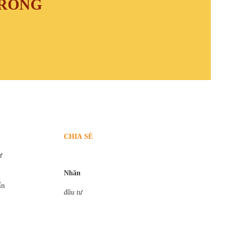
TRONG
CHIA SẺ
ư
Nhãn
ấn
đầu tư