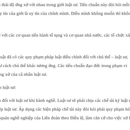
thái độ ứng xử với nhau trong giới luật sư. Tiêu chuẩn này đòi hỏi mỗi
uy tín của giới là uy tín của chính mình. Điều mình không muốn thì khô
 với các cơ quan tiến hành tố tụng và cơ quan nhà nước, các tổ chức xã
uật đã có các quy phạm pháp luật điều chỉnh đối với chủ thể – luật sư,
tư cách chủ thể khác tương ứng. Các tiêu chuẩn đạo đức trong phạm vi
ng xử của cá nhân luật sư.
 luật sư:
ối với luật sư khi hành nghề. Luật sư sẽ phải chịu các chế tài kỷ luật 
p luật sư. Áp dụng các biện pháp chế tài này đòi hỏi phải quy phạm h
ự quản nghề nghiệp của Liên đoàn theo Điều lệ, làm căn cứ cho việc xử 