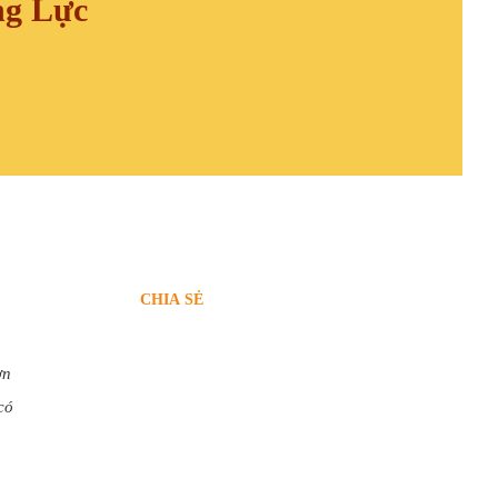
ng Lực
CHIA SẺ
ơn
có