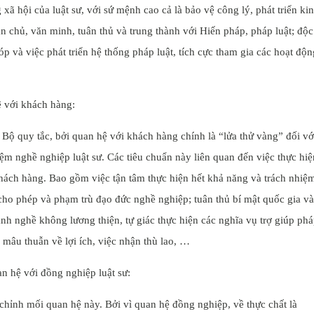
xã hội của luật sư, với sứ mệnh cao cả là bảo vệ công lý, phát triển ki
n chủ, văn minh, tuân thủ và trung thành với Hiến pháp, pháp luật; độc
óp và việc phát triển hệ thống pháp luật, tích cực tham gia các hoạt độn
ệ với khách hàng:
 Bộ quy tắc, bởi quan hệ với khách hàng chính là “lửa thử vàng” đối vớ
hiệm nghề nghiệp luật sư. Các tiêu chuẩn này liên quan đến việc thực hiệ
khách hàng. Bao gồm việc tận tâm thực hiện hết khả năng và trách nhiệ
ho phép và phạm trù đạo đức nghề nghiệp; tuân thủ bí mật quốc gia và
h nghề không lương thiện, tự giác thực hiện các nghĩa vụ trợ giúp ph
 mâu thuẫn về lợi ích, việc nhận thù lao, …
n hệ với đồng nghiệp luật sư:
u chỉnh mối quan hệ này. Bởi vì quan hệ đồng nghiệp, về thực chất là