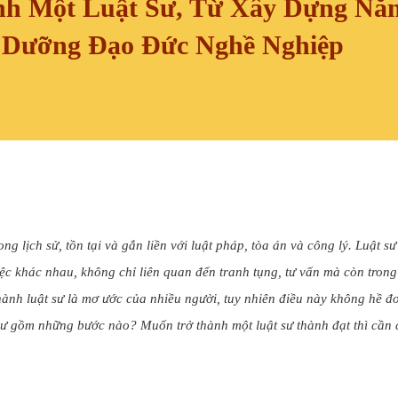
nh Một Luật Sư, Từ Xây Dựng Nă
 Dưỡng Đạo Đức Nghề Nghiệp
ng lịch sử, tồn tại và gắn liền với luật pháp, tòa án và công lý. Luật sư
ệc khác nhau, không chỉ liên quan đến tranh tụng, tư vấn mà còn trong
thành luật sư là mơ ước của nhiều người, tuy nhiên điều này không hề đ
 sư gồm những bước nào? Muốn trở thành một luật sư thành đạt thì cần 