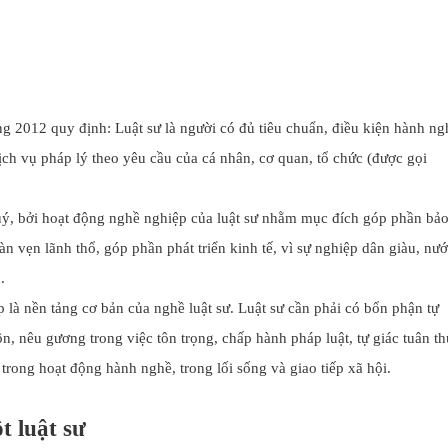
ng 2012 quy định: Luật sư là người có đủ tiêu chuẩn, điều kiện hành ng
ịch vụ pháp lý theo yêu cầu của cá nhân, cơ quan, tổ chức (được gọi
uý, bởi hoạt động nghề nghiệp của luật sư nhằm mục đích góp phần bả
àn vẹn lãnh thổ, góp phần phát triển kinh tế, vì sự nghiệp dân giàu, nư
.
là nền tảng cơ bản của nghề luật sư. Luật sư cần phải có bổn phận tự
, nêu gương trong việc tôn trọng, chấp hành pháp luật, tự giác tuân th
rong hoạt động hành nghề, trong lối sống và giao tiếp xã hội.
t luật sư