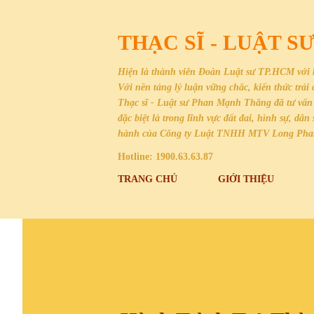
THẠC SĨ - LUẬT 
Hiện là thành viên Đoàn Luật sư TP.HCM với 
Với nền tảng lý luận vững chắc, kiến thức trả
Thạc sĩ - Luật sư Phan Mạnh Thăng đã tư vấn 
đặc biệt là trong lĩnh vực đất đai, hình sự, 
hành của Công ty Luật TNHH MTV Long Ph
Hotline: 1900.63.63.87
TRANG CHỦ
GIỚI THIỆU