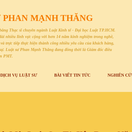
Chuyển đến nội dung chính
SƯ PHAN MẠNH THĂNG
bằng Thạc sĩ chuyên ngành Luật Kinh tế - Đại học Luật TP.HCM.
i dài nhiều lĩnh vực cộng với hơn 14 năm kinh nghiệm trong nghề,
và trực tiếp thực hiện thành công nhiều yêu cầu của khách hàng,
dân sự. Luật sư Phan Mạnh Thăng đang đồng thời là Giám đốc điều
an PMT.
DỊCH VỤ LUẬT SƯ
BÀI VIẾT TIN TỨC
NGHIÊN CỨ