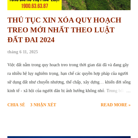
THỦ TỤC XIN XÓA QUY HOẠCH
TREO MỚI NHẤT THEO LUẬT
ĐẤT ĐAI 2024
tháng 6 11, 2025
Việc đất nằm trong quy hoạch treo trong thời gian dài đã và đang gây
ra nhiều hệ lụy nghiêm trọng, hạn chế các quyền hợp pháp của người
sử dụng đất như chuyển nhượng, thế chấp, xây dựng… khiến đời sống
kinh tế - xã hội của người dân bị ảnh hưởng không nhỏ. Trong bối
cảnh này, thủ tục yêu cầu xóa quy hoạch treo trở thành nhu cầu cấp
CHIA SẺ
3 NHẬN XÉT
READ MORE »
thiết và chính đáng của nhiều hộ gia đình, cá nhân. Để giúp người dân
hiểu rõ và thực hiện đúng trình tự pháp lý, bài viết sau sẽ cung cấp
thông tin toàn diện về căn cứ pháp luật, điều kiện, quy trình, hồ sơ và
các vấn đề liên quan đến thủ tục xóa quy hoạch treo theo quy định