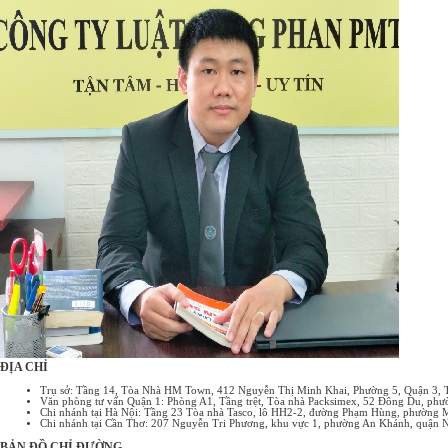
tắc chung nhất của một giao dịch. Có thể hiểu hợp đồng nguyên tắc
như một bản "ghi nhớ" hoặc "cam kết" về ý định hợp tác, tạo tiền đề
cho việc đàm phán và ký kết hợp đồng chính thức sau này. Đặc điểm
của hợp đồng nguyên tắc: Tính chất định hướng: Xác định khuôn khổ
chung, những điểm cốt lõi của giao ...
ĐỊA CHỈ
Trụ sở: Tầng 14, Tòa Nhà HM Town, 412 Nguyễn Thị Minh Khai, Phường 5, Quận 3,
Văn phòng tư vấn Quận 1: Phòng A1, Tầng trệt, Tòa nhà Packsimex, 52 Đông Du, p
Chi nhánh tại Hà Nội: Tầng 23 Tòa nhà Tasco, lô HH2-2, đường Phạm Hùng, phường 
Chi nhánh tại Cần Thơ: 207 Nguyễn Tri Phương, khu vực 1, phường An Khánh, quận 
BẢN ĐỒ CHỈ ĐƯỜNG