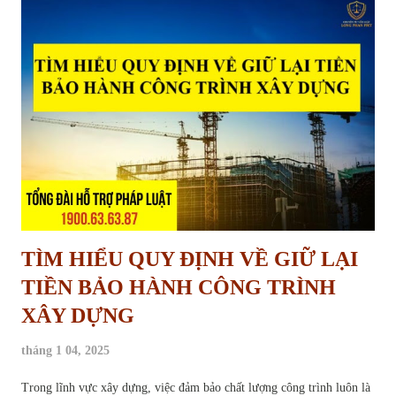
mới nhất tại Luật Đất đai năm 2024. Thủ tục yêu cầu xóa quy hoạch
treo Quy hoạch treo là gì và hậu quả của việc “treo” lâu dài Quy
hoạch treo là hiện tượng một khu vực đất đã được xác định trong kế
hoạch sử dụng đất, dự kiến thực hiện dự án nhưng trong nhiều năm
không được triển khai trên thực tế, dẫn đến việc đất rơi vào tình trạng
“chờ đợi”, không được sử dụng đúng mục...
TÌM HIỂU QUY ĐỊNH VỀ GIỮ LẠI
TIỀN BẢO HÀNH CÔNG TRÌNH
XÂY DỰNG
tháng 1 04, 2025
Trong lĩnh vực xây dựng, việc đảm bảo chất lượng công trình luôn là