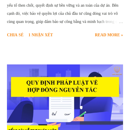
yếu tố then chốt, quyết định sự bền vững và an toàn của dự án. Bên
cạnh đó, việc bảo vệ quyền lợi của chủ đầu tư cũng đóng vai trò vô
cùng quan trọng, giúp đảm bảo sự công bằng và minh bạch trong quá
trình hợp tác. Chính vì vậy, " giữ lại tiền bảo hành công trình " đã trở
CHIA SẺ
1 NHẬN XÉT
READ MORE »
thành một điều khoản phổ biến, được quy định rõ ràng trong các hợp
đồng xây dựng. Vậy tiền bảo hành công trình là gì? Mục đích của việc
giữ lại tiền bảo hành là gì? Những quy định pháp lý nào liên quan đến
vấn đề này? Bài viết sau đây sẽ cung cấp cho bạn đọc cái nhìn chi tiết
và toàn diện về quy định giữ lại tiền bảo hành công trình xây dựng.
Khi nào được giữ tiền bảo hành nhà ở của nhà thầu Mục Đích Giữ Lại
Tiền Bảo Hành Công Trình Tiền bảo hành công trình, về bản chất, là
một phần giá trị hợp đồng xây dựng mà chủ đầu tư tạm thời giữ lại
sau khi công trình hoàn thành. Khoản tiền này đóng vai trò như một
"cam kết" từ phía nhà t...