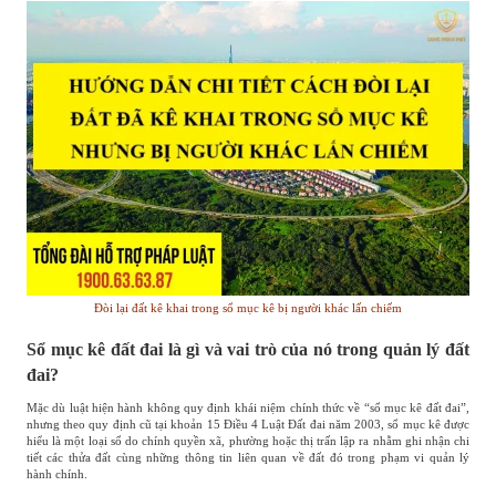
Đòi lại đất kê khai trong sổ mục kê bị người khác lấn chiếm
Sổ mục kê đất đai là gì và vai trò của nó trong quản lý đất
đai?
Mặc dù luật hiện hành không quy định khái niệm chính thức về “sổ mục kê đất đai”,
nhưng theo quy định cũ tại khoản 15 Điều 4 Luật Đất đai năm 2003, sổ mục kê được
hiểu là một loại sổ do chính quyền xã, phường hoặc thị trấn lập ra nhằm ghi nhận chi
tiết các thửa đất cùng những thông tin liên quan về đất đó trong phạm vi quản lý
hành chính.