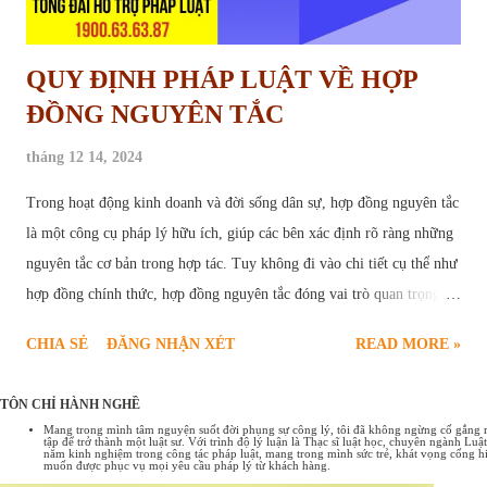
QUY ĐỊNH PHÁP LUẬT VỀ HỢP
ĐỒNG NGUYÊN TẮC
tháng 12 14, 2024
Trong hoạt động kinh doanh và đời sống dân sự, hợp đồng nguyên tắc
là một công cụ pháp lý hữu ích, giúp các bên xác định rõ ràng những
nguyên tắc cơ bản trong hợp tác. Tuy không đi vào chi tiết cụ thể như
hợp đồng chính thức, hợp đồng nguyên tắc đóng vai trò quan trọng,
tạo nền tảng vững chắc cho sự thành công của các giao dịch. Bài viết
CHIA SẺ
ĐĂNG NHẬN XÉT
READ MORE »
sau đây sẽ cung cấp chi tiết quy định pháp luật về hợp đồng nguyên
tắc , bao gồm các trường hợp ký kết hợp đồng nguyên tắc và một số
TÔN CHỈ HÀNH NGHỀ
mẫu hợp đồng nguyên tắc phổ biến hiện nay. Hợp đồng nguyên tắc
Mang trong mình tâm nguyện suốt đời phụng sự công lý, tôi đã không ngừng cố gắng rèn
tập để trở thành một luật sư. Với trình độ lý luận là Thạc sĩ luật học, chuyên ngành L
Tổng quan về hợp đồng nguyên tắc Hợp đồng nguyên tắc là sự thỏa
năm kinh nghiệm trong công tác pháp luật, mang trong mình sức trẻ, khát vọng cống hi
muốn được phục vụ mọi yêu cầu pháp lý từ khách hàng.
thuận sơ bộ giữa các bên về những nội dung cơ bản, những nguyên