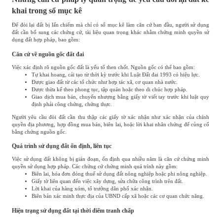
khai trong sổ mục kê
Để đòi lại đất bị lấn chiếm mà chỉ có sổ mục kê làm căn cứ ban đầu, người sử dụng
đất cần bổ sung các chứng cứ, tài liệu quan trọng khác nhằm chứng minh quyền sử
dụng đất hợp pháp, bao gồm:
Căn cứ về nguồn gốc đất đai
Việc xác định rõ nguồn gốc đất là yếu tố then chốt. Nguồn gốc có thể bao gồm:
Tự khai hoang, cải tạo từ thời kỳ trước khi Luật Đất đai 1993 có hiệu lực.
Được giao đất từ các tổ chức như hợp tác xã, cơ quan nhà nước.
Được thừa kế theo phong tục, tập quán hoặc theo di chúc hợp pháp.
Giao dịch mua bán, chuyển nhượng bằng giấy tờ viết tay trước khi luật quy
định phải công chứng, chứng thực.
Người yêu cầu đòi đất cần thu thập các giấy tờ xác nhận như xác nhận của chính
quyền địa phương, hợp đồng mua bán, biên lai, hoặc lời khai nhân chứng để củng cố
bằng chứng nguồn gốc.
Quá trình sử dụng đất ổn định, liên tục
Việc sử dụng đất không bị gián đoạn, ổn định qua nhiều năm là căn cứ chứng minh
quyền sử dụng hợp pháp. Các chứng cứ chứng minh quá trình này gồm:
Biên lai, hóa đơn đóng thuế sử dụng đất nông nghiệp hoặc phi nông nghiệp.
Giấy tờ liên quan đến việc xây dựng, sửa chữa công trình trên đất.
Lời khai của hàng xóm, tổ trưởng dân phố xác nhận.
Biên bản xác minh thực địa của UBND cấp xã hoặc các cơ quan chức năng.
Hiện trạng sử dụng đất tại thời điểm tranh chấp