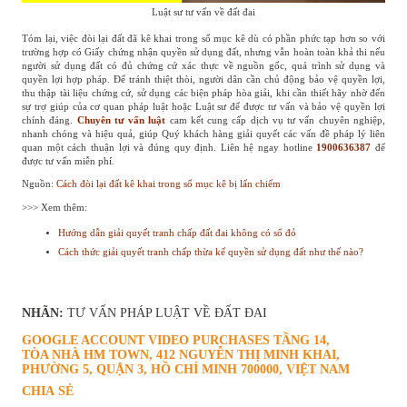
Luật sư tư vấn về đất đai
Tóm lại, việc đòi lại đất đã kê khai trong sổ mục kê dù có phần phức tạp hơn so với
trường hợp có Giấy chứng nhận quyền sử dụng đất, nhưng vẫn hoàn toàn khả thi nếu
người sử dụng đất có đủ chứng cứ xác thực về nguồn gốc, quá trình sử dụng và
quyền lợi hợp pháp. Để tránh thiệt thòi, người dân cần chủ động bảo vệ quyền lợi,
thu thập tài liệu chứng cứ, sử dụng các biện pháp hòa giải, khi cần thiết hãy nhờ đến
sự trợ giúp của cơ quan pháp luật hoặc Luật sư để được tư vấn và bảo vệ quyền lợi
chính đáng.
Chuyên tư vấn luật
cam kết cung cấp dịch vụ tư vấn chuyên nghiệp,
nhanh chóng và hiệu quả, giúp Quý khách hàng giải quyết các vấn đề pháp lý liên
quan một cách thuận lợi và đúng quy định. Liên hệ ngay hotline
1900636387
để
được tư vấn miễn phí.
Nguồn:
Cách đòi lại đất kê khai trong sổ mục kê bị lấn chiếm
>>> Xem thêm:
Hướng dẫn giải quyết tranh chấp đất đai không có sổ đỏ
Cách thức giải quyết tranh chấp thừa kế quyền sử dụng đất như thế nào?
NHÃN:
TƯ VẤN PHÁP LUẬT VỀ ĐẤT ĐAI
GOOGLE ACCOUNT VIDEO PURCHASES
TẦNG 14,
TÒA NHÀ HM TOWN, 412 NGUYỄN THỊ MINH KHAI,
PHƯỜNG 5, QUẬN 3, HỒ CHÍ MINH 700000, VIỆT NAM
CHIA SẺ