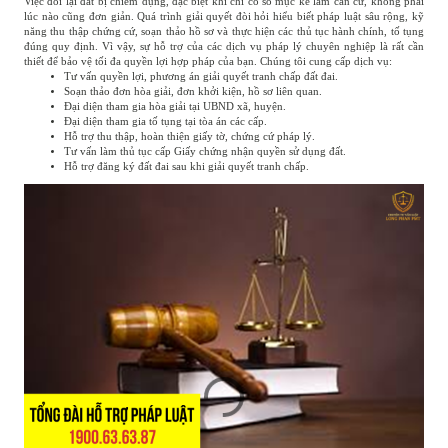
Việc đòi lại đất bị chiếm dụng, đặc biệt khi chỉ có sổ mục kê làm căn cứ, không phải
lúc nào cũng đơn giản. Quá trình giải quyết đòi hỏi hiểu biết pháp luật sâu rộng, kỹ
năng thu thập chứng cứ, soạn thảo hồ sơ và thực hiện các thủ tục hành chính, tố tụng
đúng quy định. Vì vậy, sự hỗ trợ của các dịch vụ pháp lý chuyên nghiệp là rất cần
thiết để bảo vệ tối đa quyền lợi hợp pháp của bạn. Chúng tôi cung cấp dịch vụ:
Tư vấn quyền lợi, phương án giải quyết tranh chấp đất đai.
Soạn thảo đơn hòa giải, đơn khởi kiện, hồ sơ liên quan.
Đại diện tham gia hòa giải tại UBND xã, huyện.
Đại diện tham gia tố tụng tại tòa án các cấp.
Hỗ trợ thu thập, hoàn thiện giấy tờ, chứng cứ pháp lý.
Tư vấn làm thủ tục cấp Giấy chứng nhận quyền sử dụng đất.
Hỗ trợ đăng ký đất đai sau khi giải quyết tranh chấp.