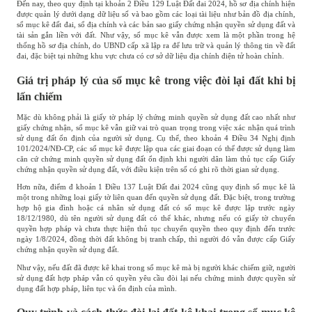
Đến nay, theo quy định tại khoản 2 Điều 129 Luật Đất đai 2024, hồ sơ địa chính hiện
được quản lý dưới dạng dữ liệu số và bao gồm các loại tài liệu như bản đồ địa chính,
sổ mục kê đất đai, sổ địa chính và các bản sao giấy chứng nhận quyền sử dụng đất và
tài sản gắn liền với đất. Như vậy, sổ mục kê vẫn được xem là một phần trong hệ
thống hồ sơ địa chính, do UBND cấp xã lập ra để lưu trữ và quản lý thông tin về đất
đai, đặc biệt tại những khu vực chưa có cơ sở dữ liệu địa chính điện tử hoàn chỉnh.
Giá trị pháp lý của sổ mục kê trong việc đòi lại đất khi bị
lấn chiếm
Mặc dù không phải là giấy tờ pháp lý chứng minh quyền sử dụng đất cao nhất như
giấy chứng nhận, sổ mục kê vẫn giữ vai trò quan trọng trong việc xác nhận quá trình
sử dụng đất ổn định của người sử dụng. Cụ thể, theo khoản 4 Điều 34 Nghị định
101/2024/NĐ-CP, các sổ mục kê được lập qua các giai đoạn có thể được sử dụng làm
căn cứ chứng minh quyền sử dụng đất ổn định khi người dân làm thủ tục cấp Giấy
chứng nhận quyền sử dụng đất, với điều kiện trên sổ có ghi rõ thời gian sử dụng.
Hơn nữa, điểm đ khoản 1 Điều 137 Luật Đất đai 2024 cũng quy định sổ mục kê là
một trong những loại giấy tờ liên quan đến quyền sử dụng đất. Đặc biệt, trong trường
hợp hộ gia đình hoặc cá nhân sử dụng đất có sổ mục kê được lập trước ngày
18/12/1980, dù tên người sử dụng đất có thể khác, nhưng nếu có giấy tờ chuyển
quyền hợp pháp và chưa thực hiện thủ tục chuyển quyền theo quy định đến trước
ngày 1/8/2024, đồng thời đất không bị tranh chấp, thì người đó vẫn được cấp Giấy
chứng nhận quyền sử dụng đất.
Như vậy, nếu đất đã được kê khai trong sổ mục kê mà bị người khác chiếm giữ, người
sử dụng đất hợp pháp vẫn có quyền yêu cầu đòi lại nếu chứng minh được quyền sử
dụng đất hợp pháp, liên tục và ổn định của mình.