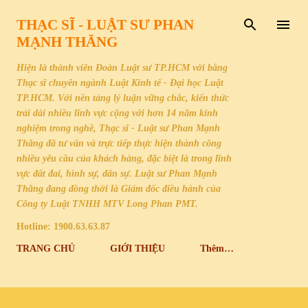
Chuyển đến nội dung chính
THẠC SĨ - LUẬT SƯ PHAN
MẠNH THĂNG
Hiện là thành viên Đoàn Luật sư TP.HCM với bằng
Thạc sĩ chuyên ngành Luật Kinh tế - Đại học Luật
TP.HCM. Với nền tảng lý luận vững chắc, kiến thức
trải dài nhiều lĩnh vực cộng với hơn 14 năm kinh
nghiệm trong nghề, Thạc sĩ - Luật sư Phan Mạnh
Thăng đã tư vấn và trực tiếp thực hiện thành công
nhiều yêu cầu của khách hàng, đặc biệt là trong lĩnh
vực đất đai, hình sự, dân sự. Luật sư Phan Mạnh
Thăng đang đồng thời là Giám đốc điều hành của
Công ty Luật TNHH MTV Long Phan PMT.
Hotline: 1900.63.63.87
TRANG CHỦ
GIỚI THIỆU
Thêm…