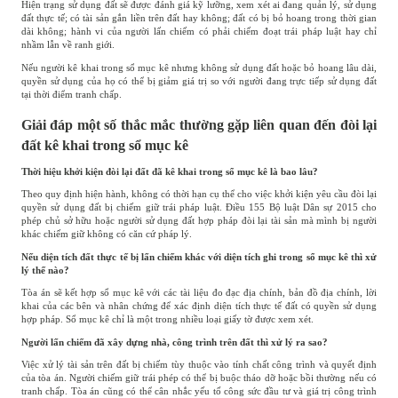
Hiện trạng sử dụng đất sẽ được đánh giá kỹ lưỡng, xem xét ai đang quản lý, sử dụng
đất thực tế; có tài sản gắn liền trên đất hay không; đất có bị bỏ hoang trong thời gian
dài không; hành vi của người lấn chiếm có phải chiếm đoạt trái pháp luật hay chỉ
nhầm lẫn về ranh giới.
Nếu người kê khai trong sổ mục kê nhưng không sử dụng đất hoặc bỏ hoang lâu dài,
quyền sử dụng của họ có thể bị giảm giá trị so với người đang trực tiếp sử dụng đất
tại thời điểm tranh chấp.
Giải đáp một số thắc mắc thường gặp liên quan đến đòi lại
đất kê khai trong sổ mục kê
Thời hiệu khởi kiện đòi lại đất đã kê khai trong sổ mục kê là bao lâu?
Theo quy định hiện hành, không có thời hạn cụ thể cho việc khởi kiện yêu cầu đòi lại
quyền sử dụng đất bị chiếm giữ trái pháp luật. Điều 155 Bộ luật Dân sự 2015 cho
phép chủ sở hữu hoặc người sử dụng đất hợp pháp đòi lại tài sản mà mình bị người
khác chiếm giữ không có căn cứ pháp lý.
Nếu diện tích đất thực tế bị lấn chiếm khác với diện tích ghi trong sổ mục kê thì xử
lý thế nào?
Tòa án sẽ kết hợp sổ mục kê với các tài liệu đo đạc địa chính, bản đồ địa chính, lời
khai của các bên và nhân chứng để xác định diện tích thực tế đất có quyền sử dụng
hợp pháp. Sổ mục kê chỉ là một trong nhiều loại giấy tờ được xem xét.
Người lấn chiếm đã xây dựng nhà, công trình trên đất thì xử lý ra sao?
Việc xử lý tài sản trên đất bị chiếm tùy thuộc vào tính chất công trình và quyết định
của tòa án. Người chiếm giữ trái phép có thể bị buộc tháo dỡ hoặc bồi thường nếu có
tranh chấp. Tòa án cũng có thể cân nhắc yếu tố công sức đầu tư và giá trị công trình