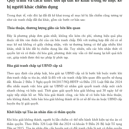
Quy trình và cách thức đòi lại đất kê khai trong sổ mục kê
bị người khác chiếm dụng
Trong thực tế, việc đòi lại đất đã kê khai trong sổ mục kê bị lấn chiếm cũng tương tự
như các tranh chấp đất đai khác, gồm các bước cơ bản sau:
Thỏa thuận, thương lượng giữa các bên liên quan
Đây là phương pháp đơn giản nhất, không tốn kém chi phí, nhưng hiệu quả phụ
thuộc rất lớn vào thiện chí của các bên tranh chấp. Đối với trường hợp đất chỉ có sổ
mục kê mà không có giấy chứng nhận, việc tự thương lượng có thể gặp nhiều khó
khăn, nhất là khi đất bị chiếm dụng lâu dài. Tuy nhiên, nếu các bên nhận thức rõ
quyền lợi và có thiện chí hòa giải, phương thức này vẫn có thể mang lại kết quả tích
cực, giúp tránh được thủ tục pháp lý phức tạp.
Hòa giải tranh chấp tại UBND cấp xã
Theo quy định của pháp luật, hòa giải tại UBND cấp xã là bước bắt buộc trước khi
đưa tranh chấp ra tòa án, nhất là đối với các tranh chấp liên quan đến quyền sử dụng
đất. Khoản 2 Điều 3 Nghị quyết 04/2017/NQ-HĐTP và Điều 235 Luật Đất đai 2024
đều nhấn mạnh việc hòa giải tại UBND xã nhằm giải quyết tranh chấp một cách
nhanh chóng và hiệu quả. Thời gian giải quyết hòa giải không quá 30 ngày kể từ
ngày tiếp nhận hồ sơ. Nếu hòa giải thành công, các bên sẽ có biên bản thỏa thuận;
nếu không thành, biên bản hòa giải không thành sẽ là cơ sở để tòa án hoặc UBND cấp
huyện thụ lý giải quyết.
Khởi kiện tại Tòa án nhân dân có thẩm quyền
Khi hòa giải không thành, người bị lấn chiếm có thể tiến hành khởi kiện tại tòa án có
thẩm quyền. Theo Điều 326 Luật Đất đai 2024 và khoản 9 Điều 26 Bộ luật Tố tụng
Dân sự 2015, Tòa án nhân dân cấp huyện nơi có đất tranh chấp là nơi có thẩm quyền