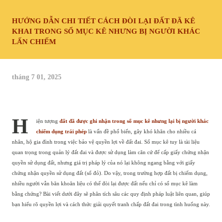
HƯỚNG DẪN CHI TIẾT CÁCH ĐÒI LẠI ĐẤT ĐÃ KÊ
KHAI TRONG SỔ MỤC KÊ NHƯNG BỊ NGƯỜI KHÁC
LẤN CHIẾM
tháng 7 01, 2025
H
iện tượng
đất đã được ghi nhận trong sổ mục kê nhưng lại bị người khác
chiếm dụng trái phép
là vấn đề phổ biến, gây khó khăn cho nhiều cá
nhân, hộ gia đình trong việc bảo vệ quyền lợi về đất đai. Sổ mục kê tuy là tài liệu
quan trọng trong quản lý đất đai và được sử dụng làm căn cứ để cấp giấy chứng nhận
quyền sử dụng đất, nhưng giá trị pháp lý của nó lại không ngang bằng với giấy
chứng nhận quyền sử dụng đất (sổ đỏ). Do vậy, trong trường hợp đất bị chiếm dụng,
nhiều người vẫn băn khoăn liệu có thể đòi lại được đất nếu chỉ có sổ mục kê làm
bằng chứng? Bài viết dưới đây sẽ phân tích sâu các quy định pháp luật liên quan, giúp
bạn hiểu rõ quyền lợi và cách thức giải quyết tranh chấp đất đai trong tình huống này.