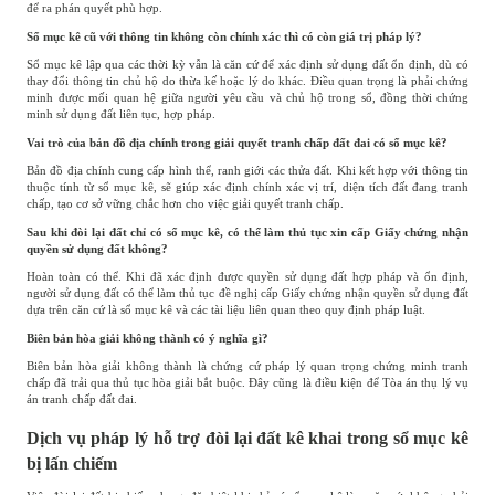
để ra phán quyết phù hợp.
Sổ mục kê cũ với thông tin không còn chính xác thì có còn giá trị pháp lý?
Sổ mục kê lập qua các thời kỳ vẫn là căn cứ để xác định sử dụng đất ổn định, dù có
thay đổi thông tin chủ hộ do thừa kế hoặc lý do khác. Điều quan trọng là phải chứng
minh được mối quan hệ giữa người yêu cầu và chủ hộ trong sổ, đồng thời chứng
minh sử dụng đất liên tục, hợp pháp.
Vai trò của bản đồ địa chính trong giải quyết tranh chấp đất đai có sổ mục kê?
Bản đồ địa chính cung cấp hình thể, ranh giới các thửa đất. Khi kết hợp với thông tin
thuộc tính từ sổ mục kê, sẽ giúp xác định chính xác vị trí, diện tích đất đang tranh
chấp, tạo cơ sở vững chắc hơn cho việc giải quyết tranh chấp.
Sau khi đòi lại đất chỉ có sổ mục kê, có thể làm thủ tục xin cấp Giấy chứng nhận
quyền sử dụng đất không?
Hoàn toàn có thể. Khi đã xác định được quyền sử dụng đất hợp pháp và ổn định,
người sử dụng đất có thể làm thủ tục đề nghị cấp Giấy chứng nhận quyền sử dụng đất
dựa trên căn cứ là sổ mục kê và các tài liệu liên quan theo quy định pháp luật.
Biên bản hòa giải không thành có ý nghĩa gì?
Biên bản hòa giải không thành là chứng cứ pháp lý quan trọng chứng minh tranh
chấp đã trải qua thủ
tục hòa giải bắt buộc. Đây cũng là điều kiện để Tòa án thụ lý vụ
án tranh chấp đất đai.
Dịch vụ pháp lý hỗ trợ đòi lại đất kê khai trong sổ mục kê
bị lấn chiếm