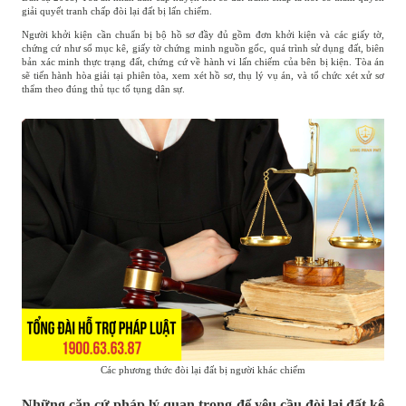
giải quyết tranh chấp đòi lại đất bị lấn chiếm.
Người khởi kiện cần chuẩn bị bộ hồ sơ đầy đủ gồm đơn khởi kiện và các giấy tờ,
chứng cứ như sổ mục kê, giấy tờ chứng minh nguồn gốc, quá trình sử dụng đất, biên
bản xác minh thực trạng đất, chứng cứ về hành vi lấn chiếm của bên bị kiện. Tòa án
sẽ tiến hành hòa giải tại phiên tòa, xem xét hồ sơ, thụ lý vụ án, và tổ chức xét xử sơ
thẩm theo đúng thủ tục tố tụng dân sự.
Các phương thức đòi lại đất bị người khác chiếm
Những căn cứ pháp lý quan trọng để yêu cầu đòi lại đất kê