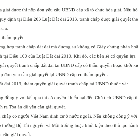
òa giải được thì nộp đơn yêu cầu UBND cấp xã tổ chức hòa giải. Nếu hò
quy định tại Điều 203 Luật Đất đai 2013, tranh chấp được giải quyết th
 sau:
ó thẩm quyền
ờng hợp tranh chấp đất đai mà đương sự không có Giấy chứng nhận ho
h tại Điều 100 của Luật Đất đai 2013. Khi đó, các bên sẽ có quyền lựa
giải quyết tranh chấp đất đai tại UBND cấp có thẩm quyền hoặc khởi ki
nộp đơn yêu cầu giải quyết tại UBND cấp có thẩm quyền.
ất đai 2013, thẩm quyền giải quyết tranh chấp tại UBND thuộc về:
 đồng ý với kết quả thì có quyền khiếu nại đến Chủ tịch UBND cấp t
h ra Tòa án để yêu cầu giải quyết.
h chấp có người Việt Nam định cư ở nước ngoài. Nếu không đồng ý với
ộ trưởng Bộ Tài nguyên và Môi trường hoặc khởi kiện theo thủ tục hành
 cầu giải quyết.