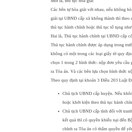
Môt là, thủ tục hòa giải
Các bên tự hòa giải với nhau, nếu không h
giải tại UBND cấp xã không thành thì theo 
thủ tục hành chính hoặc thủ tục tố tụng như
Hai là, Thủ tục hành chính tại UBND cấp c
Thủ tục hành chính được áp dụng trong trư
không có một trong các loại giấy tờ quy địn
chọn 1 trong 2 hình thức: nộp đơn yêu cầu 
ra Tòa án. Và các bên lựa chọn hình thức 
Theo quy định tại khoản 3 Điều 203 Luật Đ
Chủ tịch UBND cấp huyện. Nếu không
hoặc khởi kiện theo thủ tục hành chín
Chủ tịch UBND cấp tỉnh đối với tran
kết quả thì có quyền khiếu nại đến B
chính ra Tòa án có thẩm quyền để yêu