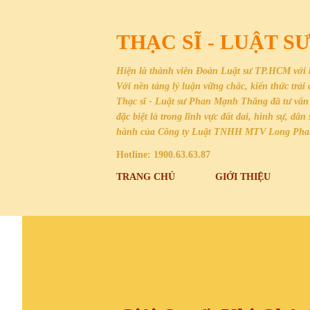
THẠC SĨ - LUẬT 
Hiện là thành viên Đoàn Luật sư TP.HCM với 
Với nền tảng lý luận vững chắc, kiến thức trả
Thạc sĩ - Luật sư Phan Mạnh Thăng đã tư vấn 
đặc biệt là trong lĩnh vực đất đai, hình sự, 
hành của Công ty Luật TNHH MTV Long Ph
Hotline: 1900.63.63.87
TRANG CHỦ
GIỚI THIỆU