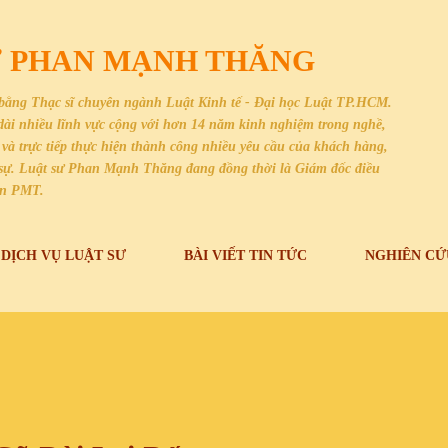
Chuyển đến nội dung chính
SƯ PHAN MẠNH THĂNG
bằng Thạc sĩ chuyên ngành Luật Kinh tế - Đại học Luật TP.HCM.
i dài nhiều lĩnh vực cộng với hơn 14 năm kinh nghiệm trong nghề,
và trực tiếp thực hiện thành công nhiều yêu cầu của khách hàng,
dân sự. Luật sư Phan Mạnh Thăng đang đồng thời là Giám đốc điều
an PMT.
DỊCH VỤ LUẬT SƯ
BÀI VIẾT TIN TỨC
NGHIÊN CỨ