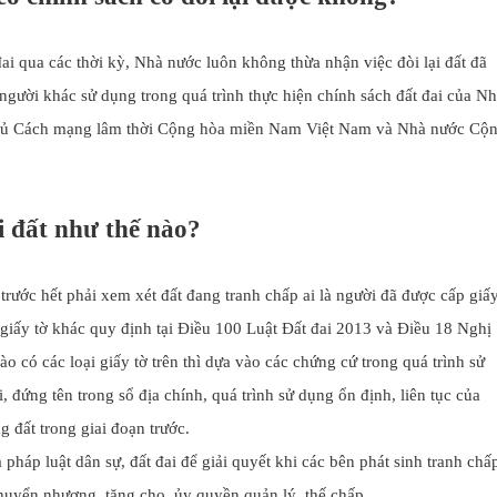
ai qua các thời kỳ, Nhà nước luôn không thừa nhận việc đòi lại đất đã
gười khác sử dụng trong quá trình thực hiện chính sách đất đai của N
hủ Cách mạng lâm thời Cộng hòa miền Nam Việt Nam và Nhà nước Cộ
ại đất như thế nào?
 trước hết phải xem xét đất đang tranh chấp ai là người đã được cấp giấ
giấy tờ khác quy định tại Điều 100 Luật Đất đai 2013 và Điều 18 Nghị
có các loại giấy tờ trên thì dựa vào các chứng cứ trong quá trình sử
, đứng tên trong sổ địa chính, quá trình sử dụng ổn định, liên tục của
 đất trong giai đoạn trước.
háp luật dân sự, đất đai để giải quyết khi các bên phát sinh tranh chấ
 chuyển nhượng, tặng cho, ủy quyền quản lý, thế chấp…