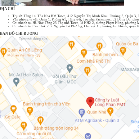
ĐỊA CHỈ
Trụ sở: Tầng 14, Tòa Nhà HM Town, 412 Nguyễn Thị Minh Khai, Phường 5, Quận 3,
Văn phòng tư vấn Quận 1: Phòng A1, Tầng trệt, Tòa nhà Packsimex, 52 Đông Du, p
Chi nhánh tại Hà Nội: Tầng 23 Tòa nhà Tasco, lô HH2-2, đường Phạm Hùng, phường 
Chi nhánh tại Cần Thơ: 207 Nguyễn Tri Phương, khu vực 1, phường An Khánh, quận 
BẢN ĐỒ CHỈ ĐƯỜNG