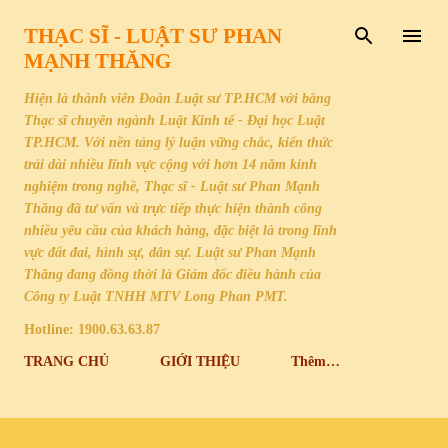
Chuyển đến nội dung chính
THẠC SĨ - LUẬT SƯ PHAN
MẠNH THĂNG
Hiện là thành viên Đoàn Luật sư TP.HCM với bằng
Thạc sĩ chuyên ngành Luật Kinh tế - Đại học Luật
TP.HCM. Với nền tảng lý luận vững chắc, kiến thức
trải dài nhiều lĩnh vực cộng với hơn 14 năm kinh
nghiệm trong nghề, Thạc sĩ - Luật sư Phan Mạnh
Thăng đã tư vấn và trực tiếp thực hiện thành công
nhiều yêu cầu của khách hàng, đặc biệt là trong lĩnh
vực đất đai, hình sự, dân sự. Luật sư Phan Mạnh
Thăng đang đồng thời là Giám đốc điều hành của
Công ty Luật TNHH MTV Long Phan PMT.
Hotline: 1900.63.63.87
TRANG CHỦ
GIỚI THIỆU
Thêm…