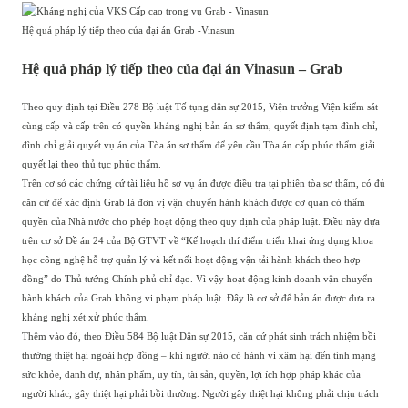
Hệ quả pháp lý tiếp theo của đại án Grab -Vinasun
Hệ quả pháp lý tiếp theo của đại án Vinasun – Grab
Theo quy định tại Điều 278 Bộ luật Tố tụng dân sự 2015, Viện trưởng Viện kiểm sát
cùng cấp và cấp trên có quyền kháng nghị bản án sơ thẩm, quyết định tạm đình chỉ,
đình chỉ giải quyết vụ án của Tòa án sơ thẩm để yêu cầu Tòa án cấp phúc thẩm giải
quyết lại theo thủ tục phúc thẩm.
Trên cơ sở các chứng cứ tài liệu hồ sơ vụ án được điều tra tại phiên tòa sơ thẩm, có đủ
căn cứ để xác định Grab là đơn vị vận chuyển hành khách được cơ quan có thẩm
quyền của Nhà nước cho phép hoạt động theo quy định của pháp luật. Điều này dựa
trên cơ sở Đề án 24 của Bộ GTVT về “Kế hoạch thí điểm triển khai ứng dụng khoa
học công nghệ hỗ trợ quản lý và kết nối hoạt động vận tải hành khách theo hợp
đồng” do Thủ tướng Chính phủ chỉ đạo. Vì vậy hoạt động kinh doanh vận chuyển
hành khách của Grab không vi phạm pháp luật. Đây là cơ sở để bản án được đưa ra
kháng nghị xét xử phúc thẩm.
Thêm vào đó, theo Điều 584 Bộ luật Dân sự 2015, căn cứ phát sinh trách nhiệm bồi
thường thiệt hại ngoài hợp đồng – khi người nào có hành vi xâm hại đến tính mạng
sức khỏe, danh dự, nhân phẩm, uy tín, tài sản, quyền, lợi ích hợp pháp khác của
người khác, gây thiệt hại phải bồi thường. Người gây thiệt hại không phải chịu trách