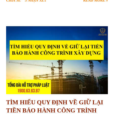
CHIA SẺ
3 NHẬN XÉT
READ MORE »
thiết và chính đáng của nhiều hộ gia đình, cá nhân. Để giúp người dân
hiểu rõ và thực hiện đúng trình tự pháp lý, bài viết sau sẽ cung cấp
thông tin toàn diện về căn cứ pháp luật, điều kiện, quy trình, hồ sơ và
các vấn đề liên quan đến thủ tục xóa quy hoạch treo theo quy định
mới nhất tại Luật Đất đai năm 2024. Thủ tục yêu cầu xóa quy hoạch
treo Quy hoạch treo là gì và hậu quả của việc “treo” lâu dài Quy
hoạch treo là hiện tượng một khu vực đất đã được xác định trong kế
hoạch sử dụng đất, dự kiến thực hiện dự án nhưng trong nhiều năm
không được triển khai trên thực tế, dẫn đến việc đất rơi vào tình trạng
“chờ đợi”, không được sử dụng đúng mục...
TÌM HIỂU QUY ĐỊNH VỀ GIỮ LẠI
TIỀN BẢO HÀNH CÔNG TRÌNH