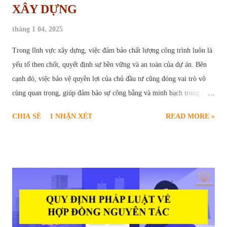
XÂY DỰNG
tháng 1 04, 2025
Trong lĩnh vực xây dựng, việc đảm bảo chất lượng công trình luôn là
yếu tố then chốt, quyết định sự bền vững và an toàn của dự án. Bên
cạnh đó, việc bảo vệ quyền lợi của chủ đầu tư cũng đóng vai trò vô
cùng quan trọng, giúp đảm bảo sự công bằng và minh bạch trong quá
trình hợp tác. Chính vì vậy, " giữ lại tiền bảo hành công trình " đã trở
CHIA SẺ
1 NHẬN XÉT
READ MORE »
thành một điều khoản phổ biến, được quy định rõ ràng trong các hợp
đồng xây dựng. Vậy tiền bảo hành công trình là gì? Mục đích của việc
giữ lại tiền bảo hành là gì? Những quy định pháp lý nào liên quan đến
vấn đề này? Bài viết sau đây sẽ cung cấp cho bạn đọc cái nhìn chi tiết
và toàn diện về quy định giữ lại tiền bảo hành công trình xây dựng.
Khi nào được giữ tiền bảo hành nhà ở của nhà thầu Mục Đích Giữ Lại
Tiền Bảo Hành Công Trình Tiền bảo hành công trình, về bản chất, là
một phần giá trị hợp đồng xây dựng mà chủ đầu tư tạm thời giữ lại