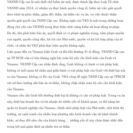
VKSND Cấp cao là một thiết chế kiểm sát mới, được thành lập theo Luật Tổ chức
VKSND năm 2014, có nhiệm vụ thực hành quyền công tố, kiểm sát việc giải quyết
theo trình tự phúc thẩm, giám đốc thẩm, tái thẩm các vụ án, vụ việc thuộc thẩm
quyền giải quyết của TAND Cấp cao. Kháng nghị của VKS là một trong những hoạt
động chủ yếu của VKSND trong thực hiện chức năng kiểm sát hoạt động tư pháp.
Do đó, khi phát hiện bản án, quyết định có vi phạm nghiêm trọng, xâm phạm quyền
con người, quyền công dân, lợi ích của Nhà nước, quyền và lợi ích hợp pháp của tổ
chức, cá nhân thì VKS phải thực hiện quyền kháng nghị.
Liên quan đến vụ Vinasun kiện Grab và đòi bồi thường 41 tỷ đồng, VKSND Cấp cao
tại TP HCM vừa có bản kháng nghị bác toàn bộ yêu cầu khởi kiện của Grab và
Vinasun. VKSND Cấp cao nhận định rằng, Grab không có hành vi trái pháp luật,
không có mối quan hệ nhân quả giữa hành vi trái pháp luật của Grab với thiệt hại xảy
ra của Vinasun, không có lỗi của Grab. VKS cũng đề nghị TAND Cấp cao tại TPHCM
xét xử theo hướng sửa bản án sơ thẩm, không chấp nhận toàn bộ yêu cầu khởi kiện
của Vinasun.
Vinasun yều cầu Grab bồi thường thiệt hại là không có căn cứ pháp luật. Trong vụ án
này, thiệt hại doanh thu và lợi nhuận do nhiều yếu tố khách quan, cụ thể năng lực
quản trị doanh nghiệp của Vinasun, chính sách pháp luật của Nhà nước, tình hình thị
trường, sự cạnh tranh của nhiều loại phương tiện kinh doanh vận tải hành khách
khác, sự thay đổi nhu cầu của khách hàng,… những yếu tố này chưa được nhắc đến
trong kết quả giám định tại phiên tòa sơ thẩm.