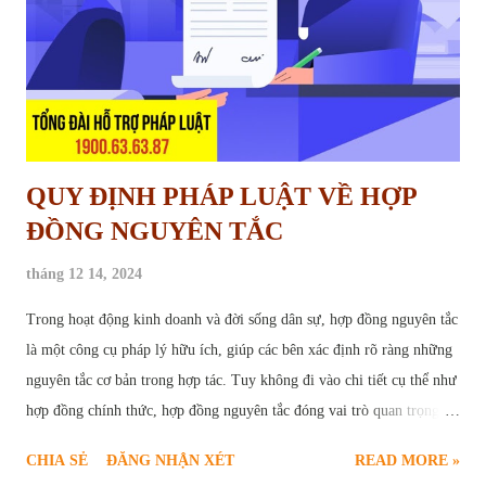
sau khi công trình hoàn thành. Khoản tiền này đóng vai trò như một
"cam kết" từ phía nhà t...
QUY ĐỊNH PHÁP LUẬT VỀ HỢP
ĐỒNG NGUYÊN TẮC
tháng 12 14, 2024
Trong hoạt động kinh doanh và đời sống dân sự, hợp đồng nguyên tắc
là một công cụ pháp lý hữu ích, giúp các bên xác định rõ ràng những
nguyên tắc cơ bản trong hợp tác. Tuy không đi vào chi tiết cụ thể như
hợp đồng chính thức, hợp đồng nguyên tắc đóng vai trò quan trọng,
tạo nền tảng vững chắc cho sự thành công của các giao dịch. Bài viết
CHIA SẺ
ĐĂNG NHẬN XÉT
READ MORE »
sau đây sẽ cung cấp chi tiết quy định pháp luật về hợp đồng nguyên