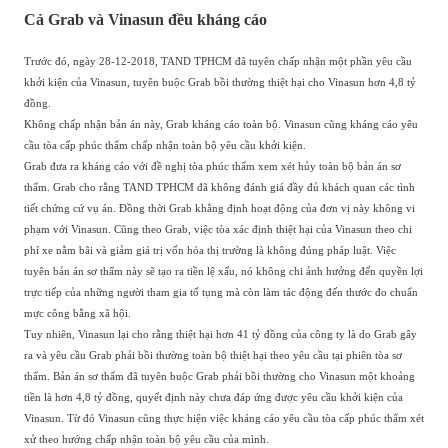
Cả Grab và Vinasun đều kháng cáo
Trước đó, ngày 28-12-2018, TAND TPHCM đã tuyên chấp nhận một phần yêu cầu
khởi kiện của Vinasun, tuyên buộc Grab bồi thường thiệt hại cho Vinasun hơn 4,8 tỷ
đồng.
Không chấp nhận bản án này, Grab kháng cáo toàn bộ. Vinasun cũng kháng cáo yêu
cầu tòa cấp phúc thẩm chấp nhận toàn bộ yêu cầu khởi kiện.
Grab đưa ra kháng cáo với đề nghị tòa phúc thẩm xem xét hủy toàn bộ bản án sơ
thẩm. Grab cho rằng TAND TPHCM đã không đánh giá đầy đủ khách quan các tình
tiết chứng cứ vụ án. Đồng thời Grab khẳng định hoạt động của đơn vị này không vi
phạm với Vinasun. Cũng theo Grab, việc tòa xác định thiệt hại của Vinasun theo chi
phí xe nằm bãi và giảm giá trị vốn hóa thị trường là không đúng pháp luật. Việc
tuyên bản án sơ thẩm này sẽ tạo ra tiền lệ xấu, nó không chi ảnh hưởng đến quyền lợi
trực tiếp của những người tham gia tố tụng mà còn làm tác động đến thước đo chuẩn
mực công bằng xã hội.
Tuy nhiên, Vinasun lại cho rằng thiệt hại hơn 41 tỷ đồng của công ty là do Grab gây
ra và yêu cầu Grab phải bồi thường toàn bộ thiệt hại theo yêu cầu tại phiên tòa sơ
thẩm. Bản án sơ thẩm đã tuyên buộc Grab phải bồi thường cho Vinasun một khoảng
tiền là hơn 4,8 tỷ đồng, quyết định này chưa đáp ứng được yêu cầu khởi kiện của
Vinasun. Từ đó Vinasun cũng thực hiện việc kháng cáo yêu cầu tòa cấp phúc thẩm xét
xử theo hướng chấp nhận toàn bộ yêu cầu của mình.