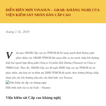
DIỄN BIẾN MỚI VINASUN – GRAB: KHÁNG NGHỊ CỦA
VIỆN KIỂM SÁT NHÂN DÂN CẤP CAO
tháng 2 16, 2019
V
ừa qua VKSND Cấp cao tại TPHCM đã bổ sung quyết định kháng nghị
phúc thẩm của VKSND TPHCM liên quan đến vụ án tranh chấp bồi thường
thiệt hại ngoài hợp đồng giữa Công ty Cổ phần Ánh Dương (Vinasun) và Công ty
TNHH Grab. Theo đó, VKSND Cấp cao đề nghị TAND Cấp cao tại TPHCM xét xử
phúc thẩm, sửa bản án sơ thẩm mà TAND TPHCM đã tuyên, theo hướng không chấp
nhận yêu cầu bồi thường như yêu cầu khởi kiện của Vinasun.
Diễn biến mới của vụ án Grab – Vinasun
Viện kiểm sát Cấp cao kháng nghị