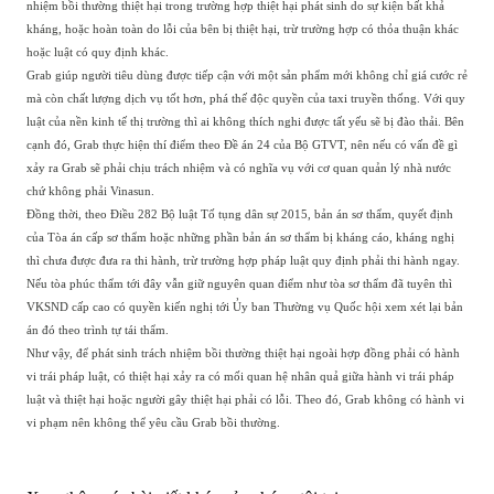
nhiệm bồi thường thiệt hại trong trường hợp thiệt hại phát sinh do sự kiện bất khả
kháng, hoặc hoàn toàn do lỗi của bên bị thiệt hại, trừ trường hợp có thỏa thuận khác
hoặc luật có quy định khác.
Grab giúp người tiêu dùng được tiếp cận với một sản phẩm mới không chỉ giá cước rẻ
mà còn chất lượng dịch vụ tốt hơn, phá thế độc quyền của taxi truyền thống. Với quy
luật của nền kinh tế thị trường thì ai không thích nghi được tất yếu sẽ bị đào thải. Bên
cạnh đó, Grab thực hiện thí điểm theo Đề án 24 của Bộ GTVT, nên nếu có vấn đề gì
xảy ra Grab sẽ phải chịu trách nhiệm và có nghĩa vụ với cơ quan quản lý nhà nước
chứ không phải Vinasun.
Đồng thời, theo Điều 282 Bộ luật Tố tụng dân sự 2015, bản án sơ thẩm, quyết định
của Tòa án cấp sơ thẩm hoặc những phần bản án sơ thẩm bị kháng cáo, kháng nghị
thì chưa được đưa ra thi hành, trừ trường hợp pháp luật quy định phải thi hành ngay.
Nếu tòa phúc thẩm tới đây vẫn giữ nguyên quan điểm như tòa sơ thẩm đã tuyên thì
VKSND cấp cao có quyền kiến nghị tới Ủy ban Thường vụ Quốc hội xem xét lại bản
án đó theo trình tự tái thẩm.
Như vậy, để phát sinh trách nhiệm bồi thường thiệt hại ngoài hợp đồng phải có hành
vi trái pháp luật, có thiệt hại xảy ra có mối quan hệ nhân quả giữa hành vi trái pháp
luật và thiệt hại hoặc người gây thiệt hại phải có lỗi. Theo đó, Grab không có hành vi
vi phạm nên không thể yêu cầu Grab bồi thường.