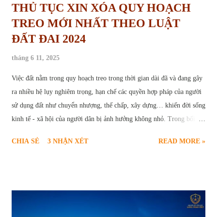
THỦ TỤC XIN XÓA QUY HOẠCH
TREO MỚI NHẤT THEO LUẬT
ĐẤT ĐAI 2024
tháng 6 11, 2025
Việc đất nằm trong quy hoạch treo trong thời gian dài đã và đang gây
ra nhiều hệ lụy nghiêm trọng, hạn chế các quyền hợp pháp của người
sử dụng đất như chuyển nhượng, thế chấp, xây dựng… khiến đời sống
kinh tế - xã hội của người dân bị ảnh hưởng không nhỏ. Trong bối
cảnh này, thủ tục yêu cầu xóa quy hoạch treo trở thành nhu cầu cấp
CHIA SẺ
3 NHẬN XÉT
READ MORE »
thiết và chính đáng của nhiều hộ gia đình, cá nhân. Để giúp người dân
hiểu rõ và thực hiện đúng trình tự pháp lý, bài viết sau sẽ cung cấp
thông tin toàn diện về căn cứ pháp luật, điều kiện, quy trình, hồ sơ và
các vấn đề liên quan đến thủ tục xóa quy hoạch treo theo quy định
mới nhất tại Luật Đất đai năm 2024. Thủ tục yêu cầu xóa quy hoạch
treo Quy hoạch treo là gì và hậu quả của việc “treo” lâu dài Quy