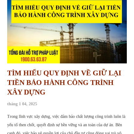
hoạch treo là hiện tượng một khu vực đất đã được xác định trong kế
hoạch sử dụng đất, dự kiến thực hiện dự án nhưng trong nhiều năm
không được triển khai trên thực tế, dẫn đến việc đất rơi vào tình trạng
“chờ đợi”, không được sử dụng đúng mục...
TÌM HIỂU QUY ĐỊNH VỀ GIỮ LẠI
TIỀN BẢO HÀNH CÔNG TRÌNH
XÂY DỰNG
tháng 1 04, 2025
Trong lĩnh vực xây dựng, việc đảm bảo chất lượng công trình luôn là
yếu tố then chốt, quyết định sự bền vững và an toàn của dự án. Bên
cạnh đó, việc bảo vệ quyền lợi của chủ đầu tư cũng đóng vai trò vô