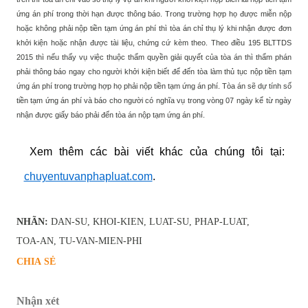
ứng án phí trong thời hạn được thông báo. Trong trường hợp họ được miễn nộp
hoặc không phải nộp tiền tạm ứng án phí thì tòa án chỉ thụ lý khi nhận được đơn
khởi kiện hoặc nhận được tài liệu, chứng cứ kèm theo. Theo điều 195 BLTTDS
2015 thì nếu thấy vụ việc thuộc thẩm quyền giải quyết của tòa án thì thẩm phán
phải thông báo ngay cho người khởi kiện biết để đến tòa làm thủ tục nộp tiền tạm
ứng án phí trong trường hợp họ phải nộp tiền tạm ứng án phí. Tòa án sẽ dự tính số
tiền tạm ứng án phí và báo cho người có nghĩa vụ trong vòng 07 ngày kể từ ngày
nhận được giấy báo phải đến tòa án nộp tạm ứng án phí.
Xem
thêm các bài viết khác của chúng tôi tại:
chuyentuvanphapluat.com
.
NHÃN:
DAN-SU
KHOI-KIEN
LUAT-SU
PHAP-LUAT
TOA-AN
TU-VAN-MIEN-PHI
CHIA SẺ
Nhận xét