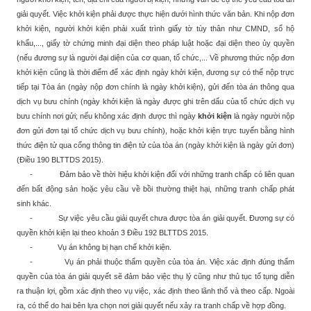
giải quyết. Việc khởi kiện phải được thực hiện dưới hình thức văn bản. Khi nộp đơn
khởi kiện, người khởi kiện phải xuất trình giấy tờ tùy thân như CMND, sổ hộ
khẩu,..., giấy tờ chứng minh đại diện theo pháp luật hoặc đại diện theo ủy quyền
(nếu đương sự là người đại diện của cơ quan, tổ chức,... Về phương thức nộp đơn
khởi kiện cũng là thời điểm để xác định ngày khởi kiện, đương sự có thể nộp trực
tiếp tại Tòa án (ngày nộp đơn chính là ngày khởi kiện), gửi đến tòa án thông qua
dịch vụ bưu chính (ngày khởi kiện là ngày được ghi trên dấu của tổ chức dịch vụ
bưu chính nơi gửi; nếu không xác định được thì ngày
khởi kiện
là ngày người nộp
đơn gửi đơn tại tổ chức dịch vụ bưu chính), hoặc khởi kiện trực tuyến bằng hình
thức điện tử qua cổng thông tin điện tử của tòa án (ngày khởi kiện là ngày gửi đơn)
(Điều 190 BLTTDS 2015).
-
Đảm bảo về thời hiệu khởi kiện đối với những tranh chấp có liên quan
đến bất động sản hoặc yêu cầu về bồi thường thiệt hại, những tranh chấp phát
sinh khác.
-
Sự việc yêu cầu giải quyết chưa được tòa án giải quyết. Đương sự có
quyền khởi kiện lại theo khoản 3 Điều 192 BLTTDS 2015.
-
Vụ án không bị hạn chế khởi kiện.
-
Vụ án phải thuộc thẩm quyền của tòa án. Việc xác định đúng thẩm
quyền của tòa án giải quyết sẽ đảm bảo việc thụ lý cũng như thủ tục tố tụng diễn
ra thuận lợi, gồm xác định theo vụ việc, xác định theo lãnh thổ và theo cấp. Ngoài
ra, có thể do hai bên lựa chọn nơi giải quyết nếu xảy ra tranh chấp về hợp đồng.