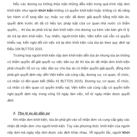
Nếu các đương sự không thỏa mãn những điều kiện trong quá trình nộp đơn
khởi kiện như người
khởi kiện
không có quyền khởi kiện hoặc không có đủ năng
lực hành vi tố tụng dân sự, hoặc sự việc đã được giải quyết bằng một bản án,
quyết định trước đó đã có hiệu lực pháp luật cửa cơ quan nhà nước có thẩm
quyền,... thì tòa án phải trả lại đơn khởi kiện cho đương sự kèm văn bản ghi rõ lý
do trả lại đơn khởi kiện. Tuy nhiên, người khởi kiện, Viện kiểm sát vẫn có quyền
khiếu nại, kiến nghị đối với việc trả lại đơn khởi kiện của tòa án theo quy định tại
Điều 194 BLTTDS 2015.
Trường hợp người khởi kiện nộp đơn khởi kiện đến tòa án nhưng tòa án không
có thẩm quyền để giải quyết vụ việc dân sự đó thì tòa án đã nhận đơn khởi kiện
phải chuyển hồ sơ vụ việc dân sự cho tòa án có thẩm quyền giải quyết, đồng thời
phải gửi quyết định này đến Viện kiểm sát cùng cấp, đương sự, cơ quan, tổ chức,
cá nhân có liên quan biết (Điều 41 BLTTDS 2015). Đương sự, cơ quan, tổ chức,
cá nhân có liên quan có quyền khiếu nại; Viện kiểm sát cùng cấp có quyền kiến
nghị quyết định này trong vòng 03 ngày làm việc, kể từ ngày nhận được quyết
định.
2.
Thụ lý vụ án dân sự
Khi nhận đơn khởi kiện, tòa án phải ghi vào sổ nhận đơn và cung cấp giáy xác
nhận đã nhận đơn cho người khởi kiện. Tùy vào phương thức khởi kiện của người
nộp đơn mà ngày nộp đơn được xác định khác nhau. Về nguyên tắc, người
khởi