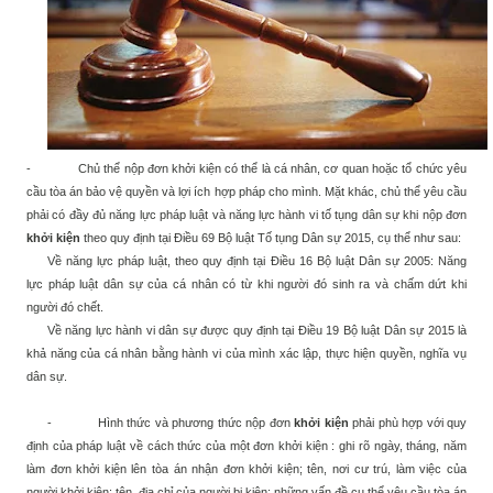
-
Chủ thể nộp đơn khởi kiện có thể là cá nhân, cơ quan hoặc tổ chức yêu
cầu tòa án bảo vệ quyền và lợi ích hợp pháp cho mình. Mặt khác, chủ thể yêu cầu
phải có đầy đủ năng lực pháp luật và năng lực hành vi tố tụng dân sự khi nộp đơn
khởi kiện
theo quy định tại Điều 69 Bộ luật Tố tụng Dân sự 2015, cụ thể như sau:
Về năng lực pháp luật, theo quy định tại Điều 16 Bộ luật Dân sự 2005:
Năng
lực pháp luật dân sự của cá nhân có từ khi người đó sinh ra và chấm dứt khi
người đó chết.
Về n
ăng lực hành vi dân sự được quy định tại Điều 19 Bộ luật Dân sự 2015 là
khả năng của cá nhân bằng hành vi của mình xác lập, thực hiện quyền, nghĩa vụ
dân sự.
-
Hình thức và phương thức nộp đơn
khởi kiện
phải phù hợp với quy
định của pháp luật về cách thức của một đơn khởi kiện : ghi rõ ngày, tháng, năm
làm đơn khởi kiện lên tòa án nhận đơn khởi kiện; tên, nơi cư trú, làm việc của
người khởi kiện; tên, địa chỉ của người bị kiện; những vấn đề cụ thể yêu cầu tòa án