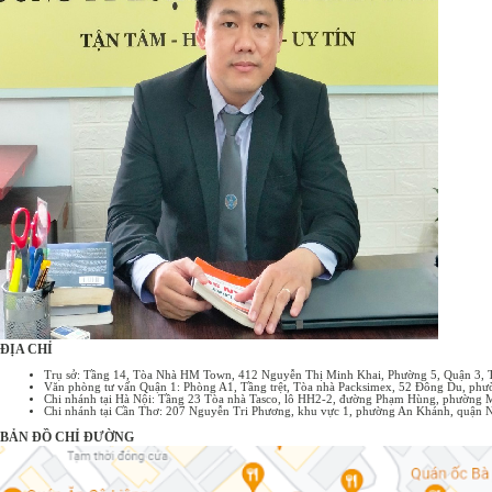
cho việc đàm phán và ký kết hợp đồng chính thức sau này. Đặc điểm
của hợp đồng nguyên tắc: Tính chất định hướng: Xác định khuôn khổ
chung, những điểm cốt lõi của giao ...
ĐỊA CHỈ
Trụ sở: Tầng 14, Tòa Nhà HM Town, 412 Nguyễn Thị Minh Khai, Phường 5, Quận 3,
Văn phòng tư vấn Quận 1: Phòng A1, Tầng trệt, Tòa nhà Packsimex, 52 Đông Du, p
Chi nhánh tại Hà Nội: Tầng 23 Tòa nhà Tasco, lô HH2-2, đường Phạm Hùng, phường 
Chi nhánh tại Cần Thơ: 207 Nguyễn Tri Phương, khu vực 1, phường An Khánh, quận 
BẢN ĐỒ CHỈ ĐƯỜNG