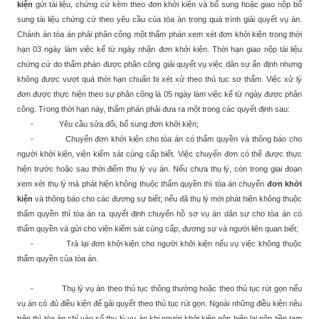
kiện
gửi tài liệu, chứng cứ kèm theo đơn khởi kiện và bổ sung hoặc giao nộp bổ
sung tài liệu chứng cứ theo yêu cầu của tòa án trong quá trình giải quyết vụ án.
Chánh án tòa án phải phân công một thẩm phán xem xét đơn khởi kiện trong thời
hạn 03 ngày làm việc kể từ ngày nhận đơn khởi kiện. Thời hạn giao nộp tài liệu
chứng cứ do thẩm phán được phân công giải quyết vụ việc dân sự ấn định nhưng
không được vượt quá thời hạn chuẩn bị xét xử theo thủ tục sơ thẩm. Việc xử lý
đơn được thực hiện theo sự phân công là 05 ngày làm việc kể từ ngày được phân
công. Trong thời hạn này, thẩm phán phải đưa ra một trong các quyết định sau:
-
Yêu cầu sửa đổi, bổ sung đơn khởi kiện;
-
Chuyển đơn khởi kiện cho tòa án có thẩm quyền và thông báo cho
người khởi kiện, viện kiểm sát cùng cấp biết. Việc chuyển đơn có thể được thực
hiện trước hoặc sau thời điểm thụ lý vụ án. Nếu chưa thụ lý, còn trong giai đoạn
xem xét thụ lý mà phát hiện không thuộc thẩm quyền thì tòa án chuyển
đơn khởi
kiện
và thông báo cho các đương sự biết; nếu đã thụ lý mới phát hiện không thuộc
thẩm quyền thì tòa án ra quyết định chuyển hồ sơ vụ án dân sự cho tòa án có
thẩm quyền và gửi cho viện kiểm sát cùng cấp, đương sự và người liên quan biết;
-
Trả lại đơn khởi kiện cho người khởi kiện nếu vụ việc không thuộc
thẩm quyền của tòa án.
-
Thụ lý vụ án theo thủ tục thông thường hoặc theo thủ tục rút gọn nếu
vụ án có đủ điều kiện để gải quyết theo thủ tục rút gọn. Ngoài những điều kiện nêu
trên thì tòa án chỉ vào sổ thụ lý vụ án khi người khởi kiện nộp biên lai nộp tiền tạm