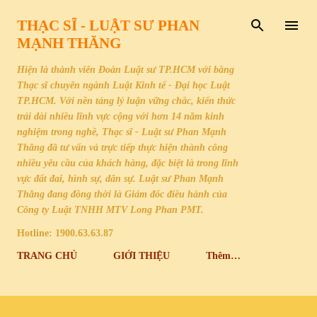
Chuyển đến nội dung chính
THẠC SĨ - LUẬT SƯ PHAN
MẠNH THĂNG
Hiện là thành viên Đoàn Luật sư TP.HCM với bằng
Thạc sĩ chuyên ngành Luật Kinh tế - Đại học Luật
TP.HCM. Với nền tảng lý luận vững chắc, kiến thức
trải dài nhiều lĩnh vực cộng với hơn 14 năm kinh
nghiệm trong nghề, Thạc sĩ - Luật sư Phan Mạnh
Thăng đã tư vấn và trực tiếp thực hiện thành công
nhiều yêu cầu của khách hàng, đặc biệt là trong lĩnh
vực đất đai, hình sự, dân sự. Luật sư Phan Mạnh
Thăng đang đồng thời là Giám đốc điều hành của
Công ty Luật TNHH MTV Long Phan PMT.
Hotline: 1900.63.63.87
TRANG CHỦ
GIỚI THIỆU
Thêm…