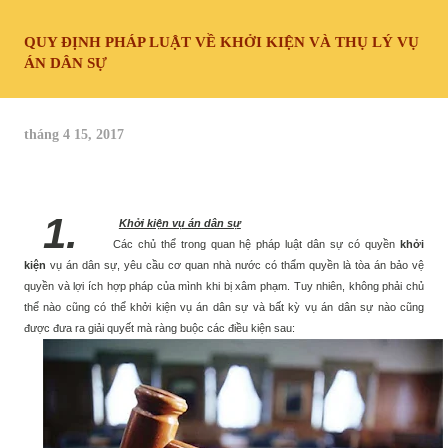
QUY ĐỊNH PHÁP LUẬT VỀ KHỞI KIỆN VÀ THỤ LÝ VỤ
ÁN DÂN SỰ
tháng 4 15, 2017
1.
Khởi kiện vụ án dân sự
Các chủ thể trong quan hệ pháp luật dân sự có quyền
khởi
kiện
vụ án dân sự, yêu cầu cơ quan nhà nước có thẩm quyền là tòa án bảo vệ
quyền và lợi ích hợp pháp của mình khi bị xâm phạm. Tuy nhi
ên, không phải chủ
thể nào cũng có thể khởi kiện vụ án dân sự và bất kỳ vụ án dân sự nào cũng
được đưa ra giải quyết mà ràng buộc các điều kiện sau: