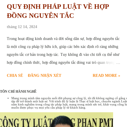
QUY ĐỊNH PHÁP LUẬT VỀ HỢP
ĐỒNG NGUYÊN TẮC
tháng 12 14, 2024
Trong hoạt động kinh doanh và đời sống dân sự, hợp đồng nguyên tắc
là một công cụ pháp lý hữu ích, giúp các bên xác định rõ ràng những
nguyên tắc cơ bản trong hợp tác. Tuy không đi vào chi tiết cụ thể như
hợp đồng chính thức, hợp đồng nguyên tắc đóng vai trò quan trọng,
tạo nền tảng vững chắc cho sự thành công của các giao dịch. Bài viết
CHIA SẺ
ĐĂNG NHẬN XÉT
READ MORE »
sau đây sẽ cung cấp chi tiết quy định pháp luật về hợp đồng nguyên
tắc , bao gồm các trường hợp ký kết hợp đồng nguyên tắc và một số
TÔN CHỈ HÀNH NGHỀ
mẫu hợp đồng nguyên tắc phổ biến hiện nay. Hợp đồng nguyên tắc
Mang trong mình tâm nguyện suốt đời phụng sự công lý, tôi đã không ngừng cố gắng rèn
tập để trở thành một luật sư. Với trình độ lý luận là Thạc sĩ luật học, chuyên ngành L
Tổng quan về hợp đồng nguyên tắc Hợp đồng nguyên tắc là sự thỏa
năm kinh nghiệm trong công tác pháp luật, mang trong mình sức trẻ, khát vọng cống hi
muốn được phục vụ mọi yêu cầu pháp lý từ khách hàng.
thuận sơ bộ giữa các bên về những nội dung cơ bản, những nguyên
tắc chung nhất của một giao dịch. Có thể hiểu hợp đồng nguyên tắc
như một bản "ghi nhớ" hoặc "cam kết" về ý định hợp tác, tạo tiền đề