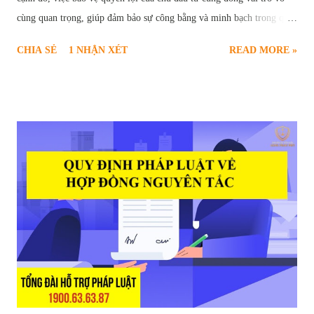
cùng quan trọng, giúp đảm bảo sự công bằng và minh bạch trong quá
trình hợp tác. Chính vì vậy, " giữ lại tiền bảo hành công trình " đã trở
CHIA SẺ
1 NHẬN XÉT
READ MORE »
thành một điều khoản phổ biến, được quy định rõ ràng trong các hợp
đồng xây dựng. Vậy tiền bảo hành công trình là gì? Mục đích của việc
giữ lại tiền bảo hành là gì? Những quy định pháp lý nào liên quan đến
vấn đề này? Bài viết sau đây sẽ cung cấp cho bạn đọc cái nhìn chi tiết
và toàn diện về quy định giữ lại tiền bảo hành công trình xây dựng.
Khi nào được giữ tiền bảo hành nhà ở của nhà thầu Mục Đích Giữ Lại
Tiền Bảo Hành Công Trình Tiền bảo hành công trình, về bản chất, là
một phần giá trị hợp đồng xây dựng mà chủ đầu tư tạm thời giữ lại
sau khi công trình hoàn thành. Khoản tiền này đóng vai trò như một
"cam kết" từ phía nhà t...