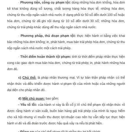
·
Phương tiện, công cụ phạm tội:
dùng những hóa đơn khống, hóa đơn
kê khai không đúng số lượng, chất lượng hàng hóa thực tế; những hóa đơn,
chứng từ thu nộp ngân sách nhà nước ở dạng phôi từ 50 số đến dưới 100 số hoặc
hóa đơn, chứng từ đã ghi nội dung từ 10 số đến dưới 30 số; những hóa đơn,
chứng từ trái phép khác dùng để thu nộp ngân sách nhà nước.
·
Phương pháp, thủ đoạn phạm tội:
thực hiện hành vi bằng việc khai
báo những hóa đơn khống; in, phát hành, mua bán trái phép hóa đơn, chứng từ thu
nộp ngân sách nhà nước một cách trái phép.
·
Thời điểm hoàn thành tội phạm:
tính từ thời điểm pháp nhân thực hiện
xong các giao dịch mua bán hóa đơn, chứng từ trái phép; in, phát hành những hóa
đơn đó.
c)
Chủ thể:
là pháp nhân thương mại. Vì
tự bản thân
pháp nhân
có thể
nhận thức và điều khiển được hành vi phạm tội của mình hoặc của những người
đại diện cho pháp nhân đó
.
d)
Mặt chủ quan:
bao gồm:
- Yếu tố lỗi:
của hành vi này là lỗi cố ý.Vì chủ thể phạm tội nhận thức rõ
được rằng hành vi
sản xuất, buôn bán hàng giả
trái phép của mình là nguy hiểm
cho xã hội nhưng vì muốn thu được lợi nhuận cao nên họ vẫn tiếp tục thực hiện
hành vi đó và đã đoán trước được hậu quả xảy ra nếu bị phát hiện.
- Động cơ
của chủ thể phạm tội là nhằm thu lợi bất chính.