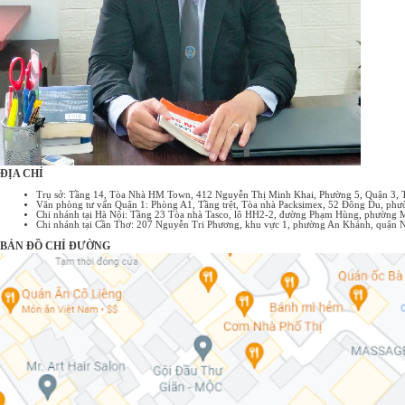
ĐỊA CHỈ
Trụ sở: Tầng 14, Tòa Nhà HM Town, 412 Nguyễn Thị Minh Khai, Phường 5, Quận 3,
Văn phòng tư vấn Quận 1: Phòng A1, Tầng trệt, Tòa nhà Packsimex, 52 Đông Du, p
Chi nhánh tại Hà Nội: Tầng 23 Tòa nhà Tasco, lô HH2-2, đường Phạm Hùng, phường 
Chi nhánh tại Cần Thơ: 207 Nguyễn Tri Phương, khu vực 1, phường An Khánh, quận 
BẢN ĐỒ CHỈ ĐƯỜNG