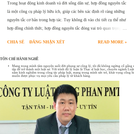
Trong hoạt động kinh doanh và đời sống dân sự, hợp đồng nguyên tắc
là một công cụ pháp lý hữu ích, giúp các bên xác định rõ ràng những
nguyên tắc cơ bản trong hợp tác. Tuy không đi vào chi tiết cụ thể như
hợp đồng chính thức, hợp đồng nguyên tắc đóng vai trò quan trọng,
tạo nền tảng vững chắc cho sự thành công của các giao dịch. Bài viết
CHIA SẺ
ĐĂNG NHẬN XÉT
READ MORE »
sau đây sẽ cung cấp chi tiết quy định pháp luật về hợp đồng nguyên
tắc , bao gồm các trường hợp ký kết hợp đồng nguyên tắc và một số
TÔN CHỈ HÀNH NGHỀ
mẫu hợp đồng nguyên tắc phổ biến hiện nay. Hợp đồng nguyên tắc
Mang trong mình tâm nguyện suốt đời phụng sự công lý, tôi đã không ngừng cố gắng rèn
tập để trở thành một luật sư. Với trình độ lý luận là Thạc sĩ luật học, chuyên ngành L
Tổng quan về hợp đồng nguyên tắc Hợp đồng nguyên tắc là sự thỏa
năm kinh nghiệm trong công tác pháp luật, mang trong mình sức trẻ, khát vọng cống hi
muốn được phục vụ mọi yêu cầu pháp lý từ khách hàng.
thuận sơ bộ giữa các bên về những nội dung cơ bản, những nguyên
tắc chung nhất của một giao dịch. Có thể hiểu hợp đồng nguyên tắc
như một bản "ghi nhớ" hoặc "cam kết" về ý định hợp tác, tạo tiền đề
cho việc đàm phán và ký kết hợp đồng chính thức sau này. Đặc điểm
của hợp đồng nguyên tắc: Tính chất định hướng: Xác định khuôn khổ
chung, những điểm cốt lõi của giao ...