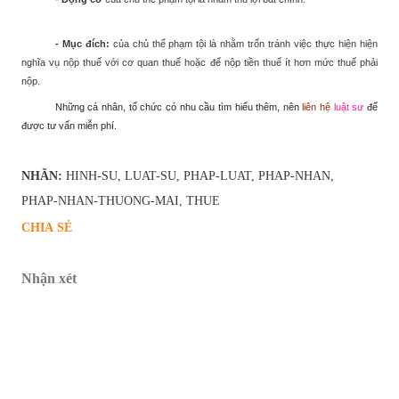
- Mục đích:
của chủ thể phạm tội là nhằm trốn tránh việc thực hiện hiện
nghĩa vụ nộp thuế với cơ quan thuế hoặc để nộp tiền thuế ít hơn mức thuế phải
nộp.
Những cá nhân, tổ chức có nhu cầu tìm hiểu thêm, nên
liên hệ
luật sư
để
được tư vấn miễn phí.
NHÃN:
HINH-SU
LUAT-SU
PHAP-LUAT
PHAP-NHAN
PHAP-NHAN-THUONG-MAI
THUE
CHIA SẺ
Nhận xét