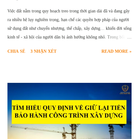
Việc đất nằm trong quy hoạch treo trong thời gian dài đã và đang gây
ra nhiều hệ lụy nghiêm trọng, hạn chế các quyền hợp pháp của người
sử dụng đất như chuyển nhượng, thế chấp, xây dựng… khiến đời sống
kinh tế - xã hội của người dân bị ảnh hưởng không nhỏ. Trong bối
cảnh này, thủ tục yêu cầu xóa quy hoạch treo trở thành nhu cầu cấp
CHIA SẺ
3 NHẬN XÉT
READ MORE »
thiết và chính đáng của nhiều hộ gia đình, cá nhân. Để giúp người dân
hiểu rõ và thực hiện đúng trình tự pháp lý, bài viết sau sẽ cung cấp
thông tin toàn diện về căn cứ pháp luật, điều kiện, quy trình, hồ sơ và
các vấn đề liên quan đến thủ tục xóa quy hoạch treo theo quy định
mới nhất tại Luật Đất đai năm 2024. Thủ tục yêu cầu xóa quy hoạch
treo Quy hoạch treo là gì và hậu quả của việc “treo” lâu dài Quy
hoạch treo là hiện tượng một khu vực đất đã được xác định trong kế
hoạch sử dụng đất, dự kiến thực hiện dự án nhưng trong nhiều năm
không được triển khai trên thực tế, dẫn đến việc đất rơi vào tình trạng
“chờ đợi”, không được sử dụng đúng mục...