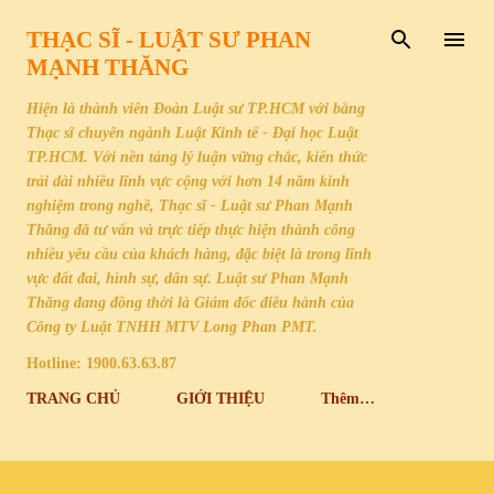
Chuyển đến nội dung chính
THẠC SĨ - LUẬT SƯ PHAN
MẠNH THĂNG
Hiện là thành viên Đoàn Luật sư TP.HCM với bằng
Thạc sĩ chuyên ngành Luật Kinh tế - Đại học Luật
TP.HCM. Với nền tảng lý luận vững chắc, kiến thức
trải dài nhiều lĩnh vực cộng với hơn 14 năm kinh
nghiệm trong nghề, Thạc sĩ - Luật sư Phan Mạnh
Thăng đã tư vấn và trực tiếp thực hiện thành công
nhiều yêu cầu của khách hàng, đặc biệt là trong lĩnh
vực đất đai, hình sự, dân sự. Luật sư Phan Mạnh
Thăng đang đồng thời là Giám đốc điều hành của
Công ty Luật TNHH MTV Long Phan PMT.
Hotline: 1900.63.63.87
TRANG CHỦ
GIỚI THIỆU
Thêm…