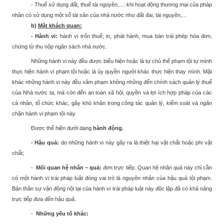
- Thuế sử dụng đất, thuế tài nguyên,...: khi hoạt động thương mại của pháp
nhân có sử dụng một số tài sản của nhà nước như đất đai, tài nguyên,...
b)
Mặt khách quan:
- Hành vi:
hành vi trốn thuế; in, phát hành, mua bán trái phép hóa đơn,
chứng từ thu nộp ngân sách nhà nước.
Những hành vi này
đều được biểu hiện hoặc là tự chủ thể phạm tội tự mình
thực hiện hành vi phạm tội hoặc là ủy quyền người khác thực hiện thay mình. Mặt
khác những hành vi này đều xâm phạm không những đến chính sách quản lý
thuế
của Nhà nước ta
,
mà còn đến an toàn xã hội, quyền và lợi ích hợp pháp của các
cá nhân, tổ chức khác, gây khó khăn trong công tác quản lý, kiểm soát và ngăn
chặn hành vi phạm tội này.
Được thể hiện dưới dạng
hành động.
- Hậu quả:
do những hành vi này gây ra là thiệt hại vật chất hoặc phi vật
chất;
-
Mối quan hệ nhân – quả:
đơn trực tiếp. Quan hệ nhân quả này chỉ cần
có một hành vi trái pháp luật đóng vai trò là nguyên nhân của hậu quả tội phạm.
Bản thân sự vận động nội tại của hành vi trái pháp luật này độc lập đã có khả năng
trực tiếp đưa đến hậu quả.
-
Những yếu tố khác: