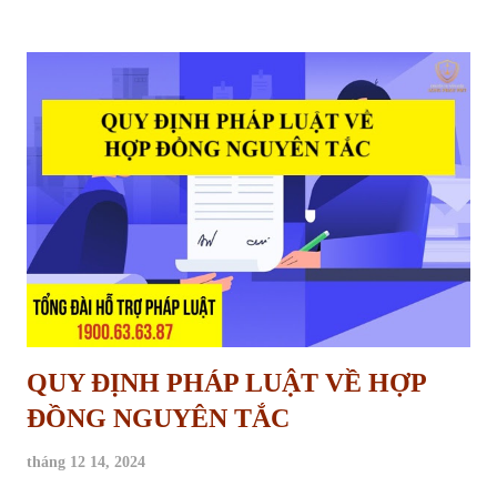
giữ lại tiền bảo hành là gì? Những quy định pháp lý nào liên quan đến
vấn đề này? Bài viết sau đây sẽ cung cấp cho bạn đọc cái nhìn chi tiết
và toàn diện về quy định giữ lại tiền bảo hành công trình xây dựng.
Khi nào được giữ tiền bảo hành nhà ở của nhà thầu Mục Đích Giữ Lại
Tiền Bảo Hành Công Trình Tiền bảo hành công trình, về bản chất, là
một phần giá trị hợp đồng xây dựng mà chủ đầu tư tạm thời giữ lại
sau khi công trình hoàn thành. Khoản tiền này đóng vai trò như một
"cam kết" từ phía nhà t...
QUY ĐỊNH PHÁP LUẬT VỀ HỢP
ĐỒNG NGUYÊN TẮC
tháng 12 14, 2024