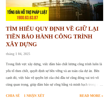
TÌM HIỂU QUY ĐỊNH VỀ GIỮ LẠI
TIỀN BẢO HÀNH CÔNG TRÌNH
XÂY DỰNG
tháng 1 04, 2025
Trong lĩnh vực xây dựng, việc đảm bảo chất lượng công trình luôn là
yếu tố then chốt, quyết định sự bền vững và an toàn của dự án. Bên
cạnh đó, việc bảo vệ quyền lợi của chủ đầu tư cũng đóng vai trò vô
cùng quan trọng, giúp đảm bảo sự công bằng và minh bạch trong quá
trình hợp tác. Chính vì vậy, " giữ lại tiền bảo hành công trình " đã trở
CHIA SẺ
1 NHẬN XÉT
READ MORE »
thành một điều khoản phổ biến, được quy định rõ ràng trong các hợp
đồng xây dựng. Vậy tiền bảo hành công trình là gì? Mục đích của việc