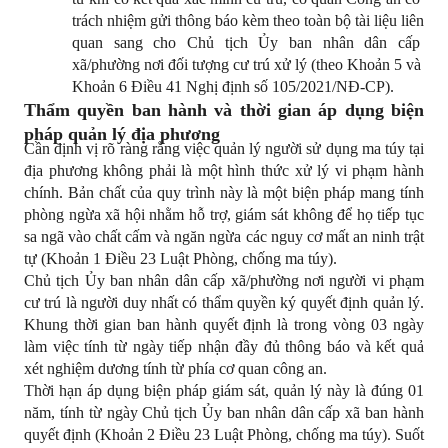
trách nhiệm gửi thông báo kèm theo toàn bộ tài liệu liên 
quan sang cho Chủ tịch Ủy ban nhân dân cấp 
xã/phường nơi đối tượng cư trú xử lý (theo Khoản 5 và 
Khoản 6 Điều 41 Nghị định số 105/2021/NĐ-CP).
Thẩm quyền ban hành và thời gian áp dụng biện 
pháp quản lý địa phương
Cần định vị rõ ràng rằng việc quản lý người sử dụng ma túy tại 
địa phương không phải là một hình thức xử lý vi phạm hành 
chính. Bản chất của quy trình này là một biện pháp mang tính 
phòng ngừa xã hội nhằm hỗ trợ, giám sát không để họ tiếp tục 
sa ngã vào chất cấm và ngăn ngừa các nguy cơ mất an ninh trật 
tự (Khoản 1 Điều 23 Luật Phòng, chống ma túy).
Chủ tịch Ủy ban nhân dân cấp xã/phường nơi người vi phạm 
cư trú là người duy nhất có thẩm quyền ký quyết định quản lý. 
Khung thời gian ban hành quyết định là trong vòng 03 ngày 
làm việc tính từ ngày tiếp nhận đầy đủ thông báo và kết quả 
xét nghiệm dương tính từ phía cơ quan công an.
Thời hạn áp dụng biện pháp giám sát, quản lý này là đúng 01 
năm, tính từ ngày Chủ tịch Ủy ban nhân dân cấp xã ban hành 
quyết định (Khoản 2 Điều 23 Luật Phòng, chống ma túy). Suốt 