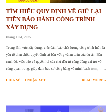
TÌM HIỂU QUY ĐỊNH VỀ GIỮ LẠI
TIỀN BẢO HÀNH CÔNG TRÌNH
XÂY DỰNG
tháng 1 04, 2025
Trong lĩnh vực xây dựng, việc đảm bảo chất lượng công trình luôn là
yếu tố then chốt, quyết định sự bền vững và an toàn của dự án. Bên
cạnh đó, việc bảo vệ quyền lợi của chủ đầu tư cũng đóng vai trò vô
cùng quan trọng, giúp đảm bảo sự công bằng và minh bạch trong quá
trình hợp tác. Chính vì vậy, " giữ lại tiền bảo hành công trình " đã trở
CHIA SẺ
1 NHẬN XÉT
READ MORE »
thành một điều khoản phổ biến, được quy định rõ ràng trong các hợp
đồng xây dựng. Vậy tiền bảo hành công trình là gì? Mục đích của việc
giữ lại tiền bảo hành là gì? Những quy định pháp lý nào liên quan đến
vấn đề này? Bài viết sau đây sẽ cung cấp cho bạn đọc cái nhìn chi tiết
và toàn diện về quy định giữ lại tiền bảo hành công trình xây dựng.