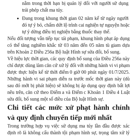
nằm trong thời hạn bị quản lý đối với người sử dụng 
trái phép chất ma túy.
Đang trong khung thời gian 02 năm kể từ ngày người 
đó tự ý bỏ, chấm dứt lộ trình cai nghiện tự nguyện hoặc 
tự ý dừng điều trị nghiện bằng thuốc thay thế.
Nếu đối tượng vẫn tiếp tục tái phạm, khung hình phạt áp dụng 
có thể tăng nghiêm khắc từ 03 năm đến 05 năm tù giam dựa 
trên Khoản 2 Điều 256a Bộ luật Hình sự sửa đổi, bổ sung.
Về hiệu lực thời gian, các quy định bổ sung của Điều 256a này 
chỉ được dùng làm căn cứ xử lý đối với những hành vi vi phạm 
được thực hiện kể từ thời điểm 0 giờ 00 phút ngày 01/7/2025. 
Những hành vi sai phạm diễn ra trước mốc thời gian này (dù 
sau đó mới bị phát hiện) sẽ không bị áp dụng quy định bất lợi 
nêu trên, căn cứ theo Điểm a và Điểm c Khoản 1 Điều 4 Luật 
sửa đổi, bổ sung một số điều của Bộ luật Hình sự.
Chi tiết các mức xử phạt hành chính 
và quy định chuyển tiếp mới nhất
Trong trường hợp vụ việc sử dụng ma túy lần đầu được xác 
định rõ là không cấu thành tội phạm hình sự, trọng tâm xử lý 