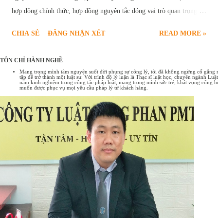
hợp đồng chính thức, hợp đồng nguyên tắc đóng vai trò quan trọng,
tạo nền tảng vững chắc cho sự thành công của các giao dịch. Bài viết
CHIA SẺ
ĐĂNG NHẬN XÉT
READ MORE »
sau đây sẽ cung cấp chi tiết quy định pháp luật về hợp đồng nguyên
tắc , bao gồm các trường hợp ký kết hợp đồng nguyên tắc và một số
TÔN CHỈ HÀNH NGHỀ
mẫu hợp đồng nguyên tắc phổ biến hiện nay. Hợp đồng nguyên tắc
Mang trong mình tâm nguyện suốt đời phụng sự công lý, tôi đã không ngừng cố gắng rèn
tập để trở thành một luật sư. Với trình độ lý luận là Thạc sĩ luật học, chuyên ngành L
Tổng quan về hợp đồng nguyên tắc Hợp đồng nguyên tắc là sự thỏa
năm kinh nghiệm trong công tác pháp luật, mang trong mình sức trẻ, khát vọng cống hi
muốn được phục vụ mọi yêu cầu pháp lý từ khách hàng.
thuận sơ bộ giữa các bên về những nội dung cơ bản, những nguyên
tắc chung nhất của một giao dịch. Có thể hiểu hợp đồng nguyên tắc
như một bản "ghi nhớ" hoặc "cam kết" về ý định hợp tác, tạo tiền đề
cho việc đàm phán và ký kết hợp đồng chính thức sau này. Đặc điểm
của hợp đồng nguyên tắc: Tính chất định hướng: Xác định khuôn khổ
chung, những điểm cốt lõi của giao ...