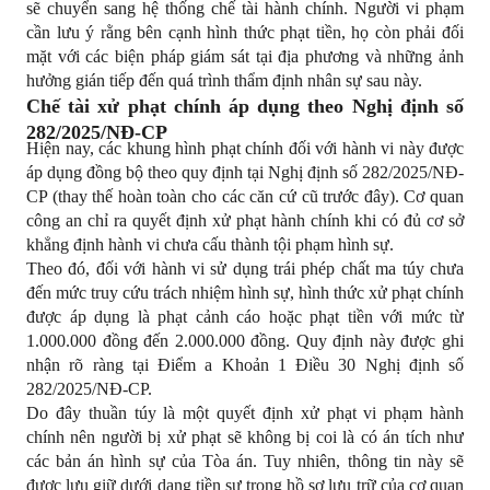
sẽ chuyển sang hệ thống chế tài hành chính. Người vi phạm 
cần lưu ý rằng bên cạnh hình thức phạt tiền, họ còn phải đối 
mặt với các biện pháp giám sát tại địa phương và những ảnh 
hưởng gián tiếp đến quá trình thẩm định nhân sự sau này.
Chế tài xử phạt chính áp dụng theo Nghị định số 
282/2025/NĐ-CP
Hiện nay, các khung hình phạt chính đối với hành vi này được 
áp dụng đồng bộ theo quy định tại Nghị định số 282/2025/NĐ-
CP (thay thế hoàn toàn cho các căn cứ cũ trước đây). Cơ quan 
công an chỉ ra quyết định xử phạt hành chính khi có đủ cơ sở 
khẳng định hành vi chưa cấu thành tội phạm hình sự.
Theo đó, đối với hành vi sử dụng trái phép chất ma túy chưa 
đến mức truy cứu trách nhiệm hình sự, hình thức xử phạt chính 
được áp dụng là phạt cảnh cáo hoặc phạt tiền với mức từ 
1.000.000 đồng đến 2.000.000 đồng. Quy định này được ghi 
nhận rõ ràng tại Điểm a Khoản 1 Điều 30 Nghị định số 
282/2025/NĐ-CP.
Do đây thuần túy là một quyết định xử phạt vi phạm hành 
chính nên người bị xử phạt sẽ không bị coi là có án tích như 
các bản án hình sự của Tòa án. Tuy nhiên, thông tin này sẽ 
được lưu giữ dưới dạng tiền sự trong hồ sơ lưu trữ của cơ quan 