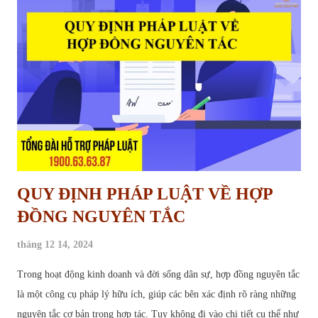
Khi nào được giữ tiền bảo hành nhà ở của nhà thầu Mục Đích Giữ Lại
Tiền Bảo Hành Công Trình Tiền bảo hành công trình, về bản chất, là
một phần giá trị hợp đồng xây dựng mà chủ đầu tư tạm thời giữ lại
sau khi công trình hoàn thành. Khoản tiền này đóng vai trò như một
"cam kết" từ phía nhà t...
QUY ĐỊNH PHÁP LUẬT VỀ HỢP
ĐỒNG NGUYÊN TẮC
tháng 12 14, 2024
Trong hoạt động kinh doanh và đời sống dân sự, hợp đồng nguyên tắc
là một công cụ pháp lý hữu ích, giúp các bên xác định rõ ràng những
nguyên tắc cơ bản trong hợp tác. Tuy không đi vào chi tiết cụ thể như