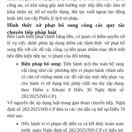
công an, có khả năng gây ảnh hưởng trực tiếp đến việc làm tờ 
khai nhân sự, hồ sơ tuyển dụng, thủ tục xuất ngoại lao động 
hoặc khi xin cấp Phiếu lý lịch tư pháp.
Hình thức xử phạt bổ sung cùng các quy tắc 
chuyển tiếp pháp luật
Bên cạnh hình phạt chính bằng tiền, cơ quan có thẩm quyền xử 
lý vụ việc được phép áp dụng thêm các hình thức xử phạt bổ 
sung đối với các đồ vật, công cụ liên quan nhằm mục đích triệt 
tiêu điều kiện tiếp tục vi phạm của đối tượng.
Biện pháp bổ sung:
 Tiến hành tịch thu toàn bộ tang 
vật cũng như các phương tiện vi phạm hành chính nếu 
có căn cứ chứng minh các đồ vật này trực tiếp phục vụ 
cho hành vi sử dụng trái phép chất ma túy (áp dụng 
theo Điểm a Khoản 8 Điều 30 Nghị định số 
282/2025/NĐ-CP).
Về nguyên tắc áp dụng luật trong giai đoạn chuyển tiếp, Nghị 
định số 282/2025/NĐ-CP đưa ra các chỉ dẫn cụ thể tại Điều 70 
như sau:
Nếu hành vi vi phạm đã diễn ra và kết thúc hoàn toàn 
trước ngày Nghị định số 282/2025/NĐ-CP có hiệu lực 