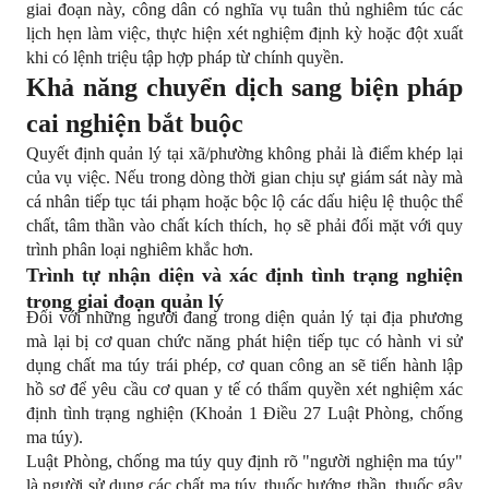
giai đoạn này, công dân có nghĩa vụ tuân thủ nghiêm túc các 
lịch hẹn làm việc, thực hiện xét nghiệm định kỳ hoặc đột xuất 
khi có lệnh triệu tập hợp pháp từ chính quyền.
Khả năng chuyển dịch sang biện pháp 
cai nghiện bắt buộc
Quyết định quản lý tại xã/phường không phải là điểm khép lại 
của vụ việc. Nếu trong dòng thời gian chịu sự giám sát này mà 
cá nhân tiếp tục tái phạm hoặc bộc lộ các dấu hiệu lệ thuộc thể 
chất, tâm thần vào chất kích thích, họ sẽ phải đối mặt với quy 
trình phân loại nghiêm khắc hơn.
Trình tự nhận diện và xác định tình trạng nghiện 
trong giai đoạn quản lý
Đối với những người đang trong diện quản lý tại địa phương 
mà lại bị cơ quan chức năng phát hiện tiếp tục có hành vi sử 
dụng chất ma túy trái phép, cơ quan công an sẽ tiến hành lập 
hồ sơ để yêu cầu cơ quan y tế có thẩm quyền xét nghiệm xác 
định tình trạng nghiện (Khoản 1 Điều 27 Luật Phòng, chống 
ma túy).
Luật Phòng, chống ma túy quy định rõ "người nghiện ma túy" 
là người sử dụng các chất ma túy, thuốc hướng thần, thuốc gây 