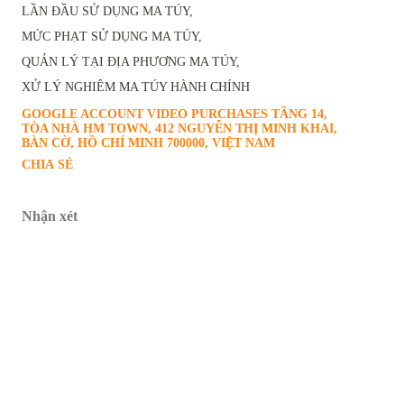
LẦN ĐẦU SỬ DỤNG MA TÚY
MỨC PHẠT SỬ DỤNG MA TÚY
QUẢN LÝ TẠI ĐỊA PHƯƠNG MA TÚY
XỬ LÝ NGHIÊM MA TÚY HÀNH CHÍNH
GOOGLE ACCOUNT VIDEO PURCHASES
TẦNG 14,
TÒA NHÀ HM TOWN, 412 NGUYỄN THỊ MINH KHAI,
BÀN CỜ, HỒ CHÍ MINH 700000, VIỆT NAM
CHIA SẺ
Nhận xét