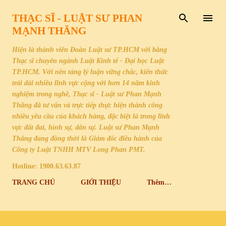
Chuyển đến nội dung chính
THẠC SĨ - LUẬT SƯ PHAN
MẠNH THĂNG
Hiện là thành viên Đoàn Luật sư TP.HCM với bằng
Thạc sĩ chuyên ngành Luật Kinh tế - Đại học Luật
TP.HCM. Với nền tảng lý luận vững chắc, kiến thức
trải dài nhiều lĩnh vực cộng với hơn 14 năm kinh
nghiệm trong nghề, Thạc sĩ - Luật sư Phan Mạnh
Thăng đã tư vấn và trực tiếp thực hiện thành công
nhiều yêu cầu của khách hàng, đặc biệt là trong lĩnh
vực đất đai, hình sự, dân sự. Luật sư Phan Mạnh
Thăng đang đồng thời là Giám đốc điều hành của
Công ty Luật TNHH MTV Long Phan PMT.
Hotline: 1900.63.63.87
TRANG CHỦ
GIỚI THIỆU
Thêm…