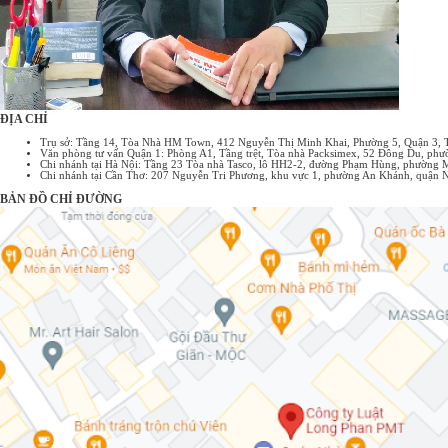
ĐỊA CHỈ
Trụ sở: Tầng 14, Tòa Nhà HM Town, 412 Nguyễn Thị Minh Khai, Phường 5, Quận 3,
Văn phòng tư vấn Quận 1: Phòng A1, Tầng trệt, Tòa nhà Packsimex, 52 Đông Du, p
Chi nhánh tại Hà Nội: Tầng 23 Tòa nhà Tasco, lô HH2-2, đường Phạm Hùng, phường 
Chi nhánh tại Cần Thơ: 207 Nguyễn Tri Phương, khu vực 1, phường An Khánh, quận 
BẢN ĐỒ CHỈ ĐƯỜNG