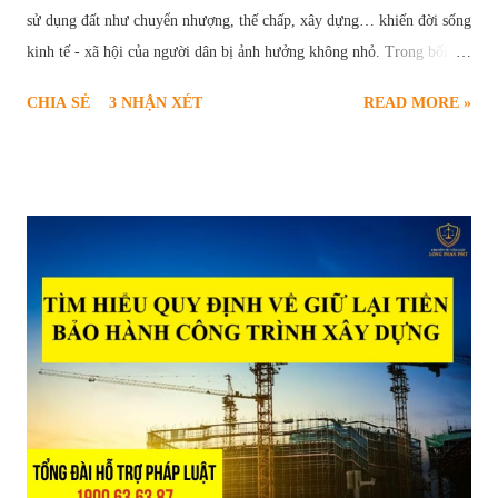
sử dụng đất như chuyển nhượng, thế chấp, xây dựng… khiến đời sống
kinh tế - xã hội của người dân bị ảnh hưởng không nhỏ. Trong bối
cảnh này, thủ tục yêu cầu xóa quy hoạch treo trở thành nhu cầu cấp
CHIA SẺ
3 NHẬN XÉT
READ MORE »
thiết và chính đáng của nhiều hộ gia đình, cá nhân. Để giúp người dân
hiểu rõ và thực hiện đúng trình tự pháp lý, bài viết sau sẽ cung cấp
thông tin toàn diện về căn cứ pháp luật, điều kiện, quy trình, hồ sơ và
các vấn đề liên quan đến thủ tục xóa quy hoạch treo theo quy định
mới nhất tại Luật Đất đai năm 2024. Thủ tục yêu cầu xóa quy hoạch
treo Quy hoạch treo là gì và hậu quả của việc “treo” lâu dài Quy
hoạch treo là hiện tượng một khu vực đất đã được xác định trong kế
hoạch sử dụng đất, dự kiến thực hiện dự án nhưng trong nhiều năm
không được triển khai trên thực tế, dẫn đến việc đất rơi vào tình trạng
“chờ đợi”, không được sử dụng đúng mục...