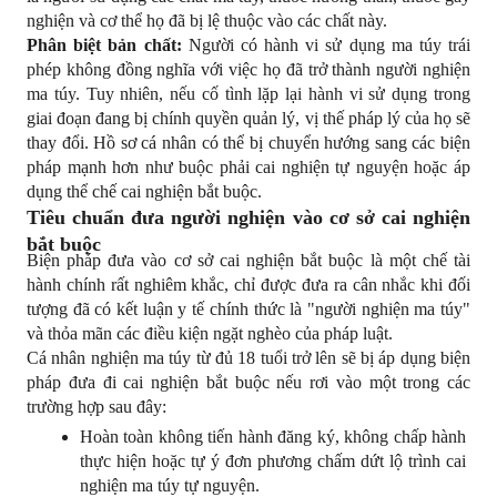
nghiện và cơ thể họ đã bị lệ thuộc vào các chất này.
Phân biệt bản chất:
 Người có hành vi sử dụng ma túy trái 
phép không đồng nghĩa với việc họ đã trở thành người nghiện 
ma túy. Tuy nhiên, nếu cố tình lặp lại hành vi sử dụng trong 
giai đoạn đang bị chính quyền quản lý, vị thế pháp lý của họ sẽ 
thay đổi. Hồ sơ cá nhân có thể bị chuyển hướng sang các biện 
pháp mạnh hơn như buộc phải cai nghiện tự nguyện hoặc áp 
dụng thể chế cai nghiện bắt buộc.
Tiêu chuẩn đưa người nghiện vào cơ sở cai nghiện 
bắt buộc
Biện pháp đưa vào cơ sở cai nghiện bắt buộc là một chế tài 
hành chính rất nghiêm khắc, chỉ được đưa ra cân nhắc khi đối 
tượng đã có kết luận y tế chính thức là "người nghiện ma túy" 
và thỏa mãn các điều kiện ngặt nghèo của pháp luật.
Cá nhân nghiện ma túy từ đủ 18 tuổi trở lên sẽ bị áp dụng biện 
pháp đưa đi cai nghiện bắt buộc nếu rơi vào một trong các 
trường hợp sau đây:
Hoàn toàn không tiến hành đăng ký, không chấp hành 
thực hiện hoặc tự ý đơn phương chấm dứt lộ trình cai 
nghiện ma túy tự nguyện.