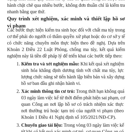
hành chặt chẽ qua nhiều bước, không đơn thuần chỉ là kiểm tra 
nhanh bằng que thử.
Quy trình xét nghiệm, xác minh và thiết lập hồ sơ 
vi phạm
Các bước thực hiện kiểm tra sinh học đối với chất ma túy trong 
cơ thể phải do người có thẩm quyền xử phạt hoặc do cơ sở y tế 
có chức năng chuyên môn thực hiện theo đề nghị. Dựa trên 
Khoản 2 Điều 22 Luật Phòng, chống ma túy, kết quả kiểm 
nghiệm này là tiền đề pháp lý để triển khai các bước tiếp theo:
Kiểm tra và xét nghiệm mẫu:
 Khi kết quả xét nghiệm 
sinh hóa khẳng định dương tính với chất ma túy, lực 
lượng chức năng sẽ tiến hành lập biên bản và xây dựng 
hồ sơ ban đầu ghi nhận hành vi.
Xác minh thông tin cư trú:
 Trong thời hạn không quá 
03 ngày làm việc kể từ thời điểm phát hiện sai phạm, cơ 
quan Công an nơi lập hồ sơ có trách nhiệm xác thực 
nơi thường trú hoặc tạm trú của người vi phạm (theo 
Khoản 1 Điều 41 Nghị định số 105/2021/NĐ-CP).
Chuyển giao tài liệu:
 Trong vòng 03 ngày làm việc kể 
từ khi có kết quả xác minh cư trú, cơ quan Công an có 